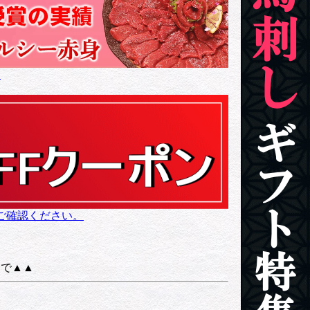
！
面をご確認ください。
まで▲▲