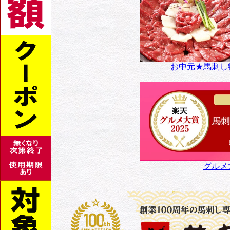
お中元★馬刺し
グルメ