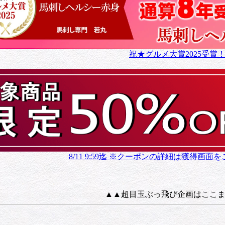
祝★グルメ大賞2025受賞
8/11 9:59迄 ※クーポンの詳細は獲得画
▲▲超目玉ぶっ飛び企画はここ