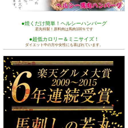
●焼くだけ簡単！ヘルシーハンバーグ
若丸特製！原料肉は馬肉100％です
●超低カロリー＆ミニサイズ！
ダイエット中の方や女性にも喜ばれています。