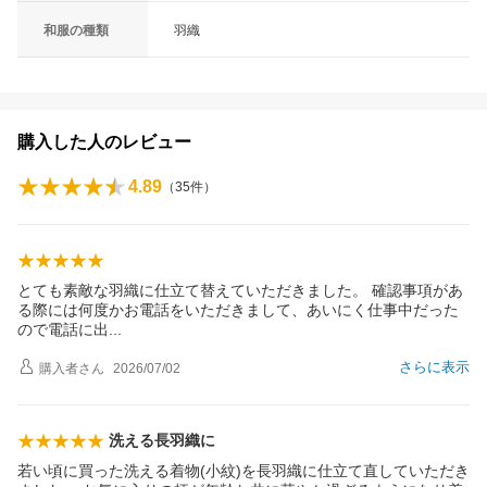
和服の種類
羽織
購入した人のレビュー
4.89
（
35
件）
とても素敵な羽織に仕立て替えていただきました。 確認事項があ
る際には何度かお電話をいただきまして、あいにく仕事中だった
ので電話に
出
さらに表示
購入者
さん
2026/07/02
洗える長羽織に
若い頃に買った洗える着物(小紋)を長羽織に仕立て直していただき