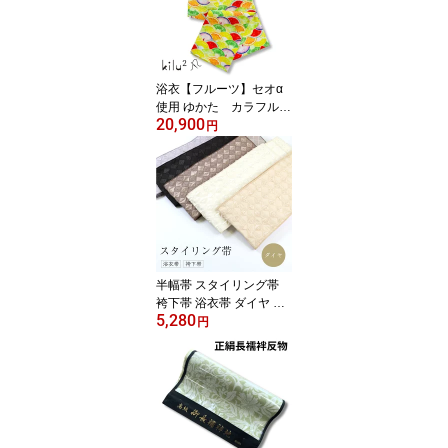
【仕立てもできます】
浴衣【フルーツ】セオα
使用 ゆかた カラフル
20,900
個性的 夏祭り
円
半幅帯 スタイリング帯
袴下帯 浴衣帯 ダイヤ レ
5,280
ディース 女物 浴衣 ゆか
円
た用帯 半巾帯 小物 着物
和装 和服 撮影 プレゼン
ト ギフト お参り 観光 フ
ォトスタジオ