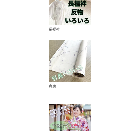
長襦袢
肩裏