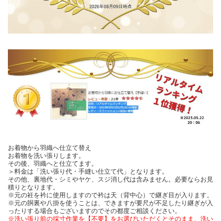
お着物から羽織へ仕立て替え
お着物を洗い張りします。
その後、羽織へと仕立てます。
＞料金は「洗い張り代・手縫い仕立て代」となります。
その他、裏地代・シミやヤケ、スジ消し代は含みません。必要ならお見
積りとなります。
※元の衽を衿に使用しますので衿は天（背中心）で継ぎ目が入ります。
※元の胴裏や八掛を使うことは、できますが要尺が不足したり継ぎが入
ったりする場合もございますのでその都度ご相談ください。
※洗い張り前の採寸作業を【不要】をお選びいただくとそのまま、洗い