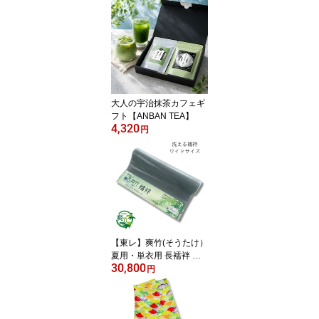
大人の宇治抹茶カフェギ
フト【ANBAN TEA】
4,320
円
【東レ】爽竹(そうたけ）
夏用・単衣用 長襦袢 反
30,800
物 縞紗 カラー襦袢【洗
円
える襦袢】【送料無料】
夏物 着物 男女兼用 ワ
イドサイズ フルオーダー