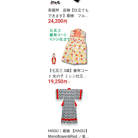
長襦袢 反物【仕立ても
できます】着物 フルオ
24,200
ーダ 黄色 イエロー
円
仕立て 正絹 送料込み
シルク オリエンタル
【七五三 3歳】被布コー
ト 女の子 ミシン仕立て
19,250
綿入り 着物コート
円
～
HAGU｜着物 【HAGU】
Monoflower&Red ／単衣