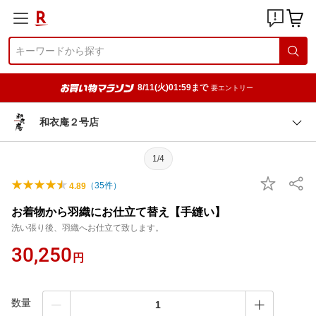
8/11(火)01:59まで
要エントリー
和衣庵２号店
1/4
（
35
件）
4.89
お着物から羽織にお仕立て替え【手縫い】
洗い張り後、羽織へお仕立て致します。
30,250
円
数量