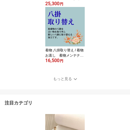
25,300
和モダンコート レディー
円
ス by Kilu²
着物 八掛取り替え / 着物
お直し 着物メンテナン
16,500
ス 八掛 袷着物 袷
円
正絹 寸法直し
もっと見る
注目カテゴリ