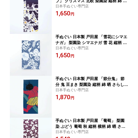
ブ」 クリスマス 北欧 梨園染 縦柄 綿 晒
日本手ぬぐい専門店
注染 手ぬぐい サイズ タペストリー イ
1,650
ンテリア 飾る 土産 ギフト プレゼント
円
染 和 柄 伝統 工芸 趣味 japan tenugui
日本 手拭い てぬぐい 専門 戸田屋商店
正規品 わびすけ メール便 t15
手ぬぐい 日本製 戸田屋 「雪花にシマエ
ナガ」 梨園染 シマエナガ 雪 花 縦柄 横
日本手ぬぐい専門店
柄 鳥 綿 晒 さらし 注染 サイズ タペスト
1,650
リー インテリア 飾る 土産 ギフト プレ
円
ゼント 染 伝統 工芸 japan tenugui 日本
手拭い てぬぐい 専門 戸田屋商店 正規
品 わびすけ メール便 t15
手ぬぐい 日本製 戸田屋 「節分鬼」 節
分 鬼 豆まき 梨園染 縦柄 綿 晒 さらし
日本手ぬぐい専門店
注染 サイズ タペストリー インテリア
1,870
飾る 土産 ギフト プレゼント 和 染 伝統
円
工芸 趣味 japan tenugui 手拭い てぬぐ
い 注染手ぬぐい 日本 専門 戸田屋商店
正規品 わびすけ メール便 t17
手ぬぐい 日本製 戸田屋 「葡萄」 梨園
染 ぶどう 葡萄 秋 縦柄 横柄 綿 晒 さら
日本手ぬぐい専門店
し 注染 手ぬぐい サイズ タペストリー