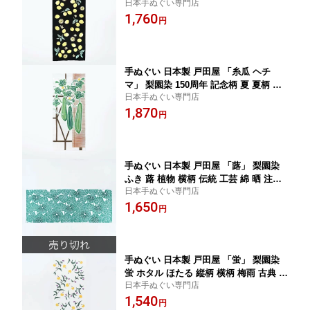
日本手ぬぐい専門店
物 縦柄 横柄 伝統 工芸 綿 晒 注染 注染
1,760
手ぬぐい サイズ タペストリー インテリ
円
ア 飾る 記念 ギフト プレゼント 贈り物 t
enugui 手拭い てぬぐい 日本手ぬぐい
専門 正規品 メール便 t16
手ぬぐい 日本製 戸田屋 「糸瓜 ヘチ
マ」 梨園染 150周年 記念柄 夏 夏柄 縦
日本手ぬぐい専門店
柄 ヘチマ へちま 伝統 工芸 綿 晒 注染
1,870
注染 手ぬぐい サイズ タペストリー イ
円
ンテリア 飾る 記念 ギフト プレゼント
贈り物 tenugui 手拭い てぬぐい 日本手
ぬぐい 専門 正規品 メール便 t17
手ぬぐい 日本製 戸田屋 「蕗」 梨園染
ふき 蕗 植物 横柄 伝統 工芸 綿 晒 注染
日本手ぬぐい専門店
注染 手ぬぐい サイズ タペストリー イ
1,650
ンテリア 飾る ハンドメイド 趣味 スカ
円
ーフ ギフト プレゼント 贈り物 tenugui
手拭い てぬぐい 日本手ぬぐい 専門 正
規品 メール便 t15
手ぬぐい 日本製 戸田屋 「蛍」 梨園染
蛍 ホタル ほたる 縦柄 横柄 梅雨 古典 綿
日本手ぬぐい専門店
晒 さらし 注染 サイズ タペストリー イ
1,540
ンテリア 飾る 土産 ギフト プレゼント
円