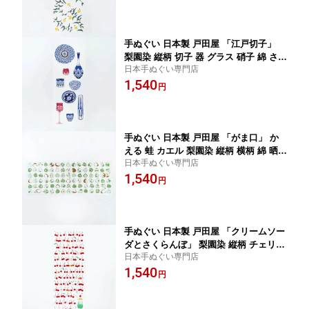
染 伝統 工芸 japan tenugui 日本 手拭い
てぬぐい 専門 戸田屋商店 正規品 わび
すけ メール便 t14
手ぬぐい 日本製 戸田屋 「江戸切子」
梨園染 縦柄 切子 器 グラス 硝子 綿 さら
日本手ぬぐい専門店
し 注染 手ぬぐい サイズ タペストリー
1,540
インテリア 飾る 土産 ギフト プレゼン
円
ト 染 伝統 工芸 趣味 japan tenugui 日
本 手拭い てぬぐい 専門 戸田屋商店 正
規品 わびすけ メール便 t14
手ぬぐい 日本製 戸田屋 「がま口」 か
える 蛙 カエル 梨園染 縦柄 横柄 綿 晒
日本手ぬぐい専門店
注染 手ぬぐい サイズ タペストリー イ
1,540
ンテリア 飾る 土産 ギフト プレゼント
円
染 和 柄 伝統 工芸 趣味 japan tenugui
日本 手拭い てぬぐい 専門 戸田屋商店
正規品 わびすけ メール便 t14
手ぬぐい 日本製 戸田屋 「クリームソー
ダとさくらんぼ」 梨園染 縦柄 チェリー
日本手ぬぐい専門店
さくらんぼ 綿 晒 注染 サイズ タペスト
1,540
リー インテリア 飾る 土産 ギフト プレ
円
ゼント 染 伝統 工芸 japan tenugui 日本
手拭い てぬぐい 専門 戸田屋商店 正規