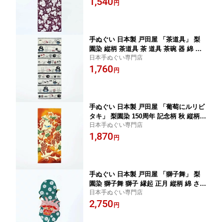
1,540
インテリア 飾る 土産 ギフト プレゼン
円
ト 染 伝統 工芸 趣味 japan tenugui 日
本 手拭い てぬぐい 専門 戸田屋商店 正
規品 わびすけ メール便 t14
手ぬぐい 日本製 戸田屋 「茶道具」 梨
園染 縦柄 茶道具 茶 道具 茶碗 器 綿 さ
日本手ぬぐい専門店
らし 注染 サイズ タペストリー インテ
1,760
リア 飾る 土産 ギフト プレゼント 伝統
円
工芸 趣味 japan tenugui 手拭い 注染手
ぬぐい 日本 てぬぐい 専門 戸田屋商店
正規品 わびすけ メール便 t16
手ぬぐい 日本製 戸田屋 「葡萄にルリビ
タキ」 梨園染 150周年 記念柄 秋 縦柄
日本手ぬぐい専門店
葡萄 ぶどう 鳥 伝統 工芸 綿 晒 注染 注
1,870
染 手ぬぐい サイズ タペストリー イン
円
テリア 飾る 記念 ギフト プレゼント 贈
り物 tenugui 手拭い てぬぐい 日本手ぬ
ぐい 専門 正規品 メール便 t17
手ぬぐい 日本製 戸田屋 「獅子舞」 梨
園染 獅子舞 獅子 縁起 正月 縦柄 綿 さら
日本手ぬぐい専門店
し 注染 手ぬぐい サイズ タペストリー
2,750
インテリア 飾る 土産 ギフト プレゼン
円
ト 染 伝統 工芸 趣味 japan tenugui 日
本 手拭い てぬぐい 専門 戸田屋商店 正