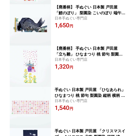
品 わびすけ メール便 t12
【廃番柄】 手ぬぐい 日本製 戸田屋
「鯉のぼり」 梨園染 こいのぼり 端午
日本手ぬぐい専門店
節句 横柄 綿 晒 さらし 注染 手ぬぐい サ
1,650
イズ タペストリー インテリア 飾る 土
円
産 ギフト プレゼント 染 伝統 工芸 japa
n tenugui 日本 手拭い てぬぐい 専門 正
規品 わびすけ メール便 t15
【廃番柄】 手ぬぐい 日本製 戸田屋
「立ち雛」 ひなまつり 桃 節句 梨園染
日本手ぬぐい専門店
縦柄 綿 晒 注染 サイズ タペストリー イ
1,320
ンテリア 飾る 土産 ギフト プレゼント
円
染 和 柄 伝統 工芸 趣味 japan tenugui
日本 手拭い てぬぐい 専門 戸田屋商店
正規品 わびすけ メール便 t14
手ぬぐい 日本製 戸田屋 「ひなあられ」
ひなまつり 桃 節句 梨園染 縦柄 横柄 綿
日本手ぬぐい専門店
晒 注染 サイズ タペストリー インテリ
1,540
ア 飾る 土産 ギフト プレゼント 染 和 柄
円
伝統 工芸 趣味 japan tenugui 日本 手拭
い てぬぐい 専門 戸田屋商店 正規品 わ
びすけ メール便 t14
手ぬぐい 日本製 戸田屋 「クリスマスイ