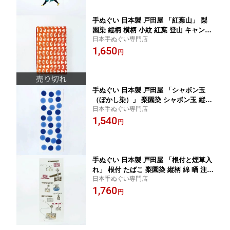
規品 わびすけ メール便 t25
手ぬぐい 日本製 戸田屋 「紅葉山」 梨
園染 縦柄 横柄 小紋 紅葉 登山 キャンプ
日本手ぬぐい専門店
綿 晒 注染 手ぬぐい サイズ タペストリ
1,650
ー インテリア 飾る 土産 ギフト プレゼ
円
ント 伝統 工芸 趣味 登山 japan tenugui
日本 手拭い てぬぐい 専門 戸田屋商店
正規品 わびすけ メール便 t15
手ぬぐい 日本製 戸田屋 「シャボン玉
（ぼかし染）」 梨園染 シャボン玉 縦柄
日本手ぬぐい専門店
横柄 綿 さらし 注染 手ぬぐい サイズ タ
1,540
ペストリー インテリア 飾る 土産 ギフ
円
ト プレゼント 伝統 工芸 japan tenugui
日本 手拭い てぬぐい 専門 戸田屋商店
正規品 わびすけ メール便 t14
手ぬぐい 日本製 戸田屋 「根付と煙草入
れ」 根付 たばこ 梨園染 縦柄 綿 晒 注染
日本手ぬぐい専門店
手ぬぐい サイズ タペストリー インテリ
1,760
ア 飾る 土産 ギフト プレゼント 染 和 柄
円
伝統 工芸 趣味 japan tenugui 日本 手拭
い てぬぐい 専門 戸田屋商店 正規品 わ
びすけ メール便 t16