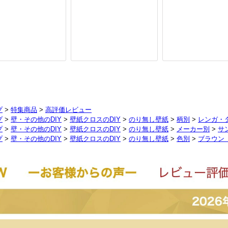
プ
>
特集商品
>
高評価レビュー
プ
>
壁・その他のDIY
>
壁紙クロスのDIY
>
のり無し壁紙
>
柄別
>
レンガ・
プ
>
壁・その他のDIY
>
壁紙クロスのDIY
>
のり無し壁紙
>
メーカー別
>
サ
プ
>
壁・その他のDIY
>
壁紙クロスのDIY
>
のり無し壁紙
>
色別
>
ブラウン