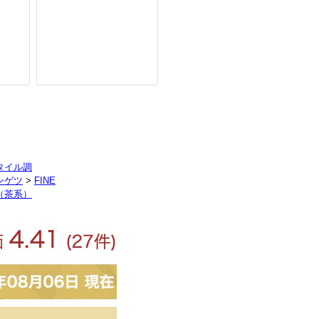
タイル調
ンゲツ
>
FINE
（茶系）