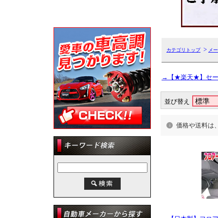
>
カテゴリトップ
メー
→【★楽天★】セ
並び替え
価格や送料は