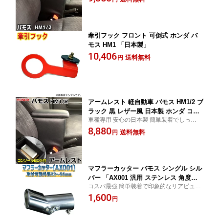
牽引フック フロント 可倒式 ホンダ バ
モス HM1 「日本製」
10,406
送料無料
円
アームレスト 軽自動車 バモス HM1/2 ブ
ラック 黒 レザー風 日本製 ホンダ コン
車種専用 安心の日本製 簡単装着でしっかり
ソールボックス 収納 内装パーツ カー用
サポート
8,880
品 肘掛け
送料無料
円
マフラーカッター バモス シングル シル
バー 「AX001 汎用 ステンレス 角度調
コスパ最強 簡単装着で印象的なリアビュー
節 ホンダ」 取付外径32〜56mm
に
1,600
円