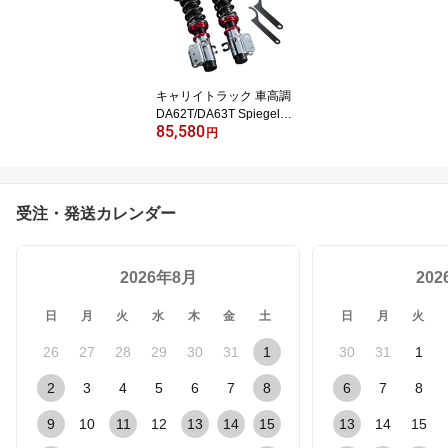
キャリイトラック 車高調
DA62T/DA63T Spiegel
85,580
シュピーゲル プロスペッ
円
クワゴン 全長式 フルタ
ップ 減調ダイヤル付 車
高調整 サスペンション
(フロントのみ)
受注・発送カレンダー
2026年8月
20
日
月
火
水
木
金
土
日
月
火
26
27
28
29
30
31
1
30
31
1
2
3
4
5
6
7
8
6
7
8
9
10
11
12
13
14
15
13
14
15