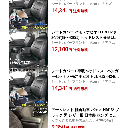
シートカバーブランド 「Azur」 「アズー
Uパッケージ(H15/04〜H24/05） ヘッド
ル」
14,341
レスト分割型 「Azur」ホンダ 「送料無
送料無料
円
料」
シートカバー バモスホビオ HJ1/HJ2 (H
24/07(8)〜H30/5) ヘッドレスト分割型
シートカバーブランド 「Azur」 「アズー
「Azur」 ホンダ 「送料無料」
ル」
12,100
送料無料
円
シートカバー＋車載ヘッドレストハンガ
ーセット バモスホビオ HJ1/HJ2 (H24/0
シートカバーブランド 「Azur」 「アズー
7(8)〜H30/5） ヘッドレスト分割型 「Az
ル」
14,341
ur」ホンダ 「送料無料」
送料無料
円
アームレスト 軽自動車 バモス HM1/2 ブ
ラック 黒 レザー風 日本製 ホンダ コン
くつろぎと収納を両立した、Azurの高品質
ソールボックス 収納 肘掛け Azur 「送
アームレスト
9,350
料無料」
送料無料
円