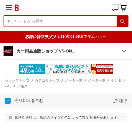
8/11(火)01:59まで
要エントリー
カー用品通販ショップ VS-O
N
ショップトップ
カテゴリトップ
メーカー別
メーカー別
ホンダ
ハ行
バモス
売り切れを含む
標準
価格や送料は、商品のサイズや色によって異なる場合があります。