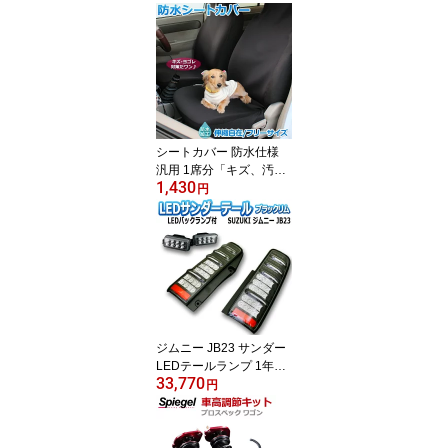
シートカバー 防水仕様
汎用 1席分「キズ、汚れ
1,430
防止 釣り フィッシング
円
サーフィン スノボ スキ
ー ペット」
ジムニー JB23 サンダー
LEDテールランプ 1年保
33,770
証あり ブラックリム ※
円
バックランプのオマケ付
「MBRO」 「送料無料」