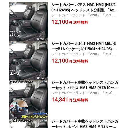
シートカバー バモス HM1 HM2 (H13/1
0〜H24/05) ヘッドレスト分割型 「Azu
シートカバーブランド 「Azur」 「アズー
r」ホンダ 「送料無料」
ル」
12,100
送料無料
円
シートカバー ホビオ HM3 HM4 M/L/タ
ーボ/ Uパッケージ(H15/04〜H24/05) ヘ
シートカバーブランド 「Azur」 「アズー
ッドレスト分割型 「Azur」ホンダ 「送
ル」
12,100
料無料」
送料無料
円
シートカバー＋車載ヘッドレストハンガ
ーセット バモス HM1 HM2 (H13/10〜H2
シートカバーブランド 「Azur」 「アズー
4/05） ヘッドレスト分割型 「Azur」ホ
ル」
14,341
ンダ 「送料無料」
送料無料
円
シートカバー＋車載ヘッドレストハンガ
ーセット ホビオ HM3 HM4 M/L/ターボ/