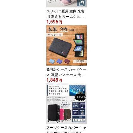
ーカー
スリッパ 夏用 室内 来客
用 洗える ルームシュー
1,596
ズ 室内履き レディース
円
冬用 オールシーズン タ
オル地 パイル パイル生
地 北欧 おしゃれ かわい
い 夏 トイレ オフィス 事
務 軽量 滑り止め 履きや
すい 通気性 清潔 プレゼ
ント ギフト
免許証ケース カードケー
ス 薄型 パスケース 免許
1,848
証入れ 定期入れ カード
円
ホルダー ICカードケース
9枚収納 カード入れ idカ
ードケース 資格証 大容
量 エラー防止 スリム 本
革 二つ折り メンズ レデ
ィース 通勤 通学 ビジネ
ス おしゃれ
スーツケースカバー キャ
リーケースカバー キャリ