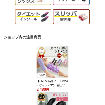
ショップ内の注目商品
【SNSで話題に！】vivia
n ヴィヴィアン 着圧ソッ
2,480
クス だるさ解消 医療用
円
静脈瘤 だるさ ふくらは
ぎ 夜用 寝るとき 妊婦 マ
タニティ メンズ 日本製