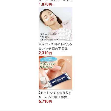
1,870
ーバッグカバー 伸縮 ス
円
～
ーツケース カバー キャ
リーケース 防水 おしゃ
れ かわいい 可愛い suitc
ase cover キャリーカバ
ー 大型 保護カバー S M
サイズ Lサイズ 撥水 汚れ
防止 洗える
目元パック 目の下のたる
み パッチ 目の下 目元 た
2,310
るみ 解消 貼って寝る パ
円
ック テープ シート 消え
る 目尻 が 下がる 目元シ
ート 目元ケア 目元のた
るみ 改善 目の下パッチ
目の下たるみ アイシート
メンズ シワ クマ グッズ
化粧品
2セット シミ シミ取りク
リーム シミ取り 男性用
6,710
シミ消し 美容液 しみ そ
円
ばかす 消し 消す 口コミ
美白 メンズ 化粧品 クリ