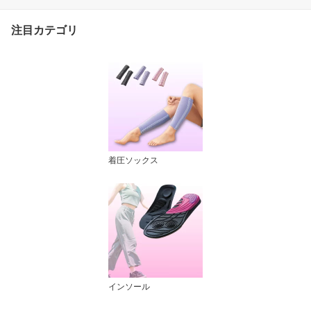
ーム 手の甲 消える くす
み 市販 最強 取り 背中
注目カテゴリ
着圧ソックス
インソール