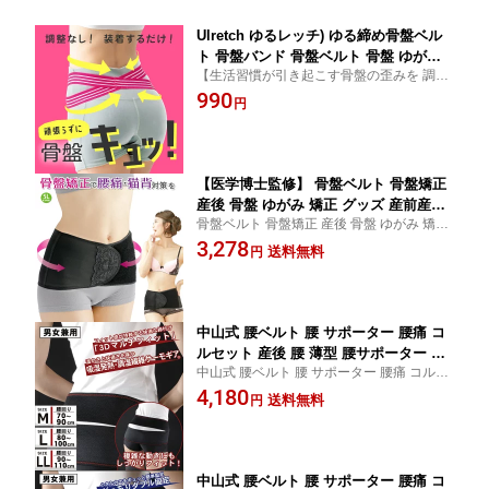
Ulretch ゆるレッチ) ゆる締め骨盤ベル
ト 骨盤バンド 骨盤ベルト 骨盤 ゆがみ
【生活習慣が引き起こす骨盤の歪みを 調整
矯正 グッズ 腰痛 骨盤矯正 ゴム 骨盤矯
なし、装着するだけ で頑張らずに骨盤ケ
990
正 骨盤矯正ベルト 産後 健康グッズ 姿
円
ア】雑貨 プレゼント おしゃれ グッズ プチ
勢 薄型 薄い 薄手 細い 目立ちにくい 洗
ギフト ギフト 贈り物 誕生日
える ながらケア 産後ケア ウォーキング
【医学博士監修】 骨盤ベルト 骨盤矯正
産後 骨盤 ゆがみ 矯正 グッズ 産前産後
骨盤ベルト 骨盤矯正 産後 骨盤 ゆがみ 矯正
妊娠 中 履くタイプ 妊婦 腰痛 ゴム 骨盤
グッズ 産前産後 妊娠 中 履くタイプ 妊婦 腰
3,278
矯正ベルト 大きいサイズ すぐ 履く 産
送料無料
円
痛 ゴム 骨盤矯正ベルト 大きいサイズ すぐ
前 3L 4L 5L コルセット ベルト 反り腰
履く 産前 3L 4L 5L コルセット ベルト 反り
履くだけ 腰痛
腰
中山式 腰ベルト 腰 サポーター 腰痛 コ
ルセット 産後 腰 薄型 腰サポーター 腰
中山式 腰ベルト 腰 サポーター 腰痛 コルセ
用サポーター 腰用コルセット 女性 ベル
ット 腰 薄型 腰サポーター 腰用サポーター
4,180
ト 大きいサイズ 医療用 柔らかい 幅広
送料無料
円
腰用コルセット 女性 ベルト 大きいサイズ
男性 ずれない レディース 腰用サポート
医療用 柔らかい 幅広 男性 ずれない レディ
ベルト 腰用ベルト 腰用 固定 骨盤
ース
中山式 腰ベルト 腰 サポーター 腰痛 コ