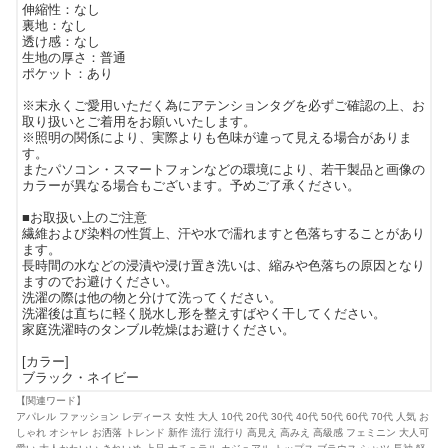
伸縮性：なし
裏地：なし
透け感：なし
生地の厚さ：普通
ポケット：あり
※末永くご愛用いただく為にアテンションタグを必ずご確認の上、お
取り扱いとご着用をお願いいたします。
※照明の関係により、実際よりも色味が違って見える場合がありま
す。
またパソコン・スマートフォンなどの環境により、若干製品と画像の
カラーが異なる場合もございます。予めご了承ください。
■お取扱い上のご注意
繊維および染料の性質上、汗や水で濡れますと色落ちすることがあり
ます。
長時間の水などの浸漬や浸け置き洗いは、縮みや色落ちの原因となり
ますのでお避けください。
洗濯の際は他の物と分けて洗ってください。
洗濯後は直ちに軽く脱水し形を整えすばやく干してください。
家庭洗濯時のタンブル乾燥はお避けください。
[カラー]
ブラック・ネイビー
【関連ワード】
アパレル ファッション レディース 女性 大人 10代 20代 30代 40代 50代 60代 70代 人気 お
しゃれ オシャレ お洒落 トレンド 新作 流行 流行り 高見え 高みえ 高級感 フェミニン 大人可