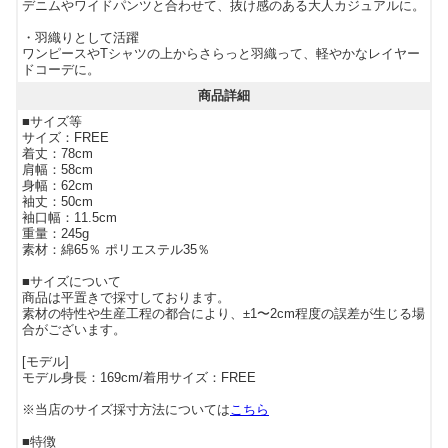
デニムやワイドパンツと合わせて、抜け感のある大人カジュアルに。
・羽織りとして活躍
ワンピースやTシャツの上からさらっと羽織って、軽やかなレイヤー
ドコーデに。
商品詳細
■サイズ等
サイズ：FREE
着丈：78cm
肩幅：58cm
身幅：62cm
袖丈：50cm
袖口幅：11.5cm
重量：245g
素材：綿65％ ポリエステル35％
■サイズについて
商品は平置きで採寸しております。
素材の特性や生産工程の都合により、±1〜2cm程度の誤差が生じる場
合がございます。
[モデル]
モデル身長：169cm/着用サイズ：FREE
※当店のサイズ採寸方法については
こちら
■特徴