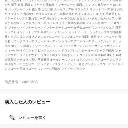
愛い 大人かわいい きれいめ 上品 ナチュラル カジュアル トップス ブラウス シャツ 長袖 軽
やか 薄手 春服 夏服 レイヤード 重ね着 インナーコーデ 着回し シンプル 体型カバー ゆった
り ルーズシルエット 抜け感 こなれ感 大人カジュアル リラックス リゾートコーデ 旅行 お出
かけ デイリー 普段使い ポリエステル とろみ素材 落ち感 美シルエット 細見え 華奢見え レ
イヤードトップス 重ね着コーデ 見せインナー チラ見せ 女性らしい きれいめカジュアル 華
やか 軽やかトップス エアリー感 ストレスフリー 快適な着心地 フィット感 春コーデ 夏コー
デ ジャケットインナー シャツインナー デートコーデ 女子会コーデ ワンマイルウェア 薄手
トップス インナートップス 半袖Tシャツ Tシャツ カットソー ベーシックトップス 快適素材
夏トップス 涼しい服 大人カジュアルコーデ シンプルコーデ 着回し抜群 デイリーコーデ 普
段着 リラックスコーデ スカートコーデ パンツコーデ デニムコーデ チェックシャツ チェッ
ク柄 柄シャツ 総柄シャツ バックスリット スリットデザイン バックデザイン デザインシャ
ツ オーバーサイズシャツ ビッグシルエット ドロップショルダー ルーズシャツ 羽織り シャ
ツアウター ライトアウター フロントボタン 前開きシャツ コットン混 綿混素材 柔らか素材
快適素材 ナチュラル素材 季節兼用 オールシーズン カジュアルシャツ ラフコーデ 大人ラフ
抜け感コーデ こなれコーデ レイヤードスタイル インナー見せ タンクトップコーデ ワイドパ
ンツコーデ 羽織りコーデ ワンピース羽織り ネイビー ブラック
商品番号：vkkc-0583
購入した人のレビュー
レビューを書く