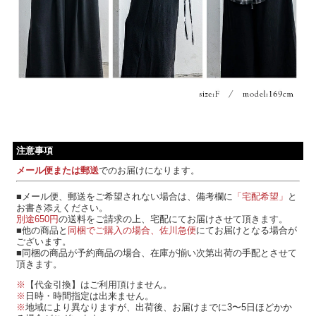
注意事項
メール便または郵送
でのお届けになります。
■メール便、郵送をご希望されない場合は、備考欄に
「宅配希望」
と
お書き添えください。
別途650円
の送料をご請求の上、宅配にてお届けさせて頂きます。
■他の商品と
同梱でご購入の場合、佐川急便
にてお届けとなる場合が
ございます。
■同梱の商品が予約商品の場合、在庫が揃い次第出荷の手配とさせて
頂きます。
※
【代金引換】はご利用頂けません。
※
日時・時間指定は出来ません。
※
地域により異なりますが、出荷後、お届けまでに3〜5日ほどかか