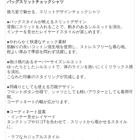
バッグスリットチェックシャツ
後ろ姿で魅せる、スリットデザインチェックシャツ
●バックスタイルが映えるスリットデザイン
背面にスリットを入れることで、動きのあるシルエットを演出。
インナーを見せたレイヤードスタイルが楽しめます。
●やわらかく快適なチェック素材
肌触りの良いコットン混生地を使用し、ストレスフリーな着心地。
程よい厚みで季節を問わず活躍します。
●抜け感のあるオーバーサイズシルエット
ゆったりとしたシルエットで、体のラインを拾いにくくリラックス感
を演出。
こなれた印象のスタイリングが完成します。
●羽織りとしても使える万能デザイン
フロントボタン仕様で、シャツとしても軽いアウターとしても着用可
能。
コーディネートの幅が広がります。
■コーディネート提案
・インナー見せレイヤード
タンクトップやロゴTを合わせて、スリットから覗かせるスタイル
に。
・ラフなカジュアルスタイル