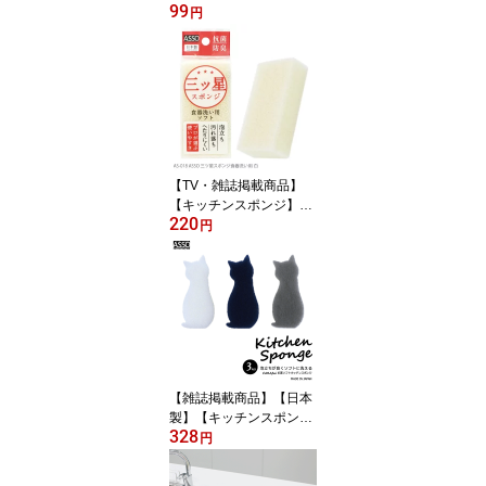
99
ー 6.5cm×12.3cm×4cm
円
【TV・雑誌掲載商品】
【キッチンスポンジ】AS
220
-018 ASSO 三ツ星ス
円
ポンジ 食器洗い用 白
【雑誌掲載商品】【日本
製】【キッチンスポン
328
ジ】AS-001 CARAful抗
円
菌ソフトキッチンスポン
ジ ねこ3個組