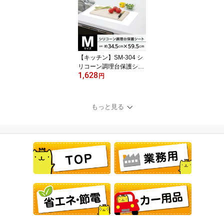
【キッチン】SM-304 シ
リコーン調理台保護シー
1,628
ト M
円
もっと見る