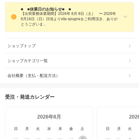
■ ■休業日のお知らせ■ ■
【出荷業務休業期間】2026年 8月 8日（土） 〜 2026年
8月16日（日）日頃よりvita spugnaをご利用頂き、ありが
とうござい
ま
ショップトップ
ショップカテゴリ一覧
会社概要（支払・配送方法）
受注・発送カレンダー
2026年8月
20
日
月
火
水
木
金
土
日
月
火