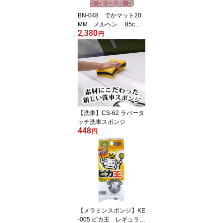
BN-048 でかマット20
MM メルヘン 85cm×
2,380
120cm×2cm【通常の2
円
倍！の大きさ ゆったり
サイズのでっかいお風呂
マット・2つ折り】
【洗車】CS-62 ラバータ
ッチ洗車スポンジ
448
円
【メラミンスポンジ】KE
-005 ピカ王 レギュラ