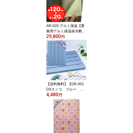
AR-020 アルミ保温【業
務用アルミ保温保冷断熱
29,800
シート120cm20mロール
円
巻】断熱材、節電、日よ
けや防災用敷物、浴槽、
風呂、水槽タンク、食
品、トラック、農業、建
材にも
【送料無料】【GR-001
DXスノコ ブルー か
4,480
ため】 丈夫で軽い発泡
円
素材の浴室スノコ クッ
ション性があり足元あた
たか 10030631