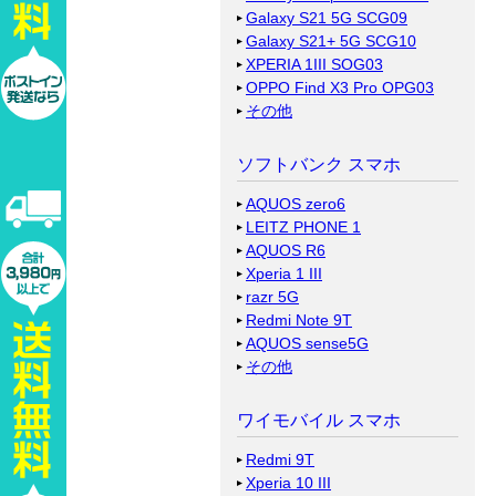
Galaxy S21 5G SCG09
Galaxy S21+ 5G SCG10
XPERIA 1III SOG03
OPPO Find X3 Pro OPG03
その他
ソフトバンク スマホ
AQUOS zero6
LEITZ PHONE 1
AQUOS R6
Xperia 1 III
razr 5G
Redmi Note 9T
AQUOS sense5G
その他
ワイモバイル スマホ
Redmi 9T
Xperia 10 III