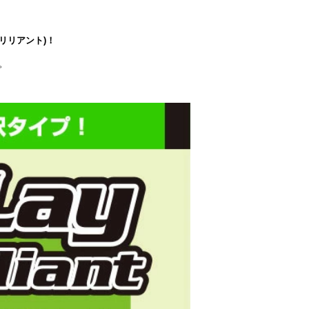
 ブリリアント)！
。