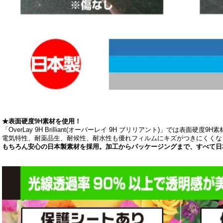
★表面硬度9H素材を使用！
「OverLay 9H Brilliant(オーバーレイ 9H ブリリアント)」では表面硬度
電気特性、耐薬品生、耐候性、耐水性も優れフィルムにキズがつきにくくな
もちろん安心の日本製素材を採用。加工からパッケージングまで、すべて日