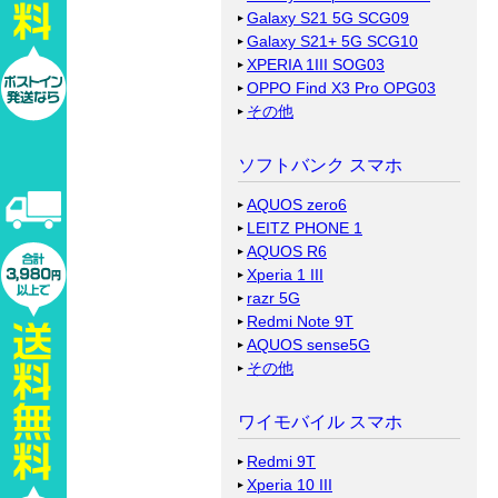
Galaxy S21 5G SCG09
Galaxy S21+ 5G SCG10
XPERIA 1III SOG03
OPPO Find X3 Pro OPG03
その他
ソフトバンク スマホ
AQUOS zero6
LEITZ PHONE 1
AQUOS R6
Xperia 1 III
razr 5G
Redmi Note 9T
AQUOS sense5G
その他
ワイモバイル スマホ
Redmi 9T
Xperia 10 III