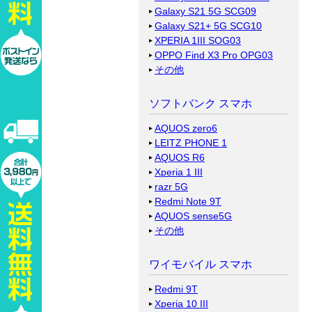
Galaxy S21 5G SCG09
Galaxy S21+ 5G SCG10
XPERIA 1III SOG03
OPPO Find X3 Pro OPG03
その他
ソフトバンク スマホ
AQUOS zero6
LEITZ PHONE 1
AQUOS R6
Xperia 1 III
razr 5G
Redmi Note 9T
AQUOS sense5G
その他
ワイモバイル スマホ
Redmi 9T
Xperia 10 III