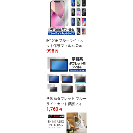
高品質 4種類ノートセッ
ト
iPhone ブルーライトカ
ット保護フィルム OverL
998
ay Eye Protector for iPho
円
ne ブルーライトカット
アップル アイフォン ア
イフォーン ミヤビックス
日本製
学習系タブレット ブルー
ライトカット保護フィル
1,760
ム OverLay Eye Protecto
円
r for 学習系タブレット 目
にやさしい ブルーライト
カットタイプ ミヤビック
ス 日本製