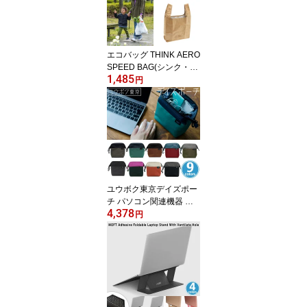
エコバッグ THINK AERO
SPEED BAG(シンク・エ
1,485
アロ・トラベル・スピー
円
ドバッグ) (クラフトブラ
ウン) TPT-SPBG 軽量 強
靭 耐水性 エコバッグ コ
ンビニバッグ型 マイバッ
ク 容量15リットル
ユウボク東京デイズポー
チ パソコン関連機器 名
4,378
刺入れ モバイルバッテリ
円
ー イヤホン 収納 PC周辺
小物整理 収納ポーチ ノ
マド向けの仕事道具入れ
立てて使用 小分けに収納
コンパクト 大容量 デイ
ズポーチ