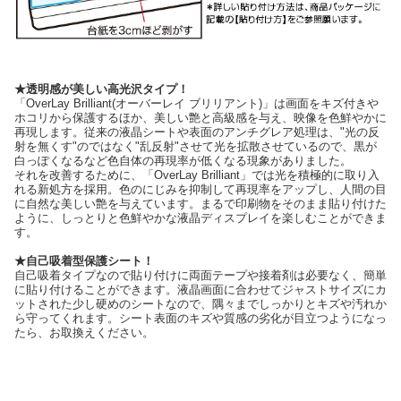
★透明感が美しい高光沢タイプ！
「OverLay Brilliant(オーバーレイ ブリリアント)」は画面をキズ付きや
ホコリから保護するほか、美しい艶と高級感を与え、映像を色鮮やかに
再現します。従来の液晶シートや表面のアンチグレア処理は、"光の反
射を無くす"のではなく"乱反射"させて光を拡散させているので、黒が
白っぽくなるなど色自体の再現率が低くなる現象がありました。
それを改善するために、「OverLay Brilliant」では光を積極的に取り入
れる新処方を採用。色のにじみを抑制して再現率をアップし、人間の目
に自然な美しい艶を与えています。まるで印刷物をそのまま貼り付けた
ように、しっとりと色鮮やかな液晶ディスプレイを楽しむことができま
す。
★自己吸着型保護シート！
自己吸着タイプなので貼り付けに両面テープや接着剤は必要なく、簡単
に貼り付けることができます。液晶画面に合わせてジャストサイズにカ
ットされた少し硬めのシートなので、隅々までしっかりとキズや汚れか
ら守ってくれます。シート表面のキズや質感の劣化が目立つようになっ
たら、お取換えください。