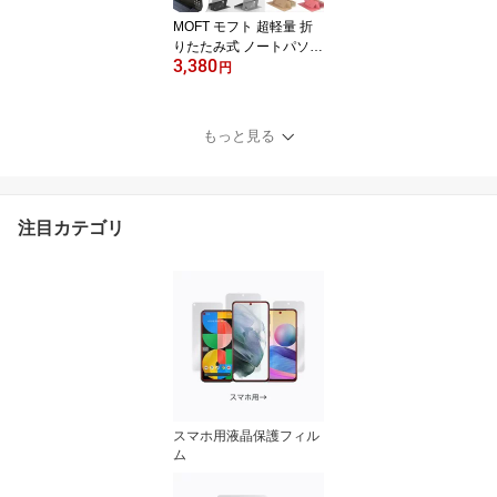
MOFT モフト 超軽量 折
りたたみ式 ノートパソコ
3,380
ンスタンド MOFT Adhes
円
ive Foldable Laptop Stan
d With Ventilate Hole 排
気口あり 国内正規代理店
もっと見る
2段階調整可能
注目カテゴリ
スマホ用液晶保護フィル
ム