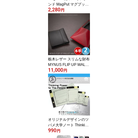
ンド MagPut マグプット
2,280
設置ホルダー Deff ディー
円
フ
栃木レザー スリムな財布
MYNUS FLIP UP WALLE
11,000
T slim フリップアップウ
円
ォレット スリム 厚さ6m
m 片手で握るだけでお金
が出せる 本革 財布 さい
ふ MYNUS マイナスブラ
ンド
オリジナルデザインのツ
バメ大学ノート Thinking
990
Power Notebook お試し
円
セットC 中性紙フールス