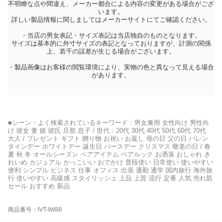
不明瞭な点や間違え、メーカー都合による内容の変更がある場合がござ
います。
詳しい製品情報に関しましてはメーカーサイトにてご確認ください。
・当店の男女表記・サイズ表記は当店独自のものとなります。
サイズは基本的に外寸サイズの表記となっておりますが、計測の関係
上、若干の誤差が生じる場合がございます。
・製品画像はお客様の閲覧環境により、実物の色と異なって見える場合
があります。
■シーン・よく検索されているキーワード：男女兼用 女性向け 男性向
け 彼女 妻 娘 彼氏 旦那 息子 / 世代：20代 30代 40代 50代 60代 70代
大人 / プレゼント ギフト 贈り物 お祝い お返し 母の日 父の日 バレン
タインデー ホワイトデー 誕生日 バースデー クリスマス 敬老の日 / 春
夏 秋 冬 オールシーズン ペアアイテム ペアルック お洒落 おしゃれ き
れいめ カジュアル かっこいい おでかけ 普段使い 日常使い 使いやすい
便利 シンプル ビジネス 仕事 オフィス 出張 通勤 通学 国内旅行 海外旅
行 使いやすい 高級感 スタイリッシュ 上品 上質 流行 定番 人気 売れ筋
セール おすすめ 新品
商品番号：IVT-IW88