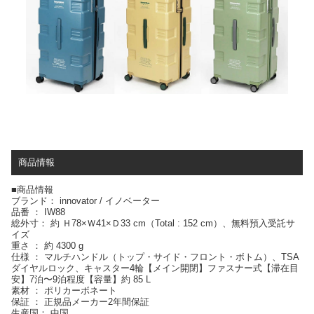
商品情報
■商品情報
ブランド： innovator / イノベーター
品番 ： IW88
総外寸： 約 Ｈ78×Ｗ41×Ｄ33 cm（Total : 152 cm）、無料預入受託サ
イズ
重さ ： 約 4300 g
仕様 ： マルチハンドル（トップ・サイド・フロント・ボトム）、TSA
ダイヤルロック、キャスター4輪【メイン開閉】ファスナー式【滞在目
安】7泊〜9泊程度【容量】約 85 L
素材 ： ポリカーボネート
保証 ： 正規品メーカー2年間保証
生産国： 中国