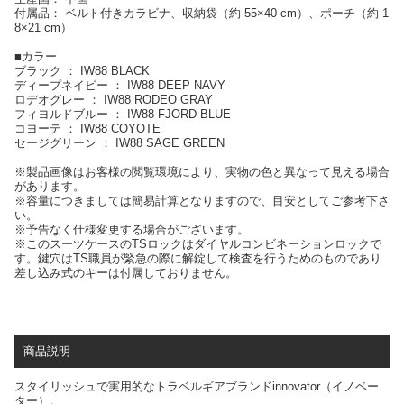
付属品： ベルト付きカラビナ、収納袋（約 55×40 cm）、ポーチ（約 1
8×21 cm）
■カラー
ブラック ： IW88 BLACK
ディープネイビー ： IW88 DEEP NAVY
ロデオグレー ： IW88 RODEO GRAY
フィヨルドブルー ： IW88 FJORD BLUE
コヨーテ ： IW88 COYOTE
セージグリーン ： IW88 SAGE GREEN
※製品画像はお客様の閲覧環境により、実物の色と異なって見える場合
があります。
※容量につきましては簡易計算となりますので、目安としてご参考下さ
い。
※予告なく仕様変更する場合がございます。
※このスーツケースのTSロックはダイヤルコンビネーションロックで
す。鍵穴はTS職員が緊急の際に解錠して検査を行うためのものであり
差し込み式のキーは付属しておりません。
商品説明
スタイリッシュで実用的なトラベルギアブランドinnovator（イノベー
ター）。