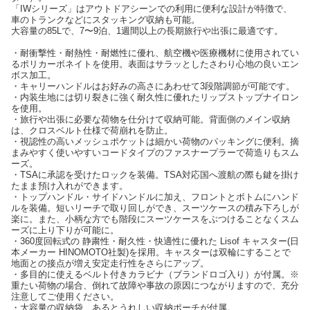
「IWシリーズ」はアウトドアシーンでの利用に便利な設計が特徴で、
車のトランクなどにスタッキング収納も可能。
大容量の85Lで、7〜9泊、1週間以上の長期旅行や出張に最適です。
・耐衝撃性・耐熱性・耐燃性に優れ、航空機や医療機材に使用されてい
るポリカーボネイトを使用。表面はサラッとしたさわり心地の良いエン
ボス加工。
・キャリーハンドルはお好みの高さにあわせて3段階調節が可能です。
・内装生地には切り裂きに強く耐久性に優れたリップストップナイロン
を使用。
・旅行や出張に必要な荷物を仕分けて収納可能。背面側のメイン収納
は、クロスベルト仕様で荷崩れを防止。
・視認性の高いメッシュポケットは細かい荷物のパッキングに便利。摘
まみやすく使いやすいコードタイプのファスナープラーで荷造りもスム
ーズ。
・TSAに承認を受けたロックを装備。TSA対応国へ渡航の際も鍵を掛け
たまま預け入れができます。
・トップハンドル・サイドハンドルに加え、フロントとボトムにハンド
ルを装備。短いリーチで取り回しができ、スーツケースの積み下ろしが
楽に。また、小柄な方でも階段にスーツケースをぶつけることなくスム
ーズに上り下りが可能に。
・360度回転式の 静粛性・耐久性・快適性に優れた Lisof キャスター(日
本メーカー HINOMOTO社製)を採用。キャスターは双輪にすることで
地面との接点が増え安定走行性をさらにアップ。
・多目的に使えるベルト付きカラビナ（ブランドロゴ入り）が付属。※
重たい荷物の場合、倒れて故障や事故の原因につながりますので、充分
注意してご使用ください。
・大容量の収納袋、あるとうれしい収納ポーチが付属。