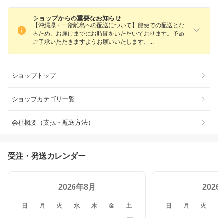
ショップからの重要なお知らせ
【沖縄県・一部離島への配送について】船便での配送とな
るため、お届けまでにお時間をいただいております。予め
ご了承いただきますようお願いいたします
。
ショップトップ
ショップカテゴリ一覧
会社概要（支払・配送方法）
受注・発送カレンダー
2026年8月
20
日
月
火
水
木
金
土
日
月
火