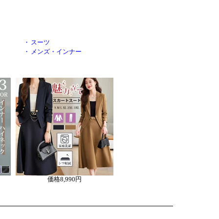
・
スーツ
・
メンズ・インナー
価格
8,990円