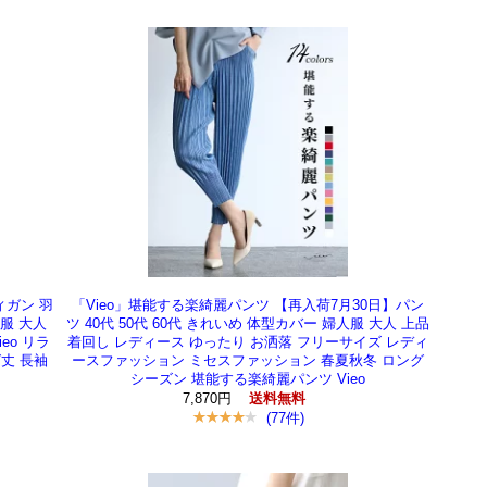
ィガン 羽
「Vieo」堪能する楽綺麗パンツ 【再入荷7月30日】パン
人服 大人
ツ 40代 50代 60代 きれいめ 体型カバー 婦人服 大人 上品
eo リラ
着回し レディース ゆったり お洒落 フリーサイズ レディ
丈 長袖
ースファッション ミセスファッション 春夏秋冬 ロング
シーズン 堪能する楽綺麗パンツ Vieo
7,870円
送料無料
(77件)