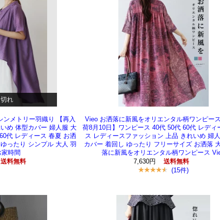
り切れ
アシンメトリー羽織り 【再入
Vieo お洒落に新風をオリエンタル柄ワンピース
れいめ 体型カバー 婦人服 大
荷8月10日】ワンピース 40代 50代 60代 レディ
代 60代 レディース 春夏 お洒
ス レディースファッション 上品 きれいめ 婦人
 ゆったり シンプル 大人 羽
カバー 着回し ゆったり フリーサイズ お洒落 
お家時間
落に新風をオリエンタル柄ワンピース Vie
7,630円
送料無料
送料無料
(15件)