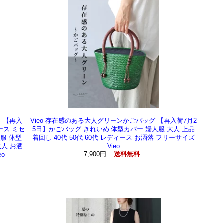
 【再入
Vieo 存在感のある大人グリーンかごバッグ 【再入荷7月2
ース ミセ
5日】かごバッグ きれいめ 体型カバー 婦人服 大人 上品
服 体型
着回し 40代 50代 60代 レディース お洒落 フリーサイズ
大人 お洒
Vieo
7,900円
o
送料無料