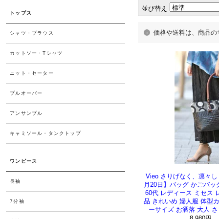
並び替え
価格や送料は、商品の
Vieo さりげなく、凛々
月20日】バッグ かごバッグ
60代 レディース ミセス
品 きれいめ 婦人服 体型
ーサイズ お洒落 大人 さ
8,980円