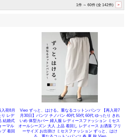
1件 ～ 60件 (全 142件)
>
再入荷8月
Vieo ずっと、はける。重なるコットンパンツ 【再入荷7
たり レデ
月30日】パンツ チノパン 40代 50代 60代 ゆったり きれ
品 結婚式
いめ 体型カバー 婦人服 レディースファッション ミセス
フォーマル
オールシーズン 大人 上品 着回し レディース お洒落 フリ
ップ 着回
ーサイズ お出掛け ミセスファッション ずっと、はけ
る。重なるコットンパンツ 春 夏 秋 Vieo