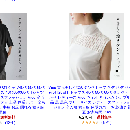
材Tシャツ40代 50代 60代
Vieo 首元美しく煌きタンクトップ 40代 50代 6
 40代50代60代 Tシャツ
荷6月25日】トップス 40代 50代 60代 タンクト
スファッション Vieo 変形
たり レディース Vieo ヴィオ きれいめ シンプル
 大人 上品 体系カバー 楽ち
品 黒 黒色 フリーサイズ レディースファッショ
ル 半袖 お尻 隠れる 婦人服
ージョン 卒入服 婦人服 体型カバー お出掛け 
 黒色
夏 お家時間 Vieo
6,270円
送料無料
送料無料
(12件)
(15件)