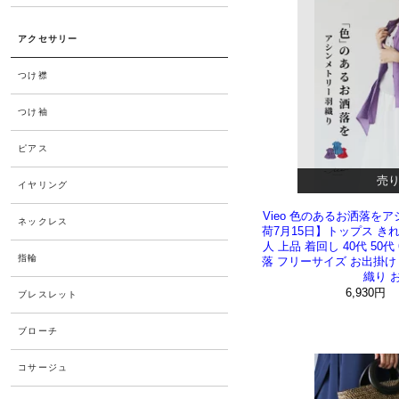
売
Vieo 色のあるお洒落を
荷7月15日】トップス き
人 上品 着回し 40代 50
落 フリーサイズ お出掛け
織り 
6,930円