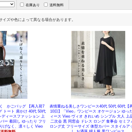
在庫あり
送料無料
サイズや色によって異なる場合があります。
しく かごバッグ 【再入荷7
表情重ねる美しさワンピース40代 50代 60代【
 トート 肩かけ 40代 50代
10日】「Vieo」ワンピース オケージョン ゆっ
 レディースファッション 上
ィース Vieo ヴィオ きれいめ シンプル 大人 上
カバー 着回し ゆったり フリ
二次会 黒 同窓会 ドレス ロング 食事会 セミ
りげなく、凛々しく Vieo
ロング丈 フリーサイズ 体型カバー スタイルア
し お洒落 婦人服 黒ワンピース
送料無料