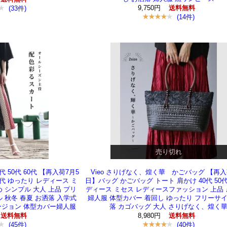
9,750円
(33件)
送料無料
(14件)
売り切れ
代 50代 60代 【再入荷7月5
Vieo さりげなく、煌く華 かごバッグ 【再入
0代 ゆったり レディース ミ
日】バッグ かごバッグ トート 肩かけ 40代 50代 
いめ シンプル 大人 上品 プリ
ディース ミセス レディースファッション 上品
ル 秋冬 春夏 お洒落 入学式
婦人服 体型カバー 着回し ゆったり フリーサイ
ージョン 体型カバー婦人服
落 カゴバッグ 大人 さりげなく、煌く
8,980円
送料無料
送料無料
(45件)
(40件)