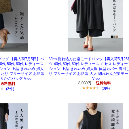
バッグ 【再入荷7月5日】バ
Vieo 惚れ込んだ楽モードパンツ【再入荷5月2
0代 50代 60代 レディース
ツ 40代 50代 60代 レディース ミセス レディ
ション 上品 きれいめ 婦人
ション 上品 きれいめ 婦人服 体型カバー 着回
ったり フリーサイズ お洒落
り フリーサイズ お洒落 大人 惚れ込んだ楽モ
りかごバッグ Vieo
Vieo
8,050円
送料無料
送料無料
(8件)
(3件)