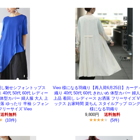
た隠し魅せシフォントップス
Vieo 様になる羽織り【再入荷6月25日】カーデ
40代 50代 60代 レディー
織り 40代 50代 60代 きれいめ 体型カバー 婦
体型カバー 婦人服 大人 上
上品 着回し レディース お洒落 フリーサイズ Vi
洒落 ゆったり 半袖 シフォン
ックス お家時間 楽ちん スタイルアップ ロング
リーサイズ Vieo
様になる羽織り
9,800円
送料無料
送料無料
(10件)
(5件)