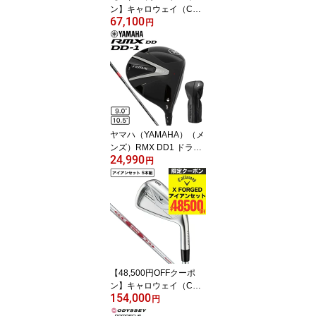
ン】キャロウェイ（CAL
67,100
LAWAY）（メンズ）ク
円
アンタム ミニ QUANTU
M MINI BUFFY フェアウ
ェイウッド(4W ロフト17
度)ATHLEMAX 50
ヤマハ（YAMAHA）（メ
ンズ）RMX DD1 ドライ
24,990
バー TENSEI GR 50 202
円
5
【48,500円OFFクーポ
ン】キャロウェイ（CAL
154,000
LAWAY）（メンズ）Xフ
円
ォージド アイアンセット