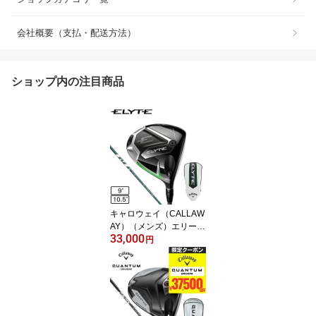
会社概要（支払・配送方法）
ショップ内の注目商品
キャロウェイ（CALLAW
AY）（メンズ）エリート
33,000
ELYTE ドライバー VENT
円
US GREEN 50 for Calla
way