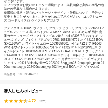
がございます。
※ブラウザやお使いのモニター環境により、掲載画像と実際の商品の色
味が若干異なる場合があります。
※掲載の価格・製品のパッケージ・デザイン・仕様について、予告なく
変更することがあります。あらかじめご了承ください。 ゴルフシュー
ズ コードカオス22 ヴィクトリアゴルフ
アディダス ADIDAS ヴィクトリアゴルフ ビクトリアゴルフ Victoria Go
lf ゴルフシューズ 靴 スパイクレス Men's Mens メンズ めんず 男性 定
番カラーシューズ ヴィクトリアゴルフ0421 adi-p2306 7月 おすすめ シ
ューズ メンズ ヴィクトリアゴルフ0701 10813646701 ｺｰﾄﾞｶｵｽ22 BOA-
GX0199W/Y ホワイト×イエロー 10836556801 ｺｰﾄﾞｶｵｽ22 ﾎﾞｱ-IF1043
W/R ホワイト×レッド 10836556701 ｺｰﾄﾞｶｵｽ22 ﾎﾞｱ-IF1042W/LEM ラ
イム×ホワイト 10813646901 ｺｰﾄﾞｶｵｽ22 BOA-GX3937BK ブラック 108
13647001 ｺｰﾄﾞｶｵｽ22 BOA-GX3938W/N ホワイト×ネイビー 108136468
01 ｺｰﾄﾞｶｵｽ22 BOA-GX3935GRY グレー 定番カラーシューズ ヴィクト
リアゴルフ0421 VblackyellowG 20230913 vg_rss2312pup splp_price 24
09ssmustbuy_s 202409sspup_vg 2024fw_clsl BOA ボア ダイヤル式
商品番号：108136467011
購入した人のレビュー
4.72
（
86
件）