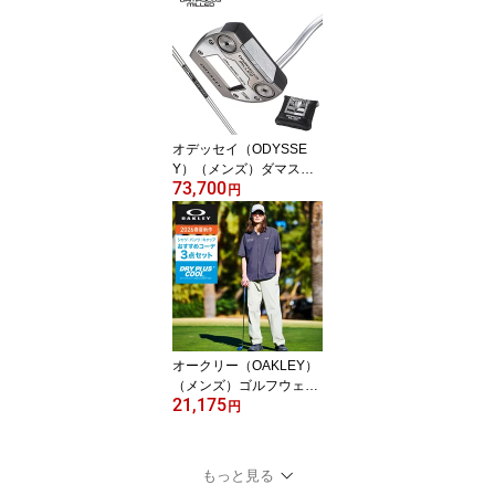
5本(6I〜9I PW)N.S.PRO
MODUS3 TOUR 105 20
26年モデル
オデッセイ（ODYSSE
Y）（メンズ）ダマスカ
73,700
ス DAMASCUS MLD JAI
円
LBIRD MINI DB パター
(ロフト3度)STROKE LA
B 90
オークリー（OAKLEY）
（メンズ）ゴルフウェア
21,175
おすすめ コーデ 3点セッ
円
ト 吸汗速乾 STALWART
FOA409156 FOS902431
FOA409163
もっと見る