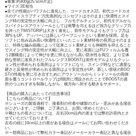
●重量:約400g(25.5cm片足)
●ワイズ:2E相当
●全ての性能がパワフルに進化した、コードカオス22。初代コードカオ
スのディスラプティブ(先進的)なコンセプトはそのままに快適性とスイ
ング時の安定性が大幅に向上し、フルモデルチェンジ。初代モデルから
スパイクレスアウトソールとしては衝撃を与えるほど強力なグリップ力
を誇ったTWISTGRIPは大きく進化し、前作モデルよりもグリップ力は
38%もUP。アッパーには新しいワープニットという素材を採用。足を
ソフトに包み込み高い快適性といったニット素材特有の長所はそのまま
に、特殊な編み組織によって従来ニット素材よりも伸縮性を抑えること
でスイング時の安定性が大幅に向上し、更に表面にはPUフィルムを覆
う2層構造によって伸びを更に抑えながら高い防水性を両立。より立体
的な形状に改良されたフルレングスBOOSTは前作モデルよりもクッシ
ョン性が求められる箇所はよりソフトになり、スイング時などに適度な
硬さと反発性が求められる箇所はより安定性がUP。新しい形状のBOO
STの性能を更に引き出すためにアウトソールからミッドソールの両側
面を覆うコントロールラップは8箇所に増設されたことでBOOSTの適
所のつぶれすぎを制御しながら、横方向へ対する動きをサポート。
【商品の購入にあたっての注意事項】
【こちらの商品について】
※シューズの製造過程で、接着剤の付着や縫製のズレ・歪みがある場合
がございます。ご理解、ご了承の上、お買い求めください。
※靴ひもの長さについては、左右10cm以内の差までは弊社許容内とさ
せていただいております。
左右の紐に10cm以上の差がある場合はメールにてお問い合わせくださ
い。
※一部商品において弊社カラー表記がメーカーカラー表記と異なる場合