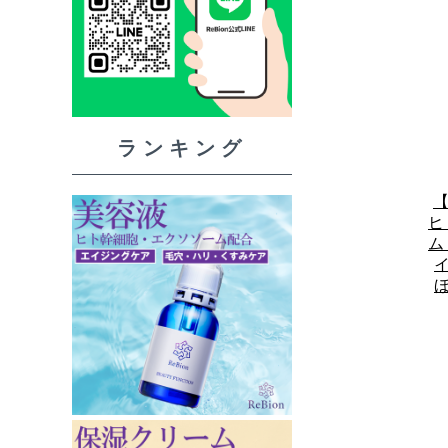
【
ヒ
ム
イ
ほ