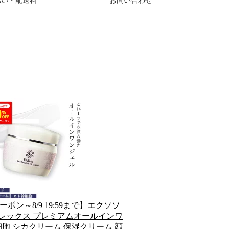
ーポン～8/9 19:59まで】エクソソ
 レックス プレミアムオールインワ
幹細胞 シカクリーム 保湿クリーム 顔