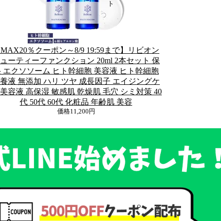
MAX20％クーポン～8/9 19:59まで】リビオン
ューティーファンクション 20ml 2本セット 保
 エクソソーム ヒト幹細胞 美容液 ヒト幹細胞
養液 無添加 ハリ ツヤ 成長因子 エイジングケ
 美容液 高保湿 敏感肌 乾燥肌 毛穴 シミ対策 40
代 50代 60代 化粧品 年齢肌 美容
価格
11,200円