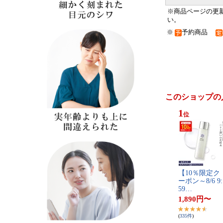
※商品ページの更
い。
※
予約商品
このショップの
1
位
【​1​0​％​限​定​ク​
ー​ポ​ン​～​8​/​6​ ​9​:​
5​9​…
1,890
円
〜
(
335
件
)