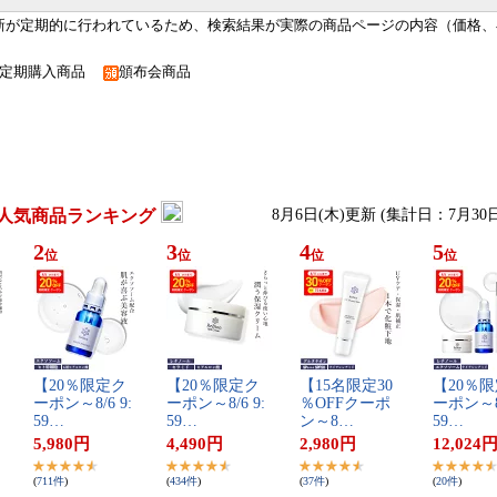
新が定期的に行われているため、検索結果が実際の商品ページの内容（価格、
定期購入商品
頒布会商品
人気商品ランキング
8月6日(木)更新 (集計日：7月30
2
3
4
5
位
位
位
位
【​2​0​％​限​定​ク​
【​2​0​％​限​定​ク​
【​1​5​名​限​定​3​0​
【​2​0​％​限
ー​ポ​ン​～​8​/​6​ ​9​:​
ー​ポ​ン​～​8​/​6​ ​9​:​
％​O​F​F​ク​ー​ポ​
ー​ポ​ン​～​8​/​6
5​9​…
5​9​…
ン​～​8​…
5​9​…
5,980
円
4,490
円
2,980
円
12,024
(
711
件
)
(
434
件
)
(
37
件
)
(
20
件
)