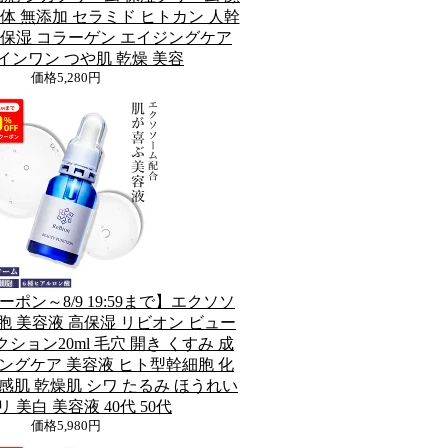
体 無添加 セラミド ヒトカン 人幹
高保湿 コラーゲン エイジングケア
インワン つや肌 乾燥 美容
価格
5,280円
ーポン～8/9 19:59まで】エクソソ
胞 美容液 高保湿 リビオン ビュー
ション20ml 毛穴 開き くすみ 成
ングケア 美容液 ヒト型幹細胞 化
感肌 乾燥肌 シワ たるみ ほうれい
リ 美白 美容液 40代 50代
価格
5,980円