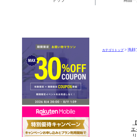
> 洗
カテゴリトップ
【
エ
リ