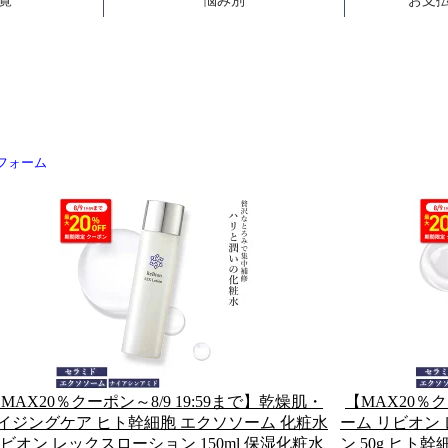
顔フォーム
MAX20％クーポン～8/9 19:59まで】乾燥肌・
【MAX20％ク
イジングケア ヒト幹細胞 エクソソーム 化粧水
ーム リビオン
ビオン レックスローション 150ml 保湿化粧水
ン 50g ヒト