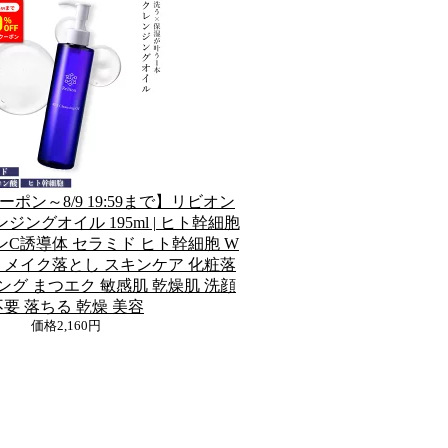
ーポン～8/9 19:59まで】リビオン
ジングオイル 195ml | ヒト幹細胞
ンC誘導体 セラミド ヒト幹細胞 W
栓 メイク落とし スキンケア 化粧落
ング まつエク 敏感肌 乾燥肌 洗顔
不要 落ちる 乾燥 美容
価格
2,160円