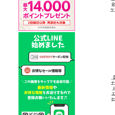
化
ケ
【
ナ
エ
セ