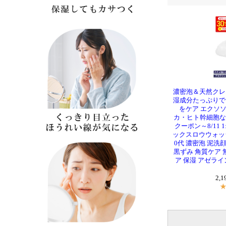
濃密泡＆天然クレ
湿成分たっぷりで
をケア エクソ
カ・ヒト幹細胞など
クーポン～8/11 
ックスロウウォッシュ 
0代 濃密泡 泥洗
黒ずみ 角質ケア 
ア 保湿 アゼライ
2,