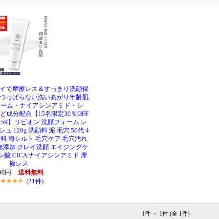
イで摩擦レス＆すっきり洗顔保
つっぱらない洗いあがり年齢肌
ソーム・ナイアシンアミド・シ
成分配合【15名限定30％OFF
1:59】リビオン 洗顔フォーム レ
120g 洗顔料 泥 毛穴 50代 4
顔料 海シルト 毛穴ケア 毛穴汚れ
無添加 クレイ洗顔 エイジングケ
ン酸 CICA ナイアシンアミド 摩
擦レス
190円
送料無料
(21件)
1件 ～ 1件 (全 1件)