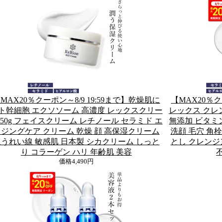
MAX20％クーポン～8/9 19:59まで】乾燥肌に
【MAX20％ク
ト幹細胞 エクソソーム 高濃度 レックスクリー
レックス クレン
 50g フェイスクリーム レチノール セラミド エ
無添加 ビタミ
ジングケア クリーム 乾燥 顔 高保湿クリーム
洗顔 毛穴 角
うれい線 敏感肌 日本製 シカクリーム しっと
とし クレンジ
り コラーゲン ハリ 年齢肌 美容
価格
4,490円