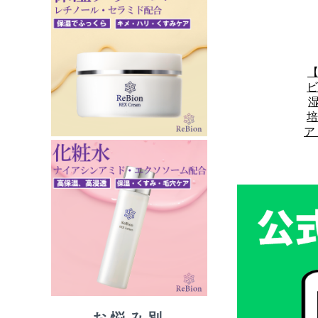
【
ビ
湿
培
ア