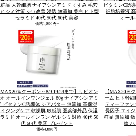
粧品 人幹細胞 ナイアシンアミド くすみ 毛穴
ビタミンC誘導
ア シミ対策 シワ改善 浸透 無添加 美白 ヒト型
細胞培養液 
セラミド 40代 50代 60代 美容
オール
価格
1,890円~
MAX20％クーポン～8/9 19:59まで】リビオン
【MAX20％ク
オ オールインワンジェル 80g ナイアシンアミ
ーム ヒト幹細
ド ビタミンC誘導体 シアバター 無添加 高保湿
ティーファンク
イジングケア 乾燥肌 敏感肌 医薬部外品 保湿
長因子 エイジ
ラミド オールインワン ゲル シミ対策 40代 50
粧品 無添加 敏
代 60代 美容 プレゼント
線 ハ
価格
4,890円