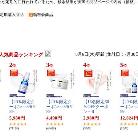
新が定期的に行われているため、検索結果が実際の商品ページの内容（価格、
定期購入商品
頒布会商品
人気商品ランキング
8月6日(木)更新 (集計日：7月30
2
3
4
5
位
位
位
位
【​2​0​％​限​定​ク​
【​2​0​％​限​定​ク​
【​1​5​名​限​定​3​0​
【​2​0​％​限
ー​ポ​ン​～​8​/​6​ ​9​:​
ー​ポ​ン​～​8​/​6​ ​9​:​
％​O​F​F​ク​ー​ポ​
ー​ポ​ン​～​8​/​6
5​9​…
5​9​…
ン​～​8​…
5​9​…
5,980
円
4,490
円
2,980
円
12,024
(
711
件
)
(
434
件
)
(
37
件
)
(
20
件
)