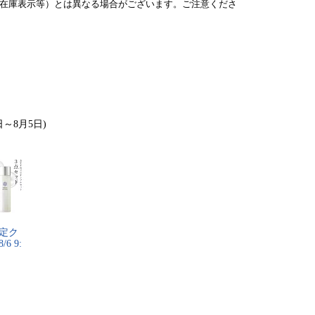
在庫表示等）とは異なる場合がございます。ご注意くださ
日～8月5日)
​定​ク​
​ ​9​:​
円