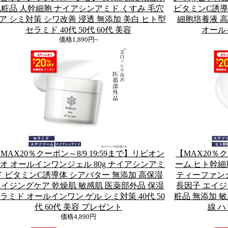
粧品 人幹細胞 ナイアシンアミド くすみ 毛穴
ビタミンC誘導
ア シミ対策 シワ改善 浸透 無添加 美白 ヒト型
細胞培養液 
セラミド 40代 50代 60代 美容
オール
価格
1,890円~
MAX20％クーポン～8/9 19:59まで】リビオン
【MAX20％ク
オ オールインワンジェル 80g ナイアシンアミ
ーム ヒト幹細
ド ビタミンC誘導体 シアバター 無添加 高保湿
ティーファンク
イジングケア 乾燥肌 敏感肌 医薬部外品 保湿
長因子 エイジ
ラミド オールインワン ゲル シミ対策 40代 50
粧品 無添加 敏
代 60代 美容 プレゼント
線 ハ
価格
4,890円