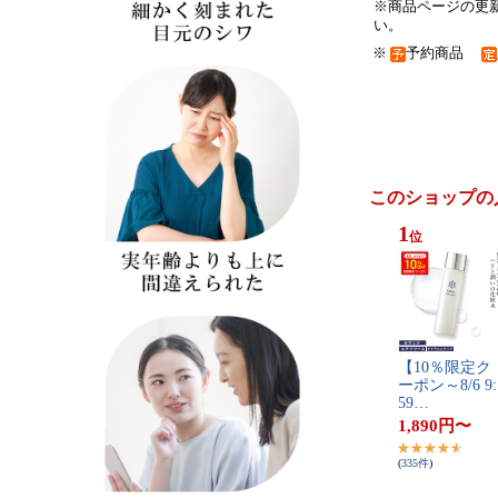
※商品ページの更
い。
※
予約商品
このショップの
1
位
【​1​0​％​限​定​ク​
ー​ポ​ン​～​8​/​6​ ​9​:​
5​9​…
1,890
円
〜
(
335
件
)