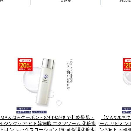
MAX20％クーポン～8/9 19:59まで】乾燥肌・
【MAX20％ク
イジングケア ヒト幹細胞 エクソソーム 化粧水
ーム リビオン
ビオン レックスローション 150ml 保湿化粧水
ン 50g ヒト