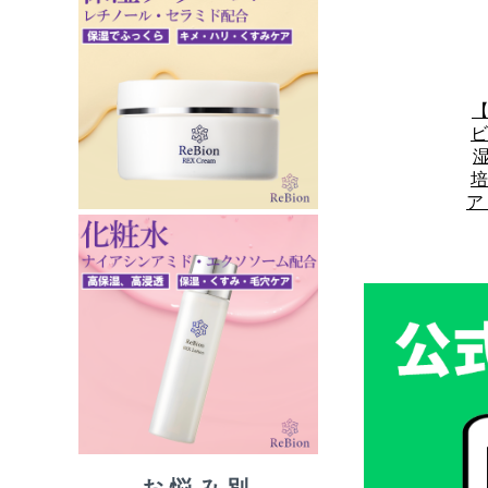
【
ビ
湿
培
ア