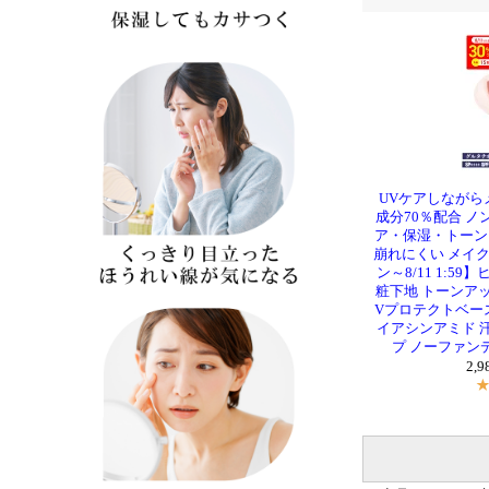
UVケアしなが
成分70％配合 ノ
ア・保湿・トーン
崩れにくい メイク
ン～8/11 1:5
粧下地 トーンアッ
Vプロテクトベース SP
イアシンアミド 
プ ノーファンデ
2,