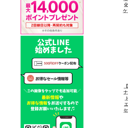
化
ケ
【
ナ
エ
セ