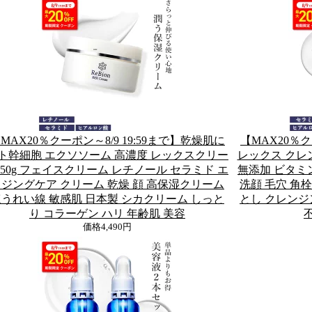
MAX20％クーポン～8/9 19:59まで】乾燥肌に
【MAX20％ク
ト幹細胞 エクソソーム 高濃度 レックスクリー
レックス クレン
 50g フェイスクリーム レチノール セラミド エ
無添加 ビタミ
ジングケア クリーム 乾燥 顔 高保湿クリーム
洗顔 毛穴 角
うれい線 敏感肌 日本製 シカクリーム しっと
とし クレンジ
り コラーゲン ハリ 年齢肌 美容
価格
4,490円