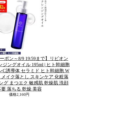
ーポン～8/9 19:59まで】リビオン
ジングオイル 195ml | ヒト幹細胞
ンC誘導体 セラミド ヒト幹細胞 W
栓 メイク落とし スキンケア 化粧落
ング まつエク 敏感肌 乾燥肌 洗顔
不要 落ちる 乾燥 美容
価格
2,160円