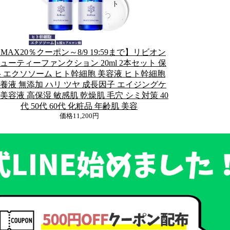
MAX20％クーポン～8/9 19:59まで】リビオン
ューティーファンクション 20ml 2本セット 保
 エクソソーム ヒト幹細胞 美容液 ヒト幹細胞
養液 無添加 ハリ ツヤ 成長因子 エイジングケ
 美容液 高保湿 敏感肌 乾燥肌 毛穴 シミ対策 40
代 50代 60代 化粧品 年齢肌 美容
価格
11,200円