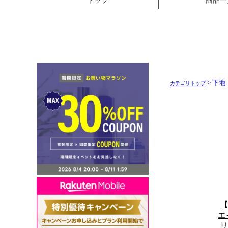
> 下地
カテゴリトップ
【
エ
リ