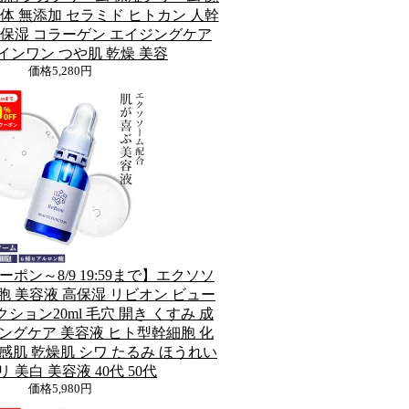
体 無添加 セラミド ヒトカン 人幹
高保湿 コラーゲン エイジングケア
インワン つや肌 乾燥 美容
価格
5,280円
ーポン～8/9 19:59まで】エクソソ
胞 美容液 高保湿 リビオン ビュー
ション20ml 毛穴 開き くすみ 成
ングケア 美容液 ヒト型幹細胞 化
感肌 乾燥肌 シワ たるみ ほうれい
リ 美白 美容液 40代 50代
価格
5,980円