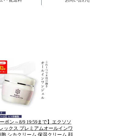
ーポン～8/9 19:59まで】エクソソ
 レックス プレミアムオールインワ
幹細胞 シカクリーム 保湿クリーム 顔