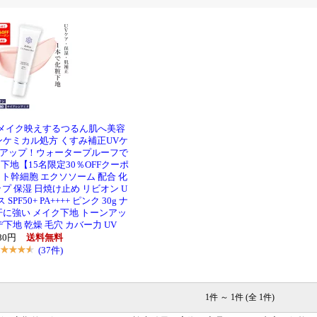
らメイク映えするつるん肌へ美容
ンケミカル処方 くすみ補正UVケ
アップ！ウォータープルーフで
下地【15名限定30％OFFクーポ
9】ヒト幹細胞 エクソソーム 配合 化
プ 保湿 日焼け止め リビオン U
F50+ PA++++ ピンク 30g ナ
汗に強い メイク下地 トーンアッ
下地 乾燥 毛穴 カバー力 UV
980円
送料無料
(37件)
1件 ～ 1件 (全 1件)