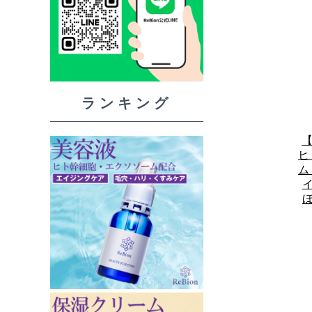
【
ヒ
ム
イ
ほ