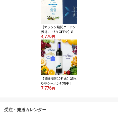
スクラブ石鹸 固形 無添
加 ハンドメイドソープ
オーガニック 手作り 角
質除去
【マラソン期間クーポン
獲得にて6％OFF☆】S00
4,770
2 シルク ソープ 85g 未精
円
製 エキストラバージンオ
リーブオイル しっとり
シルクプロテイン コール
ドプロセス 石鹸 せっけ
ん 固形 石鹸 無添加 手作
り ハンドメイド オーガ
ニック 保湿 エシカル 繭
玉 シルク 保湿力
【賞味期限10月末】35％
OFFクーポン配布中！30
7,776
7 レンズィムボタニーク
円
500ml 酵素ドリンク ファ
スティング 原液 酵素 植
物発酵 酵素飲料 断食 植
物性乳酸菌 ビフィズス菌
受注・発送カレンダー
健康維持 美肌 予防 腸活
腸内環境 体内酵素 ダイ