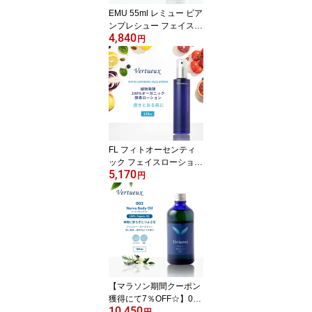
EMU 55ml レミュー ビア
ンプレシュー フェイスオ
4,840
イル ボディオイル 化学
円
合成物質無添加 高品質
オーガニック 髪 スキン
ケア 敏感肌 乾燥肌 オー
ストラリア 抗炎症作用
レミュービアンプレシュ
ー ラベンダー オメガ 36
9 マッサージオイル
FL フィトオーセンティ
ック フェイスローション
5,170
125ml 植物発酵 酵素ロー
円
ション発酵熟成 乾燥対策
乾燥肌 紫外線対策 透明
感 シミ対策 はり アンチ
エイジング エッセンシャ
ルオイル 100%有機 防腐
剤無添加 美白 Face Lotio
n 紫外線
【マラソン期間クーポン
獲得にて7％OFF☆】002
10,450
100ml ナーヴ ボディオイ