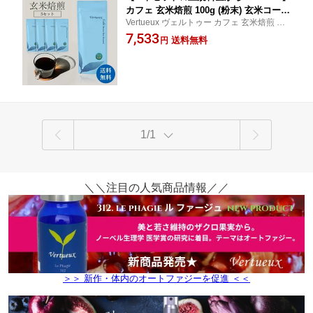
カフェ 玄米焙煎 100g (粉末) 玄米コーヒ
Vertueux ヴェルトゥー カフェ 玄米焙煎 体
ー ノンカフェイン 玄米珈琲 玄米粉末 1
内のデトックス 豊富な食物繊維で腸内環境
7,533
00g ヴェルトゥー 玄米焙煎 無農薬 無肥
送料無料
円
も整える 濃くするとコーヒー 薄く飲むと紅
料 有機 JAS認定商品 無添加 食物繊維
茶替わりに 特別価格 ≪7750円(税抜)⇒658
ディトックス 冷え からだを温める フェ
8円(税抜)≫
チン酸
1/1
＼＼注目の人気商品情報／／
＞＞ 新作・体内のオートファジーを促進 ＜＜