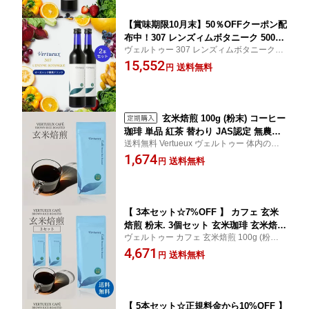
6年10月31日まで
康
【賞味期限10月末】50％OFFクーポン配
布中！307 レンズィムボタニーク 500ml
ヴェルトゥー 307 レンズィムボタニーク 50
酵素ドリンク 原液 ファスティング 断食
0ml 100数種類の野菜果物を3年間蔵付酵母
15,552
無添加 健康 予防 発酵 酵素飲料 植物性
送料無料
円
菌から発酵、熟成した原液 無添加 本格派
乳酸菌 腸内環境 3年熟成発酵 黒糖 ダイ
酵素ドリンクです。賞味期限2026年10月31
エット 野菜 果物 穀物 腸活 ヴェルトウ
日まで
ー
玄米焙煎 100g (粉末) コーヒー
珈琲 単品 紅茶 替わり JAS認定 無農薬
送料無料 Vertueux ヴェルトゥー 体内のデ
無肥料 有機 無添加 体温上昇 デトック
トックス 玄米の持つ栄養素をカロリーオフ
1,674
ス 冷え解消 豊富な食物繊維で腸内環境
送料無料
円
で摂取。安心安全。（単独購入の場合はネ
も ノンカフェイン
コポスにより配送日指定はできません）
【 3本セット☆7%OFF 】 カフェ 玄米
焙煎 粉末. 3個セット 玄米珈琲 玄米焙煎
ヴェルトゥー カフェ 玄米焙煎 100g (粉末)
無農薬 無添加 食物繊維 JAS認定 デトッ
体内のデトックス、豊富な食物繊維で腸内
4,671
クス ヴェルトゥーカフェ 定番 体温上昇
送料無料
円
環境も整える。JAS 認定商品 玄米焙煎 玄米
温める。腸環境 人気 オススメ フェチン
珈琲 冷えからからだを温める。 腸のお掃除
酸 玄米 珈琲 ヴェルトウー 送料無料
腸環境改善
【 5本セット☆正規料金から10%OFF 】