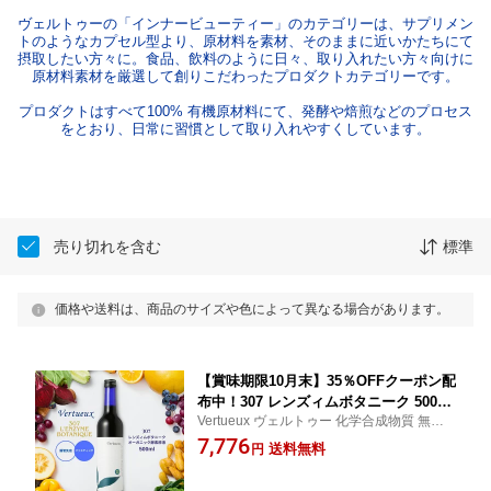
ヴェルトゥーの「インナービューティー」のカテゴリーは、サプリメン
トのようなカプセル型より、原材料を素材、そのままに近いかたちにて
摂取したい方々に。食品、飲料のように日々、取り入れたい方々向けに
原材料素材を厳選して創りこだわったプロダクトカテゴリーです。
プロダクトはすべて100% 有機原材料にて、発酵や焙煎などのプロセス
をとおり、日常に習慣として取り入れやすくしています。
売り切れを含む
標準
価格や送料は、商品のサイズや色によって異なる場合があります。
【賞味期限10月末】35％OFFクーポン配
布中！307 レンズィムボタニーク 500ml
Vertueux ヴェルトゥー 化学合成物質 無添
酵素ドリンク ファスティング 原液 酵素
加 酵素原液 数種類の野菜果物を3年間、蔵
7,776
植物発酵 酵素飲料 断食 植物性乳酸菌
送料無料
円
付酵母菌から発酵、熟成原液 無添加 本格派
ビフィズス菌 健康維持 美肌 予防 腸活
酵素ドリンク ファスティング 賞味期限202
腸内環境 体内酵素 ダイエット 美容 健