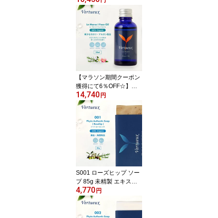
円
ル アロマオイル マッサ
ージ 快眠 神経 癒し オー
ガニック 100% 有機 エ
ッセンシャルオイル リラ
クゼーション 精油 癒し
リラックス 抵抗力 さわ
やか ローズマリー ラベ
ンダー お香の香り
【マラソン期間クーポン
獲得にて6％OFF☆】ル
14,740
マローク I 30ml フェイス
円
オイル ネロリ アルガン
オイル ネロリ オレンジ
の花 乾燥肌 敏感肌 強壮
ハリ 再生力 エイジング
肌 引締め 無添加 オーガ
ニック 男性 女性 天然 オ
イル 疲労 肌ケア 100%
有機 肌修復 肌荒れ 弾力
S001 ローズヒップ ソー
ハリ
プ 85g 未精製 エキスト
4,770
ラバージンオリーブオイ
円
ルで作るコールドプロセ
ス手創りソープ ホワイト
ニング 美白 ビタミンC