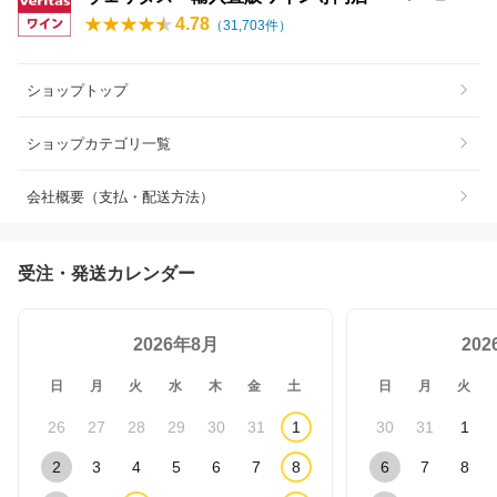
4.78
（
31,703
件）
ショップトップ
ショップカテゴリ一覧
会社概要（支払・配送方法）
受注・発送カレンダー
2026年8月
20
日
月
火
水
木
金
土
日
月
火
26
27
28
29
30
31
1
30
31
1
2
3
4
5
6
7
8
6
7
8