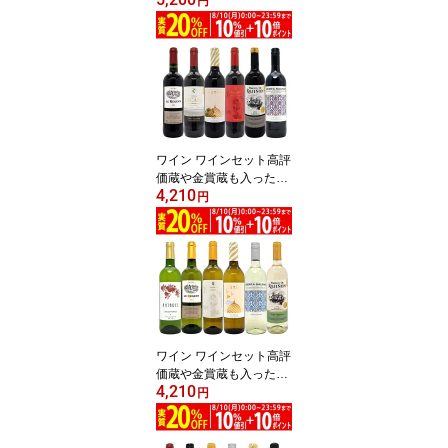
ルドー激旨辛口白6本セ
円
ット 送料無料 飲み比べ
セット ギフト ^W0WKC
4SE^
ワイン ワインセット高評
価蔵や金賞蔵も入った激
4,210
旨赤6本セット 送料無料
円
飲み比べセット ギフト ^
W0AHJ2SE^
ワイン ワインセット高評
価蔵や金賞蔵も入った辛
4,210
口白6本セット 送料無料
円
飲み比べセット ギフト ^
W0SWF6SE^