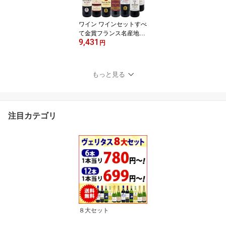
ワイン ワインセットすべ
て金賞フランス名産地ボ
9,431
ルドー激旨赤12本セット
円
送料無料 (6種類12本) 飲
み比べセット ギフト ^W
0DIA1SE^
もっと見る
注目カテゴリ
８大セット