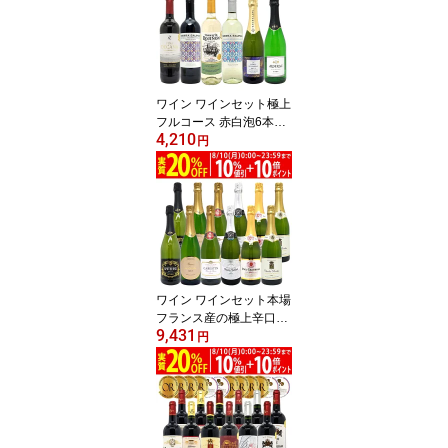
ワイン ワインセット極上
フルコース 赤白泡6本セ
4,210
ット 送料無料 (赤2本、
円
白2本、泡2本) ミックス
mix 飲み比べセット ギフ
ト ^W0XPB3SE^
ワイン ワインセット本場
フランス産の極上辛口ス
9,431
パークリングワイン12本
円
セット 送料無料 (6種類
各2本) 飲み比べセット
ギフト ^W0AC80SE^