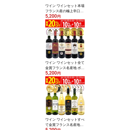
ワイン ワインセット本場
フランス産の極上辛口ス
5,200
パークリングワイン6本
円
セット 送料無料 飲み比
べセット ギフト ^W0A5I
7SE^
ワイン ワインセット全て
金賞フランス名産地 ボル
5,200
ドー赤6本セット 送料無
円
料 飲み比べセット ギフ
ト ^W0KGP8SE^
ワイン ワインセットすべ
て金賞フランス名産地ボ
5,200