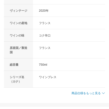
ヴィンテージ
2020年
ワインの産地
フランス
ワインの味
コク辛口
原産国／製造
フランス
国
総容量
750ml
シリーズ名
ワインプレス
（カナ）
商品仕様をもっと見る