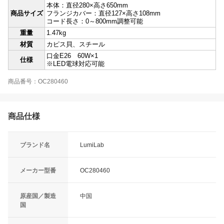
本体：直径280×高さ650mm
商品サイズ
フランジカバー：直径127×高さ108mm
コード長さ：0～800mm調整可能
重量
1.47kg
材質
カピス貝、スチール
口金E26 60W×1
仕様
※LED電球対応可能
商品番号：OC280460
商品仕様
ブランド名
LumiLab
メーカー型番
OC280460
原産国／製造
中国
国