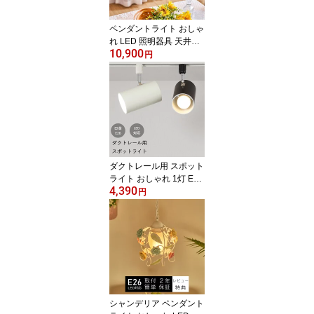
ペンダントライト おしゃ
れ LED 照明器具 天井照
10,900
明 北欧 工業的 無機質 イ
円
ンダストリアル アイアン
西海岸 スチール カフェ
ダイニング 食卓 ヴィン
テージ アメリカン キッ
チン ブルックリン レト
ロ モダン 男前
ダクトレール用 スポット
ライト おしゃれ 1灯 E26
4,390
天井照明 照明器具 LED
円
対応 モダン 北欧 寝室 リ
ビング ダイニング ベッ
ドルーム 食卓 居間 シン
プル カフェ ナチュラル
間接照明 洋風 6畳 8畳 10
畳
シャンデリア ペンダント