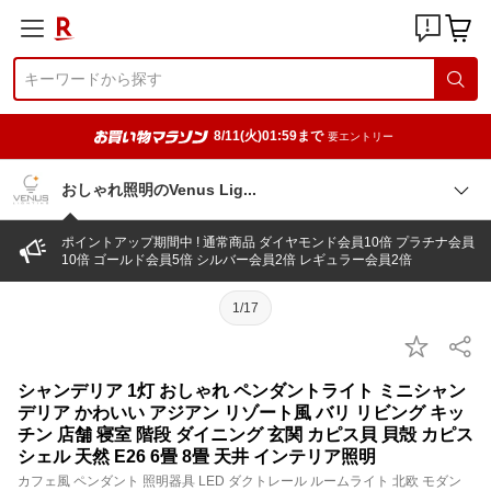
8/11(火)01:59まで
要エントリー
おしゃれ照明のVenus Li
g
ポイントアップ期間中 ! 通常商品 ダイヤモンド会員10倍 プラチナ会員
10倍 ゴールド会員5倍 シルバー会員2倍 レギュラー会員2倍
1/17
シャンデリア 1灯 おしゃれ ペンダントライト ミニシャン
デリア かわいい アジアン リゾート風 バリ リビング キッ
チン 店舗 寝室 階段 ダイニング 玄関 カピス貝 貝殻 カピス
シェル 天然 E26 6畳 8畳 天井 インテリア照明
カフェ風 ペンダント 照明器具 LED ダクトレール ルームライト 北欧 モダン