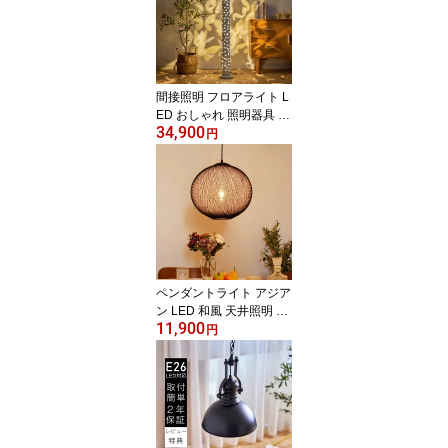
寝室 食卓 玄関 階段 トイ
レ リビング ベッドルー
ム ダイニング
間接照明 フロアライト L
ED おしゃれ 照明器具 L
34,900
ED内蔵 LED一体型 イン
円
スタ映え スタンドライト
モダン 北欧 シンプル カ
フェ風 寝室 居間 リビン
グ ベッドルーム 書斎 人
気 ダイニング パピヨン
蝶 一人暮らし
ペンダントライト アジア
ン LED 和風 天井照明 照
11,900
明器具 和室 和モダン 旅
円
館 ホテル ベッドルーム
天然素材 自然 バリ島 南
国 リビング 吹き抜け 階
段 カフェ おしゃれ ボー
ル型 ナチュラル ダイニ
ング シンプル