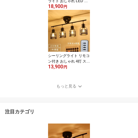
ライト おしゃれ LED 天
18,900
井照明 かわいい 照明器
円
具 アンティーク ダイニ
ング 階段 吹き抜け ベッ
ドルーム 寝室 リビング
カフェ 食卓 花 薔薇 陶器
ヨーロッパ シャビー フ
レンチ 姫 姫系
シーリングライト リモコ
ン付き おしゃれ 4灯 スポ
13,900
ットライト 天井照明 照
円
明器具 LED対応 間接照
明 リビング ダイニング
モダン 北欧 寝室 食卓 居
もっと見る
間 ベッドルーム シンプ
ル ナチュラル カフェ 洋
風 6畳 8畳 10畳
注目カテゴリ