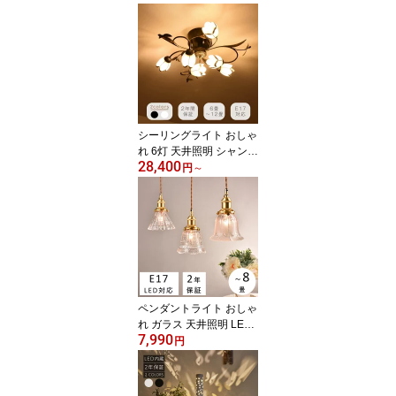
シーリングライト おしゃ
れ 6灯 天井照明 シャンデ
28,400
リア 照明器具 LED対応
円
～
モダン 昭和 寝室 リビン
グ ダイニング ベッドル
ーム 食卓 居間 シンプル
アンティーク カフェ レ
トロ 8畳 10畳 12畳
ペンダントライト おしゃ
れ ガラス 天井照明 LED
7,990
照明器具 昭和 レトロ ヴ
円
ィンテージ アンティーク
シンプル かわいい 北欧
ダクトレール キッチン