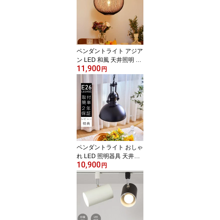
グ ベッドルーム 書斎 人
気 ダイニング パピヨン
蝶 一人暮らし
ペンダントライト アジア
ン LED 和風 天井照明 照
11,900
明器具 和室 和モダン 旅
円
館 ホテル ベッドルーム
天然素材 自然 バリ島 南
国 リビング 吹き抜け 階
段 カフェ おしゃれ ボー
ル型 ナチュラル ダイニ
ング シンプル
ペンダントライト おしゃ
れ LED 照明器具 天井照
10,900
明 北欧 工業的 無機質 イ
円
ンダストリアル アイアン
西海岸 スチール カフェ
ダイニング 食卓 ヴィン
テージ アメリカン キッ
チン ブルックリン レト
ロ モダン 男前