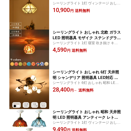
シーリングライト 1灯 ヴィンテージ おしゃ
内玄関 トイレ 階段 ヴィンテージ 型板
れ トイレ 階段 リビング キッチン 店舗 ガラ
10,900
ガラス 脱衣所 廊下 ダイニング 洗面所
送料無料
円
ス レトロ 雑貨 寝室 ダイニング カフェ シン
リビング ベッドルーム ステンドグラス
プル アンティーク トイレ 食卓 玄関 6畳 8畳
シーリングライト おしゃれ 北欧 ガラス
LED 照明器具 モザイク ステンドグラス
シーリングライト 1灯 寝室 吹き抜け キッチ
天井照明 ビードロ アンティーク レトロ
ン 店舗 階段 ダイニング カフェ 食卓 玄関
4,590
かわいい シンプル 和室 トイレ リビン
送料無料
円
ガラス シンプル モダン アンティーク おし
グ キッチン ベッドルーム 寝室 階段 食
ゃれ モザイク レトロ リビング ベッドルー
卓 内玄関
ム 居間
シーリングライト おしゃれ 6灯 天井照
明 シャンデリア 照明器具 LED対応 モ
シーリングライト 6灯 おしゃれ 昭和 LED
ダン 昭和 寝室 リビング ダイニング ベ
寝室 モダン 照明器具 天井照明 リビング レ
28,400
ッドルーム 食卓 居間 シンプル アンテ
送料無料
円
～
トロ ダイニング アンティーク ベッドルー
ィーク カフェ レトロ 8畳 10畳 12畳
ム 食卓 居間 12畳 8畳 10畳
シーリングライト おしゃれ 昭和 天井照
明 LED 照明器具 アンティーク レトロ
シーリングライト 1灯 ヴィンテージ おしゃ
階段 食卓 キッチン 洗面所 内玄関 トイ
れ トイレ 階段 リビング キッチン 店舗 ガラ
9,490
レ ダイニング リビング ベッドルーム
送料無料
円