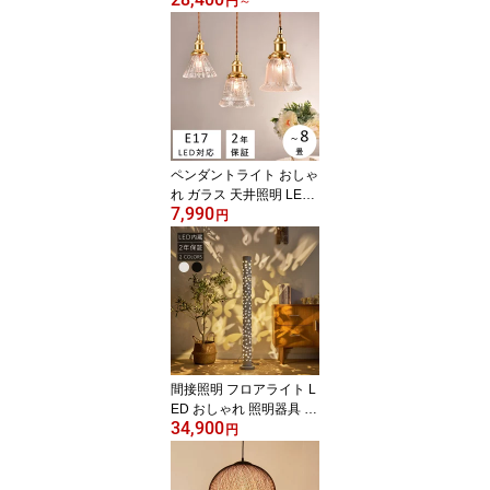
リア 照明器具 LED対応
円
～
モダン 昭和 寝室 リビン
グ ダイニング ベッドル
ーム 食卓 居間 シンプル
アンティーク カフェ レ
トロ 8畳 10畳 12畳
ペンダントライト おしゃ
れ ガラス 天井照明 LED
7,990
照明器具 昭和 レトロ ヴ
円
ィンテージ アンティーク
シンプル かわいい 北欧
ダクトレール キッチン
寝室 食卓 玄関 階段 トイ
レ リビング ベッドルー
ム ダイニング
間接照明 フロアライト L
ED おしゃれ 照明器具 L
34,900
ED内蔵 LED一体型 イン
円
スタ映え スタンドライト
モダン 北欧 シンプル カ
フェ風 寝室 居間 リビン