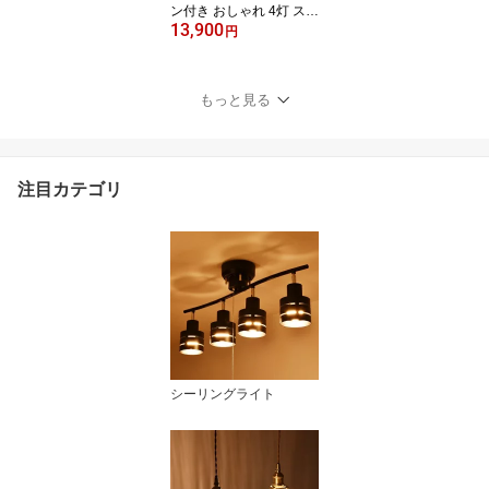
ン付き おしゃれ 4灯 スポ
13,900
ットライト 天井照明 照
円
明器具 LED対応 間接照
明 リビング ダイニング
モダン 北欧 寝室 食卓 居
もっと見る
間 ベッドルーム シンプ
ル ナチュラル カフェ 洋
風 6畳 8畳 10畳
注目カテゴリ
シーリングライト