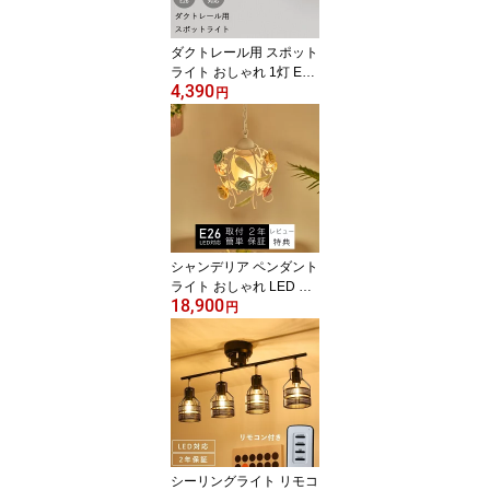
ダクトレール用 スポット
ライト おしゃれ 1灯 E26
4,390
天井照明 照明器具 LED
円
対応 モダン 北欧 寝室 リ
ビング ダイニング ベッ
ドルーム 食卓 居間 シン
プル カフェ ナチュラル
間接照明 洋風 6畳 8畳 10
畳
シャンデリア ペンダント
ライト おしゃれ LED 天
18,900
井照明 かわいい 照明器
円
具 アンティーク ダイニ
ング 階段 吹き抜け ベッ
ドルーム 寝室 リビング
カフェ 食卓 花 薔薇 陶器
ヨーロッパ シャビー フ
レンチ 姫 姫系
シーリングライト リモコ