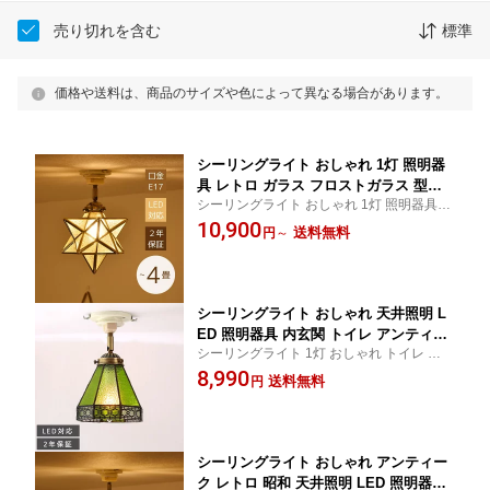
売り切れを含む
標準
価格や送料は、商品のサイズや色によって異なる場合があります。
シーリングライト おしゃれ 1灯 照明器
具 レトロ ガラス フロストガラス 型板
シーリングライト おしゃれ 1灯 照明器具 レ
ガラス 天井照明 LED 星型 トイレ 階段
トロ ガラス フロストガラス 型板ガラス 天
10,900
内玄関 カフェ 脱衣所 アンティーク リ
送料無料
円
～
井照明 LED 星型 トイレ 階段 玄関 カフェ
ビング ダイニング 洗面所 廊下 シンプ
スター アンティーク ダクトレール リビン
ル ステンドグラス
グ
シーリングライト おしゃれ 天井照明 L
ED 照明器具 内玄関 トイレ アンティー
シーリングライト 1灯 おしゃれ トイレ ガラ
ク レトロ 昭和 階段 キッチン カフェ リ
ス レトロ 階段 ヴィンテージ リビング 雑貨
8,990
ビング ダイニング ベッドルーム ヴィン
送料無料
円
寝室 ダイニング カフェ キッチン シンプル
テージ 型板ガラス シンプル ステンドグ
アンティーク 店舗 食卓 玄関 6畳 8畳
ラス
シーリングライト おしゃれ アンティー
ク レトロ 昭和 天井照明 LED 照明器具