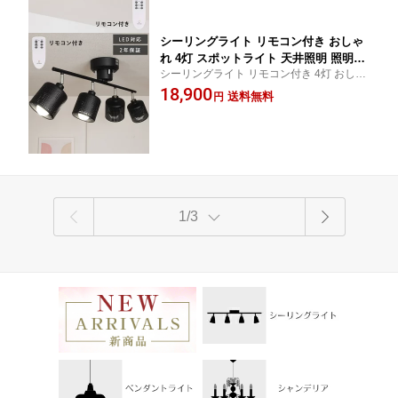
風 6畳 8畳 10畳
シーリングライト リモコン付き おしゃ
れ 4灯 スポットライト 天井照明 照明器
シーリングライト リモコン付き 4灯 おしゃ
具 LED対応 間接照明 リビング ダイニ
れ スポットライト 北欧 LED 寝室 モダン 照
18,900
ング モダン 北欧 寝室 食卓 居間 ベッド
送料無料
円
明器具 天井照明 リビング ダイニング ベッ
ルーム シンプル ナチュラル カフェ 洋
ドルーム 食卓 居間 6畳 8畳 10畳
風 6畳 8畳 10畳
1/3