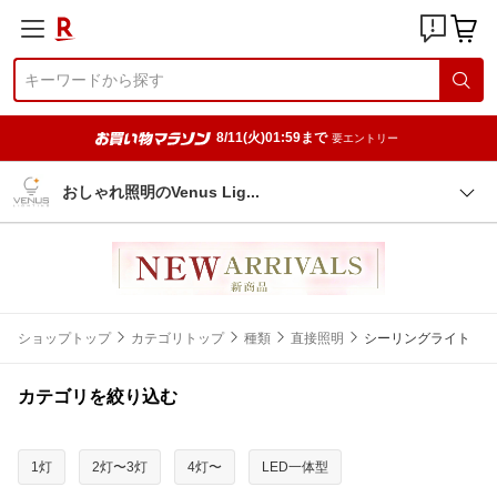
8/11(火)01:59まで
要エントリー
おしゃれ照明のVenus Li
g
ショップトップ
カテゴリトップ
種類
直接照明
シーリングライト
カテゴリを絞り込む
1灯
2灯〜3灯
4灯〜
LED一体型