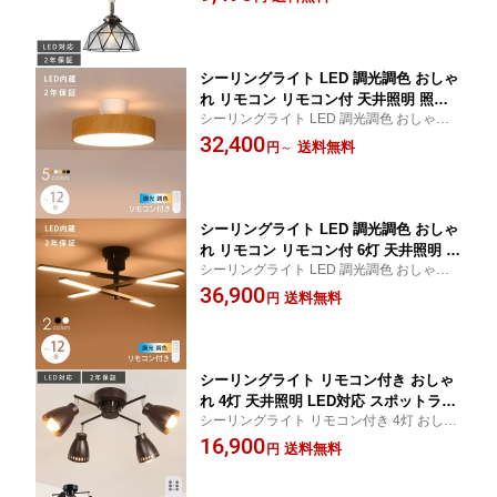
ス レトロ シンプル アンティーク トイレ 雑
ヴィンテージ 型板ガラス シンプル ステ
貨 寝室 ダイニング カフェ 食卓 玄関 6畳 8
ンドグラス
畳
シーリングライト LED 調光調色 おしゃ
れ リモコン リモコン付 天井照明 照明
シーリングライト LED 調光調色 おしゃれ
器具 LED内蔵 LED一体型 モダン 北欧
天井照明 リモコン 照明器具 LED内蔵 モダ
32,400
寝室 和室 リビング ダイニング 和風 ペ
送料無料
円
～
ン ダイニング 北欧 寝室 和室 リビング 食卓
ンダントライト シンプル ナチュラル 木
シンプル カフェ 和風 ナチュラル 12畳 8畳
目調 ピラクリ 10畳 12畳
6畳
シーリングライト LED 調光調色 おしゃ
れ リモコン リモコン付 6灯 天井照明 照
シーリングライト LED 調光調色 おしゃれ
明器具 LED内蔵 LED一体型 ペンダント
天井照明 リモコン 照明器具 LED内蔵 モダ
36,900
ライト モダン 北欧 食卓 シンプル カフ
送料無料
円
ン ダイニング 北欧 寝室 6灯 リビング 食卓
ェ 寝室 リビング ダイニング トリネビ
シンプル カフェ 12畳 8畳 10畳
ュ 14畳 8畳 10畳 12畳
シーリングライト リモコン付き おしゃ
れ 4灯 天井照明 LED対応 スポットライ
シーリングライト リモコン付き 4灯 おしゃ
ト 照明器具 間接照明 リビング ダイニ
れ スポットライト 北欧 LED 寝室 モダン 照
16,900
ング ベッドルーム モダン 北欧 寝室 食
送料無料
円
明器具 天井照明 リビング ダイニング ベッ
卓 ナチュラル 洋風 居間 シンプル カフ
ドルーム 食卓 居間 6畳 8畳 10畳
ェ 6畳 8畳 10畳