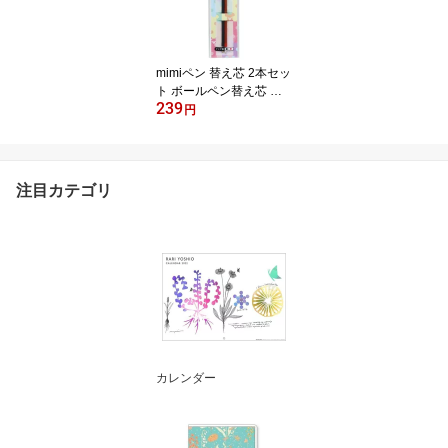
mimiペン 替え芯 2本セッ
ト ボールペン替え芯 黒
239
& 赤 サカモト 新 入学 新
円
学期 準備 事務用品 筆記
用具ステーショナリー メ
ール便可
注目カテゴリ
カレンダー