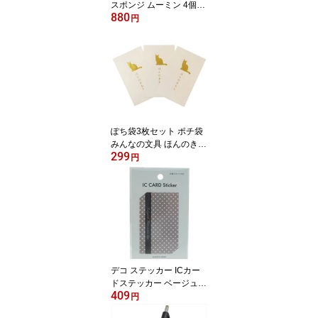
スポンジ ムーミン 4個セ
880
ット 北欧 オカトー
円
ぽち袋3枚セット ポチ袋
みんなの文具 ほんのきも
299
ち ねこ クローズピン 金
円
封 おしゃれ メール便可
デコ ステッカー ICカー
ドステッカー ベージュ S
409
&Cコーポレーション 定
円
期デコシール 通勤通学