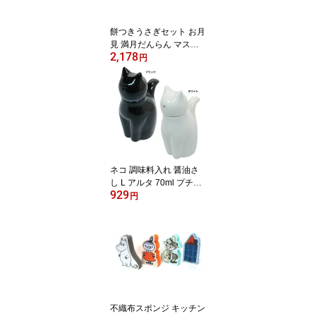
餅つきうさぎセット お月
見 満月だんらん マスコ
2,178
ット concombre デコレ
円
インテリア プレゼント
かわいい
ネコ 調味料入れ 醤油さ
し L アルタ 70ml プチギ
929
フト キッチン雑貨通販
円
不織布スポンジ キッチン