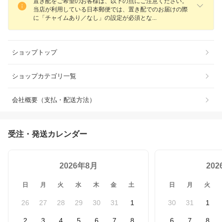
置き配をご希望のお客様は、以下の点にご注意ください。
当店が利用している日本郵便では、置き配でのお届けの際
に「チャイムあり／なし」の設定が必須と
な
ショップトップ
ショップカテゴリ一覧
会社概要（支払・配送方法）
受注・発送カレンダー
2026年8月
20
日
月
火
水
木
金
土
日
月
火
26
27
28
29
30
31
1
30
31
1
2
3
4
5
6
7
8
6
7
8