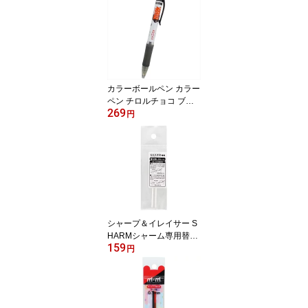
メール便可 ベルコモン
カラーボールペン カラー
ペン チロルチョコ ブラ
269
ック おやつマーケット
円
サカモト チョコの香り
文具 おもしろ 雑貨 メー
ル便可
シャープ＆イレイサー S
HARMシャーム専用替え
159
ケシゴム 消しゴム サン
円
スター文具 機能性文具
新学期準備文具 メール便
可