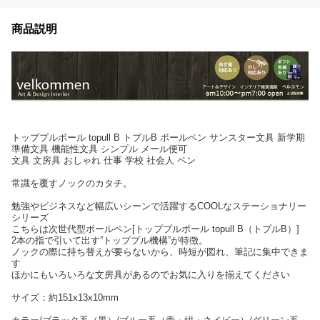
商品説明
トッププルボール topull B トプルB ボールペン サンスター文具 新学期
準備文具 機能性文具 シンプル メール便可
文具 文房具 おしゃれ 仕事 学校 社会人 ペン
常識を覆すノックのカタチ。
勉強やビジネスなど幅広いシーンで活躍するCOOLなステーショナリー
シリーズ
こちらは次世代型ボールペン[トッププルボール topull B（トプルB）]
2本の指で引いて出す”トッププル機構”が特徴。
ノックの際に持ち替えが要らないから、時短が図れ、筆記に集中できま
す
ほかにもいろいろな文房具があるのでお気に入りを揃えてください
サイズ：約151x13x10mm