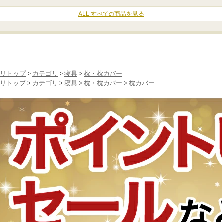
リトップ
>
カテゴリ
>
寝具
>
枕・枕カバー
リトップ
>
カテゴリ
>
寝具
>
枕・枕カバー
>
枕カバー