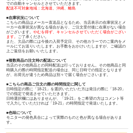
での自動キャンセルとさせていただきます。
配送不可対象地域：北海道、沖縄、離島
■在庫状況について
こちらの商品はメーカー直送品となるため、当店表示の在庫状況とメ
ーカー在庫状況が異なる場合があり、ご注文受付後に在庫がない場合
がございます。
やむを得ず、キャンセルさせていただく場合がござい
ます。
ご了承ください。
また、欠品の際には今後の入荷予定日、その他カラーでのご案内をメ
ールにてお送りいたします。お手数をおかけいたしますが、ご確認の
上ご返信をお願いいたします。
■複数商品の注文時の配送について
当店のその他商品との同時配送は行っておりません。その他商品と同
時購入の際の時間指定配送の場合は、同じ日時での指定となります
が、出荷元が違うため商品は別々で届く場合がごさいます。
■こちらの商品ご注文の際の時間指定に関して
日時指定の際に「18-21」を選択いただいた方は発注の際に「18-20」
での指定で発送させていただきます。
日時選択欄にはありませんが、「19-21」をご希望の方はコメント等
で入力していただければ「19-21」の時間指定で発送いたします。
■色味について
モニターの発色具合によって実際のものと色が異なる場合がありま
す。