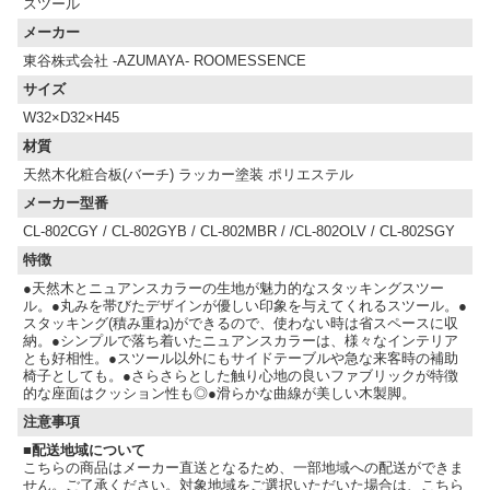
スツール
メーカー
東谷株式会社 -AZUMAYA- ROOMESSENCE
サイズ
W32×D32×H45
材質
天然木化粧合板(バーチ) ラッカー塗装 ポリエステル
メーカー型番
CL-802CGY / CL-802GYB / CL-802MBR / /CL-802OLV / CL-802SGY
特徴
●天然木とニュアンスカラーの生地が魅力的なスタッキングスツー
ル。●丸みを帯びたデザインが優しい印象を与えてくれるスツール。●
スタッキング(積み重ね)ができるので、使わない時は省スペースに収
納。●シンプルで落ち着いたニュアンスカラーは、様々なインテリア
とも好相性。●スツール以外にもサイドテーブルや急な来客時の補助
椅子としても。●さらさらとした触り心地の良いファブリックが特徴
的な座面はクッション性も◎●滑らかな曲線が美しい木製脚。
注意事項
■配送地域について
こちらの商品はメーカー直送となるため、一部地域への配送ができま
せん。ご了承ください。対象地域をご選択いただいた場合は、こちら