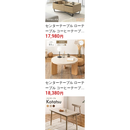
調 北欧 韓国インテリア
ヴィンテージ モダン ナ
チュラル シンプル おし
ゃれ 一人暮らし 新生活
姿勢
センターテーブル ローテ
ーブル コーヒーテーブル
17,980
リビングテーブル 幅90c
円
m Reveur 昇降式引き出
し付きセンターテーブル
奥行45cm 高さ36cm 引
き出し付き 省スペース
コンパクト スリム 天然
木 木製 スチール アイア
ン ラタン 木目調
センターテーブル ローテ
ーブル コーヒーテーブル
18,380
リビングテーブル ラウン
円
ドテーブルS L 省スペー
ス コンパクト スリム 天
然木 木製 アイアン ラタ
ン 大理石調 木目調 北欧
韓国インテリア ヴィンテ
ージ モダン ナチュラル
シンプル おしゃれ 丸