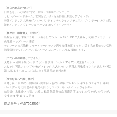
【当店の商品について】
日常をちょっと特別にする、韓国・北欧風のインテリア。
リビングやベッドルーム、玄関など、様々なお部屋に馴染むデザインです。
韓国インテリア 北欧モダン ジャパンディ ホテルライク ナチュラル ヴィンテージ カフェ風
淡色インテリア グレージュ ベージュ ホワイトインテリア
【新生活・模様替え・収納に】
新生活 引越し 部屋づくり 一人暮らし ワンルーム 1K 1LDK 二人暮らし 同棲 ファミリー 子
供部屋 キッズルーム 書斎
テレワーク 在宅勤務 リモートワーク デスク周り 整理整頓 すっきり 隠す収納 見せない収納
隙間収納 デッドスペース 省スペース コンパクト スリム 掃除しやすい
【こだわりの素材とデザイン】
天然木 木目調 木製 ウッド ラタン 籐 真鍮 ゴールド アイアン 異素材ミックス
おしゃれ 可愛い シンプル モダン シック 大人かわいい 高見え 高級感 インスタ映え SNS話
題 人気 おすすめ コスパ 組み立て簡単 即納 送料無料
【大切な方への贈り物に】
引越し祝い 新築祝い 開店祝い 開業祝い お祝い 御祝 プレゼント ギフト プチギフト 誕生日
バースデー 母の日 父の日 敬老の日 クリスマス バレンタイン ホワイトデー
結婚祝い 出産祝い 内祝い お返し 粗品 景品 贈答品 実用的 喜ばれる 20代 30代 40代 50代
女性 彼女 妻 娘 友人 同僚
商品番号：VAST2025054