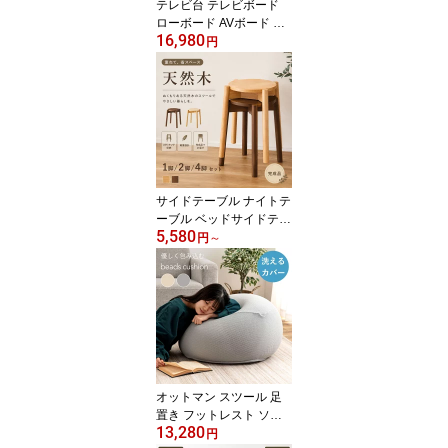
テレビ台 テレビボード
ローボード AVボード リ
16,980
ビング収納 幅100cm 本
円
棚付きキャビネット 奥行
30cm 高さ70cm 省スペ
ース コンパクト スリム
天然木 木製 アイアン ラ
タン 木目調 北欧 韓国イ
ンテリア ヴィンテージ
モダン ナチュラル
サイドテーブル ナイトテ
ーブル ベッドサイドテー
5,580
ブル ソファサイド スツ
円
～
ール 省スペース コンパ
クト スリム 天然木 木製
アイアン ラタン 木目調
北欧 韓国インテリア ヴ
ィンテージ モダン ナチ
ュラル シンプル おしゃ
れ 一人暮らし 新生活 リ
ビング
オットマン スツール 足
置き フットレスト ソフ
13,280
ァ用 ビーズクッション
円