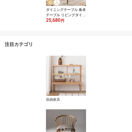
ダイニングテーブル 食卓
テーブル リビングダイニ
25,680
ング 2WAYこたつ ロータ
円
イプ 省スペース コンパ
クト スリム 天然木 木製
アイアン ラタン 木目調
北欧 韓国インテリア ヴ
注目カテゴリ
ィンテージ モダン ナチ
ュラル シンプル おしゃ
れ 一人暮らし 新生活 高
い
収納家具