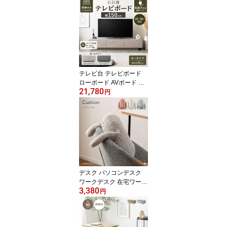
省スペース コンパクト
スリム 天然木 木製 アイ
アン ラタン 木目調 北欧
韓国インテリア ヴィンテ
ージ モダン ナチュラル
シンプル おしゃれ 一人
暮らし 新生活 リビング
テレビ台 テレビボード
ローボード AVボード リ
21,780
ビング収納 幅150cm 引
円
き出し付きテレビ台 奥行
35.7cm 高さ32cm 引き出
し付き 省スペース コン
パクト スリム 天然木 木
製 アイアン ラタン 木目
調 北欧 韓国インテリア
ヴィンテージ
デスク パソコンデスク
ワークデスク 在宅ワーク
3,380
ぶら下がりクッション イ
円
エティ 省スペース コン
パクト スリム 天然木 木
製 アイアン ラタン 木目