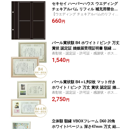
セキセイ ハーパーハウス ウエディング
チェキアルバム リフィル 補充用替台紙
【ウエディング チェキアルバムのリフィル
XP-112CH
(補充用替台紙)。】
660
円
パール賞状額 B4 ホワイト / ピンク 万丈
賞状 認定証 婚姻届受理証明書 額縁 フ
表彰状・認定証・許可証・感謝状・ポスタ
レーム 写真 飾る おしゃれ 結婚 ウェデ
ー・ウェルカムボードなどに
1,540
ィング お祝い
円
パール賞状額 B4＋L判2枚 マット付き
ホワイト / ピンク 万丈 賞状 認定証 婚姻
表彰状・認定証・許可証・感謝状・ポスタ
届受理証明書 額縁 フレーム 写真 飾る
ー・ウェルカムボードなどに
2,750
おしゃれ 結婚 ウェディング お祝い
円
立体額 額縁 VBOXフレーム D60 20角
ホワイト/ベージュ 深さ47mm 万丈 結婚