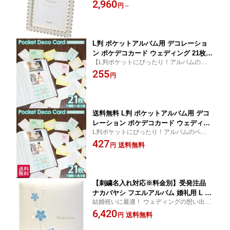
ンプルなデザインのフォトフレーム
2,960
き ウェディング 結婚 ブライダル エレ
円
～
ガント 記念 ギフト プレゼント 姫系 か
わいい
L判 ポケットアルバム用 デコレーショ
ン ポケデコカード ウェディング 21枚入
【L判ポケットにぴったり！アルバムのペー
万丈
ジを可愛く飾れます♪】
255
円
送料無料 L判 ポケットアルバム用 デコ
レーション ポケデコカード ウェディン
L判ポケットにぴったり！アルバムのページ
グ 21枚入 万丈
を可愛く飾れます♪
427
送料無料
円
【刺繍名入れ対応※料金別】受発注品
ナカバヤシ フエルアルバム 婚礼用 L 10
結婚祝いに最適！ ウェディングの想い出や
0年台紙 ブライダルシャワーシリーズ ホ
エピソードを綴って二人のメモリアルブッ
6,420
ワイト アH-LK-502
送料無料
円
クに