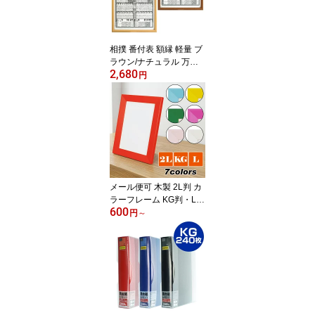
相撲 番付表 額縁 軽量 ブ
ラウン/ナチュラル 万丈
2,680
大相撲 番付 飾る フレー
円
ム 額装 壁掛け 軽い【大
型送料適用】
メール便可 木製 2L判 カ
ラーフレーム KG判・L判
600
対応マット付き 写真 ポ
円
～
ストカード フォトフレー
ム 額縁 写真立て はがき
卓上 壁掛け カラフル 推
し活 レッド ブルー イエ
ロー グリーン ピンク ホ
ワイト