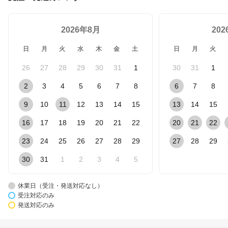
2026年8月
20
日
月
火
水
木
金
土
日
月
火
26
27
28
29
30
31
1
30
31
1
2
3
4
5
6
7
8
6
7
8
9
10
11
12
13
14
15
13
14
15
16
17
18
19
20
21
22
20
21
22
23
24
25
26
27
28
29
27
28
29
30
31
1
2
3
4
5
休業日（受注・発送対応なし）
受注対応のみ
発送対応のみ