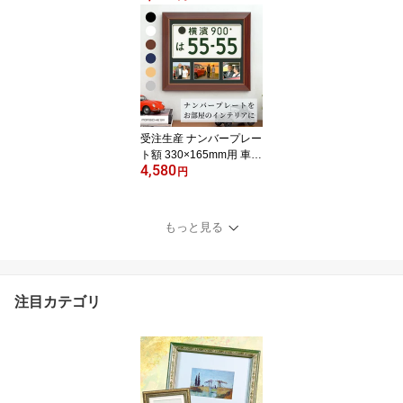
ーム 3枚 収納 飾る スタ
ンド
受注生産 ナンバープレー
ト額 330×165mm用 車
4,580
額縁 額装 フレーム ディ
円
スプレイ 飾る 普通車 軽
自動車 壁掛け 記念 写真
フォトフレーム 父の日
もっと見る
ギフト
注目カテゴリ