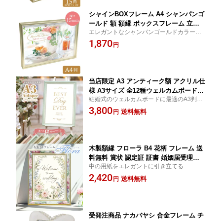
シャインBOXフレーム A4 シャンパンゴ
ールド 額 額縁 ボックスフレーム 立体
エレガントなシャンパンゴールドカラーの
額 金 ゴールド おしゃれ ウェディング
ボックス型フレーム
1,870
円
当店限定 A3 アンティーク額 アクリル仕
様 A3サイズ 全12種ウェルカムボード
結婚式のウェルカムボードに最適のA3判！
認定証 賞状 ポスター アクリル フレー
12種類から選べる厳選のアンティーク調フ
3,800
ム 額縁 アンティーク ヴィンテージ パ
送料無料
円
レーム
ール ゴールド シルバー 壁掛 結婚式 披
露宴 パーティー 写真 おしゃれ ゴージ
ャス
木製額縁 フローラ B4 花柄 フレーム 送
料無料 賞状 認定証 証書 婚姻届受理証
中の用紙をエレガントに引き立てる
明書 お祝い 記念 ウェディング ウェル
2,420
カムボード 結婚式
送料無料
円
受発注商品 ナカバヤシ 合金フレーム チ