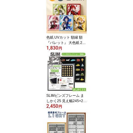
色紙 UVカット 額縁 額
『パレット』 大色紙 273
1,830
×242mm 色紙額 フレー
円
ム カラフル サイン イラ
スト ディスプレイ 推し
活 ピンク 青 黄色 緑 赤
SLIMピンズフレーム ま
しかく25 見え幅245×24
2,450
5mm 深さ9mm ゴールド/
円
ブラック 万丈 ピンズ ピ
ンバッジ 飾る ディスプ
レイ コレクション 額 額
縁 額装 記念品 フレーム