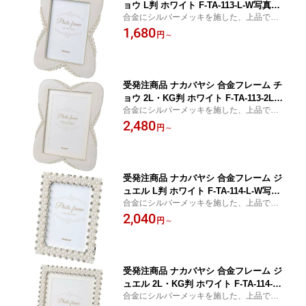
ョウ L判 ホワイト F-TA-113-L-W写真立
合金にシルバーメッキを施した、上品でシ
て 額縁 ウェディング 結婚 ブライダル
ンプルなデザインのフォトフレーム
1,680
エレガント 記念 ギフト プレゼント 姫
円
～
系 かわいい
受発注商品 ナカバヤシ 合金フレーム チ
ョウ 2L・KG判 ホワイト F-TA-113-2LK
合金にシルバーメッキを施した、上品でシ
G-W写真立て 額縁 ポストカード はがき
ンプルなデザインのフォトフレーム
2,480
ウェディング 結婚 ブライダル エレガン
円
～
ト 記念 ギフト プレゼント 姫系 かわい
い
受発注商品 ナカバヤシ 合金フレーム ジ
ュエル L判 ホワイト F-TA-114-L-W写真
合金にシルバーメッキを施した、上品でシ
立て 額縁 ウェディング 結婚 ブライダ
ンプルなデザインのフォトフレーム
2,040
ル エレガント 記念 ギフト プレゼント
円
～
姫系 かわいい
受発注商品 ナカバヤシ 合金フレーム ジ
ュエル 2L・KG判 ホワイト F-TA-114-2L
合金にシルバーメッキを施した、上品でシ
KG-W写真立て 額縁 ポストカード はが