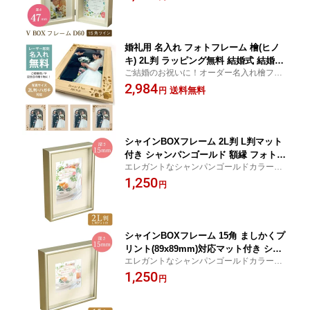
婚礼用 名入れ フォトフレーム 檜(ヒノ
キ) 2L判 ラッピング無料 結婚式 結婚祝
ご結婚のお祝いに！オーダー名入れ檜フレ
い ウェディング アニバーサリー 記念品
ーム
2,984
ギフト プレゼント 木製 写真立て 額縁
送料無料
円
文字入れ オリジナル オーダーメイド 彫
刻 送料無料
シャインBOXフレーム 2L判 L判マット
付き シャンパンゴールド 額縁 フォトフ
エレガントなシャンパンゴールドカラーの
レーム ボックスフレーム 立体額 金 ゴ
ボックス型フレーム
1,250
ールド おしゃれ
円
シャインBOXフレーム 15角 ましかくプ
リント(89x89mm)対応マット付き シャ
エレガントなシャンパンゴールドカラーの
ンパンゴールド 額縁 フォトフレーム 正
ボックス型フレーム
1,250
方形 スクエア 15cm ボックスフレーム
円
立体額 金 ゴールド おしゃれ