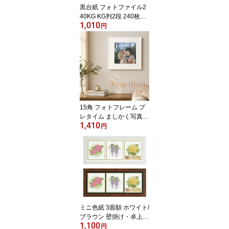
黒台紙 フォトファイル2
40KG KG判2段 240枚収
1,010
納 レッド/ブルー/ブラッ
円
ク アルバム 写真 ハガキ
整理 収納
15角 フォトフレーム プ
レタイム ましかく写真対
1,410
応マット付き ホワイト
円
壁掛け/卓上兼用 万丈 額
縁 写真立て 木製 89判 ま
しかくプリント 真四角
正方形 スクエア
ミニ色紙 3面額 ホワイト/
ブラウン 壁掛け・卓上兼
1,100
用 万丈 寸松庵 額縁 フレ
円