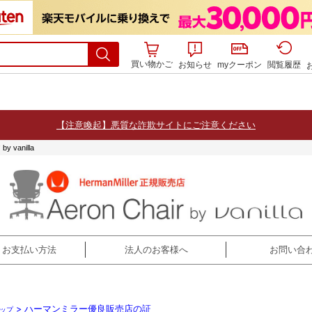
買い物かご
お知らせ
myクーポン
閲覧履歴
【注意喚起】悪質な詐欺サイトにご注意ください
anilla
・お支払い方法
法人のお客様へ
お問い合
> ハーマンミラー優良販売店の証
ップ