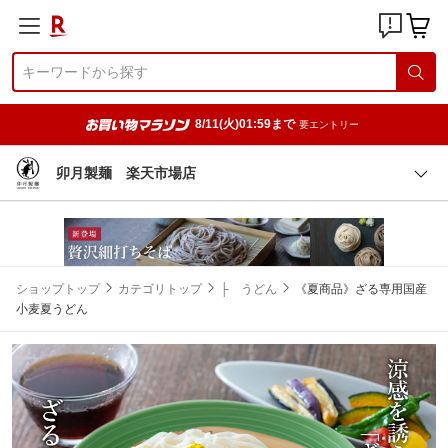
8/11(火)01:59まで
要エントリー
卯月製麺 楽天市場店
ショップトップ
カテゴリトップ
├ うどん
《夏商品》ざる専用国産
小麦夏うどん