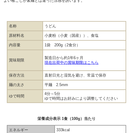
よい喉ごしが素麺とは違った涼感を誘います。
名称
うどん
原材料名
小麦粉（小麦（国産））、食塩
内容量
1袋 200g（2食分）
製造日から約1年6ヶ月
賞味期限
現在出荷中の賞味期限はこちら
保存方法
直射日光と湿気を避け、常温で保存
麺の太さ
平麺 2.5mm
4分～5分
ゆで時間
ゆで時間はお好みにより調整してください
栄養成分表示 1食（100g）当たり
エネルギー
333kcal