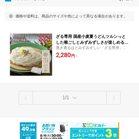
価格や送料は、商品のサイズや色によって異なる場合があります。
ざる専用 国産小麦夏うどんツルンっと
した喉ごしとみずみずしさが楽しめる夏
透き通るほどみずみずしい「ざる専用」う
のうどん山形 寒河江 卯月製麺 乾麺 卯
どん！
2,280
月のギフト 父の日 敬老の日 母の日 御
円
～
中元 御歳暮 御礼 内祝 還暦祝 米寿祝 退
職祝 誕生日 引越挨拶 心ばかり
1/1