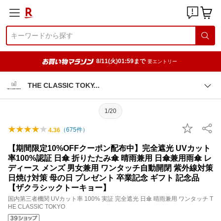
8/11(火)01:59まで
要エントリー
THE CLASSIC TOK
Y
1/20
（
675
件）
4.36
【期間限定10%OFFクーポン配布中】完全遮光 UVカット
率100%認証 日傘 折りたたみ傘 晴雨兼用 日傘兼用雨傘 レ
ディース メンズ 男女兼用 ワンタッチ自動開閉 紫外線対策
日焼け対策 母の日 プレゼント 卒業記念 ギフト 記念品
【ザクラシックトーキョー】
国内第三者機関 UVカット率 100% 実証 完全遮光 日傘 晴雨兼用 ワンタッチ T
HE CLASSIC TOKYO