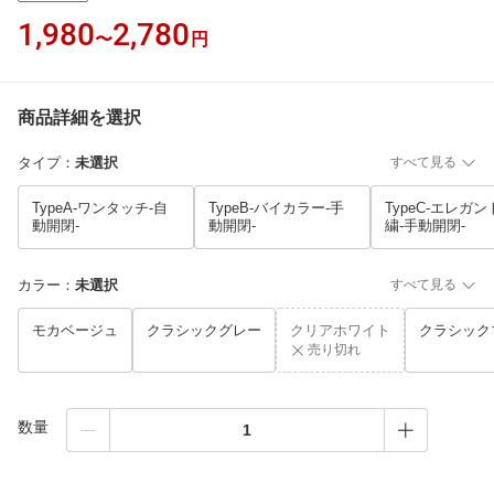
1,980
2,780
〜
円
商品詳細を選択
タイプ
：
未選択
すべて見る
TypeA-ワンタッチ-自
TypeB-バイカラー-手
TypeC-エレガ
動開閉-
動開閉-
繍-手動開閉-
カラー
：
未選択
すべて見る
モカベージュ
クラシックグレー
クリアホワイト
クラシック
売り切れ
数量