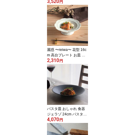
3,520
級感 イタリアン フレン
円
チ かっこいい エレガン
ト フォルム かっこいい
食べやすい クリスマス
麗惑 〜reiwa〜 花型 16c
m 高台プレート お皿 お
2,310
しゃれ 食器 高台 プレー
円
ト 花 フラワー 白 ホワイ
ト 生成 ベージュ アイボ
リー ナチュラル 洋食 デ
ィナー レストラン 丸 ス
イーツ 日本製 クリスマ
ス
パスタ皿 おしゃれ 食器
ジェラゾ 24cm パスタプ
4,070
レート 皿 シルバー 黒い
円
食器 日本製 カフェ オシ
ャレ レストラン 食洗機