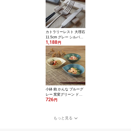
対応 電子レンジ対応 キ
ッチン用品 食器 業務用
ディナー おうちカフェ
クリスマス
カトラリーレスト 大理石
11.5cm グレー シルバー
1,188
ブラウン ベージュ ホワ
円
イト グリーン 高級感 箸
置き おしゃれ オシャレ
キッチン用品 食器 天然
素材 灰色 銀色 茶色 白 緑
石 大理石 洋食器 自然 業
務用 クリスマス
小鉢 鉋 かんな ブルーグ
レー 窯変グリーン ドル
726
チェイエロー おしゃれ
円
食器 こばち ボウル 葉っ
ぱ かわいい 和風 和食器
カジュアル
もっと見る