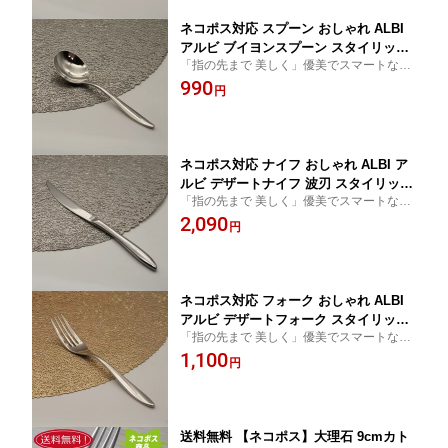
ネコポス対応 スプーン おしゃれ ALBI
アルビ ブイヨンスプーン スタイリッシ
「指の先まで 美しく」優美でスマートなブ
ュ 銀 シルバー 持ちやすい 18-8 ステン
イヨンスプーン
990
レス レストラン オシャレ 食洗機対応
円
食器 カトラリー かっこいい 日本製
ネコポス対応 ナイフ おしゃれ ALBI ア
ルビ デザートナイフ 波刃 スタイリッシ
「指の先まで 美しく」優美でスマートなナ
ュ 銀 シルバー 持ちやすい 18-8 ステン
イフ
2,090
レス レストラン オシャレ 食洗機対応
円
食器 カトラリー かっこいい 日本製
ネコポス対応 フォーク おしゃれ ALBI
アルビ デザートフォーク スタイリッシ
「指の先まで 美しく」優美でスマートなフ
ュ 銀 シルバー 持ちやすい 18-8 ステン
ォーク
1,100
レス レストラン オシャレ 食洗機対応
円
食器 カトラリー かっこいい 日本製
送料無料 【ネコポス】大理石 9cmカト