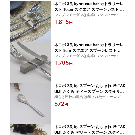
ネコポス対応 square bar カトラリーレ
スト 10cm スクエア スプーンレスト ナ
シンプルでモダンな食卓に♪シルバーの角形
イフレスト フォークレスト シンプル ス
カトラリーレスト大
1,815
タイリッシュ 銀 シルバー 18-8 ステンレ
円
ス レストラン オシャレ かっこいい 日
本製
ネコポス対応 square bar カトラリーレ
スト 8cm スクエア スプーンレスト ナ
シンプルでモダンな食卓に♪シルバーの角形
イフレスト フォークレスト シンプル ス
カトラリーレスト小
1,705
タイリッシュ 銀 シルバー 18-8 ステンレ
円
ス レストラン オシャレ かっこいい 日
本製 クリスマス
ネコポス対応 スプーン おしゃれ 匠 TAK
UMI たくみ ティースプーン スタイリッ
和心と匠技の融合 洗練されたティースプー
シュ 銀 シルバー 槌目模様 槌目 つちめ
ン
572
持ちやすい 18-8 ステンレス レストラン
円
オシャレ 食洗機対応 食器 カトラリー
かっこいい 日本製
ネコポス対応 スプーン おしゃれ 匠 TAK
UMI たくみ デザートスプーン スタイリ