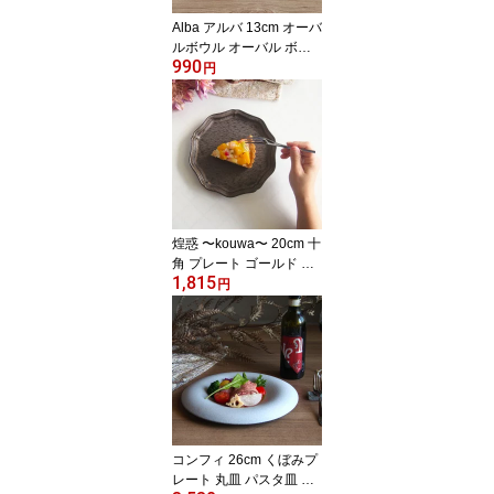
Alba アルバ 13cm オーバ
ルボウル オーバル ボウ
990
ル 鉢 小鉢 深鉢 ホワイト
円
白 高級感 おしゃれ かっ
こいい エレガント 輝く
カフェ レストラン 食洗
機対応 キッチン用品 食
器 業務用 クリスマス
煌惑 〜kouwa〜 20cm 十
角 プレート ゴールド ブ
1,815
ロンズ キラキラ プレー
円
ト 皿 食器 業務用 インス
タ映え レストラン イタ
リアン フレンチ パン ケ
ーキ皿 日本製 クリスマ
ス
コンフィ 26cm くぼみプ
レート 丸皿 パスタ皿 高