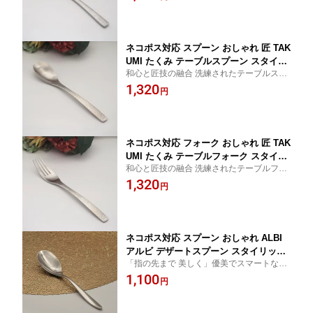
ラン オシャレ 食洗機対応 食器 カトラ
リー かっこいい 日本製
ネコポス対応 スプーン おしゃれ 匠 TAK
UMI たくみ テーブルスプーン スタイリ
和心と匠技の融合 洗練されたテーブルスプ
ッシュ 銀 シルバー 槌目模様 槌目 つち
ーン
1,320
め 持ちやすい 18-8 ステンレス レストラ
円
ン オシャレ 食洗機対応 食器 カトラリ
ー かっこいい 日本製
ネコポス対応 フォーク おしゃれ 匠 TAK
UMI たくみ テーブルフォーク スタイリ
和心と匠技の融合 洗練されたテーブルフォ
ッシュ 銀 シルバー 槌目模様 槌目 つち
ーク
1,320
め 持ちやすい 18-8 ステンレス レストラ
円
ン オシャレ 食洗機対応 食器 カトラリ
ー かっこいい 日本製
ネコポス対応 スプーン おしゃれ ALBI
アルビ デザートスプーン スタイリッシ
「指の先まで 美しく」優美でスマートなス
ュ 銀 シルバー 持ちやすい 18-8 ステン
プーン
1,100
レス レストラン オシャレ 食洗機対応
円
食器 カトラリー かっこいい 日本製