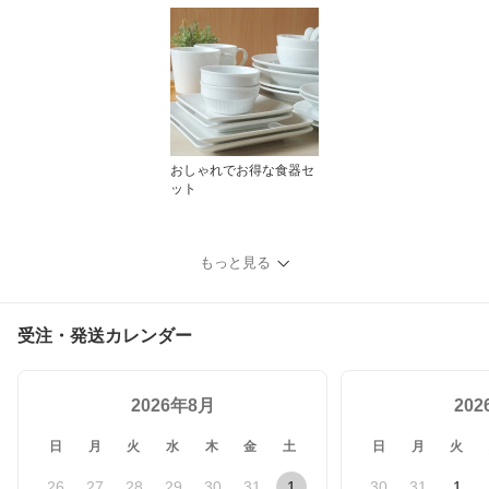
おしゃれでお得な食器セ
ット
もっと見る
受注・発送カレンダー
2026年8月
20
日
月
火
水
木
金
土
日
月
火
26
27
28
29
30
31
1
30
31
1