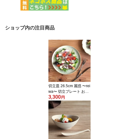
ショップ内の注目商品
切立皿 26.5cm 麗惑 〜rei
wa〜 切立プレート お皿
3,300
おしゃれ 食器 白 ホワイ
円
ト 生成 ベージュ アイボ
リー ナチュラル 洋食 和
食 ディナー レストラン
丸 ディナー皿 前菜皿 デ
ィナープレート 日本製
クリスマス