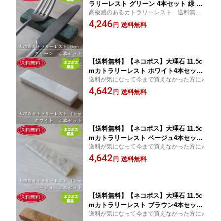
ラリーレスト グリーン 4本セット 緑 箸
高級感のあるカトラリーレスト 送料無料
置き 箸置き 高級感 レストラン おしゃ
でお得です！
4,246
れ オシャレ ペア キッチン用品 食器 天
送料無料
円
然素材 石 大理石 洋食器 自然 クリスマ
ス
【送料無料】【ネコポス】大理石 11.5c
mカトラリーレスト ホワイト4本セット
送料が気になって今まで買えなかった方に♪
業務用 箸置き おしゃれ オシャレ ペア
4,642
キッチン用品 食器 天然素材 石 大理石
送料無料
円
洋食器 自然
【送料無料】【ネコポス】大理石 11.5c
mカトラリーレスト ベージュ4本セット
送料が気になって今まで買えなかった方に♪
業務用 箸置き おしゃれ オシャレ ペア
4,642
キッチン用品 食器 天然素材 石 大理石
送料無料
円
洋食器 自然
【送料無料】【ネコポス】大理石 11.5c
mカトラリーレスト ブラウン4本セット
送料が気になって今まで買えなかった方に♪
業務用 箸置き おしゃれ オシャレ ペア