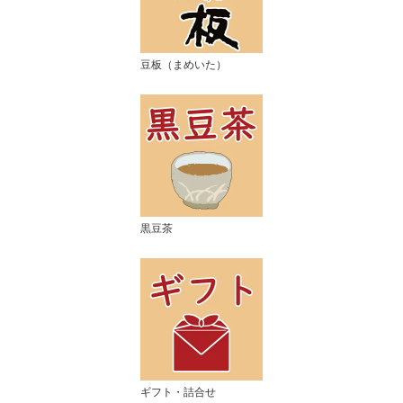
豆板（まめいた）
黒豆茶
ギフト・詰合せ