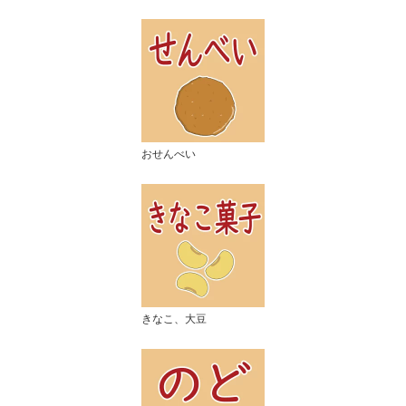
おせんべい
きなこ、大豆