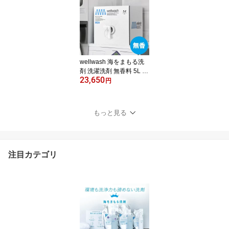
い 液体洗剤 おしゃれ着
洗い 中性洗剤 柔軟剤不
要 エコ洗剤 部屋干し 赤
ちゃん用 ベビー用 環境
に優しい 日本製]
wellwash 海をまもる洗
剤 洗濯洗剤 無香料 5L 無
23,650
香 [お肌に優しい 液体洗
円
剤 大容量 おしゃれ着洗
い 中性洗剤 柔軟剤不要
エコ洗剤 お徳用 部屋干
もっと見る
し 赤ちゃん用 ベビー用
デリケート用 環境に優し
い 化学物質過敏症 日本
製]
注目カテゴリ