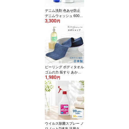
菌の繁殖抑制 無蛍光
デニム洗剤 色あせ防止
デニムウォッシュ 600ml
3,300
+空ポンプボトルセット k
円
ireimore デニム用洗剤 ジ
ーンズ ジーンズ用 洗剤
黒い服 ブラックデニム
ユニフォーム 制服 古着
色褪せ防止 洗濯洗剤 洗
濯用洗剤 消臭 色止め 濃
色衣料用 雑菌抑制 無蛍
光 ノンシリコン
ピーリング ボディタオル
ゴムの力 垢すり あかす
1,980
りタオル 送料無料 綿 あ
円
かすりタオル グッズ 角
質取り 背中 お風呂 体洗
う タオル コットン 日本
製 固め ロング 石鹸のい
らない 介護 Kireimore ダ
ークブルー ナチハマ エ
ポクリン 【メール便発
送】
ウイルス除菌スプレー ノ
ロノットD速攻 汎用タイ