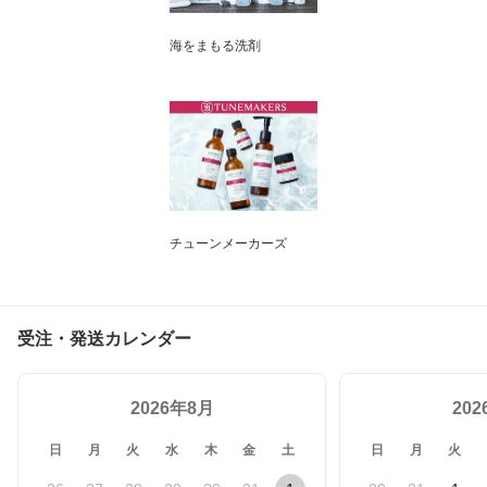
海をまもる洗剤
チューンメーカーズ
受注・発送カレンダー
2026年8月
20
日
月
火
水
木
金
土
日
月
火