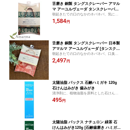
舌磨き 銅製 タングスクレーパー アマル
マ アーユルヴェーダ タンスクレーパー
朝起きたての口のなかのネバネバ、気にな
デンタルケア 口臭予防 舌の清掃 舌ブラ
る舌苔をスッキリ取り除きます。 『メール
1,584
シ 舌磨き 舌クリーナー オーラルケア
円
便対応』
口腔ケア 舌苔取り ミシュラ・キョウコ
舌磨き 銅製 タングスクレーパー 日本製
アマルマ アーユルヴェーダ [タンスクレ
朝起きたての口のなかのネバネバ、口臭の
ーパー 舌 クリーナー 口臭予防 舌の清
原因となる舌苔をスッキリ取り除きます。
2,497
掃 舌ブラシ 舌磨き 舌クリーナー オー
円
日本の職人さんの技術を駆使した一品で
ラルケア 口腔ケア 舌苔取り ミシュラ・
す！
キョウコ] 『メール便可』
太陽油脂 パックス 石鹸ハミガキ 120g
石けんはみがき 歯みがき
清浄剤に、植物油脂を原料とした石けんを
使用。
495
円
太陽油脂 パックス ナチュロン 緑茶 石
けんはみがき120g [石鹸歯磨き ハミガキ