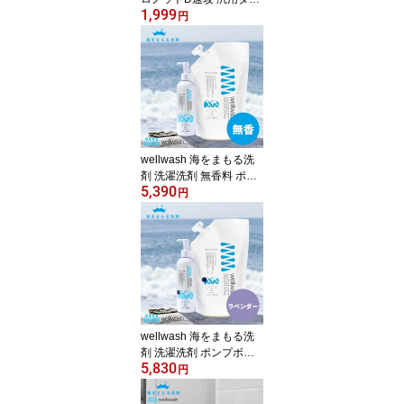
1,999
プ 500ml スプレータイプ
円
[ウイルス予防 除菌スプ
レー 消毒液 予防 浴室の
カビ予防 ノンアルコール
塩素不使用]
wellwash 海をまもる洗
剤 洗濯洗剤 無香料 ポン
5,390
プボトル 300ml + 詰替え
円
600ml セット 海を守る洗
剤 [無香 お肌に優しい 液
体洗剤 おしゃれ着洗い
中性洗剤 柔軟剤不要 エ
コ洗剤 部屋干し 赤ちゃ
ん用 ベビー用 環境に優
しい 化学物質過敏症 日
本製]
wellwash 海をまもる洗
剤 洗濯洗剤 ポンプボト
5,830
ル ラベンダー 300ml +
円
詰替え 600ml セット 海
を守る洗剤 [お肌に優し