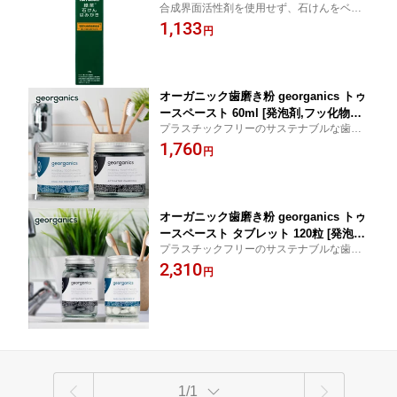
合成界面活性剤を使用せず、石けんをベー
歯みがき]
スにしたハミガキです。
1,133
円
オーガニック歯磨き粉 georganics トゥ
ースペースト 60ml [発泡剤,フッ化物不
プラスチックフリーのサステナブルな歯磨
使用]
き用ペースト
1,760
円
オーガニック歯磨き粉 georganics トゥ
ースペースト タブレット 120粒 [発泡剤,
プラスチックフリーのサステナブルな歯磨
フッ化物不使用]
きタブレット
2,310
円
1/1