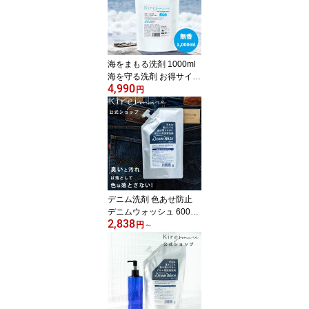
海をまもる洗剤 1000ml
海を守る洗剤 お得サイズ
4,990
洗濯洗剤 無香料 液体 中
円
性 詰め替え 柔軟剤不要
Kireimore wellwash [ 敏
感肌 赤ちゃん ベビー デ
リケート 部屋干し エコ
洗剤 日本製 ]
デニム洗剤 色あせ防止
デニムウォッシュ 600ml
2,838
Kireimore デニム用洗剤
円
～
ジーンズ ジーンズ用 黒
い服 色移り防止 洗剤 ブ
ラックデニム ユニフォー
ム 制服 古着 色褪せ防止
洗濯洗剤 洗濯用洗剤 消
臭 色止め 濃色衣料用 雑