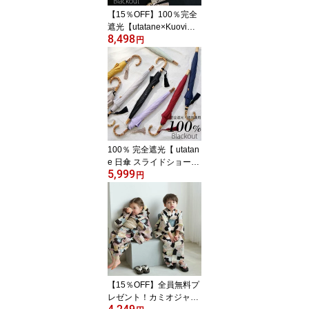
ンズ 子供 ユニセックス]2
【15％OFF】100％完全
026新作
遮光【utatane×Kuovi日
8,498
傘 折りたたみ トップレ
円
ス 2段 55cm｜オーチャ
ードバンブー タッセル
付】遮光率100％ UVカ
ット99.9%以上 遮熱 涼
しい 晴雨兼用 1級遮光 撥
水 軽量｜たたみやすい｜
大判｜竹製 高見え 北欧
フィンランド クオヴィ
100％ 完全遮光【 utatan
[レディース]
e 日傘 スライドショート
5,999
47cm | 無地 バンブー タ
円
ッセル付 】遮光率100％
UVカット99.9%以上 遮
熱 涼しい 晴雨兼用 1級遮
光 撥水 軽量 | 長傘 | 持ち
やすい たたみやすい 竹
製 高見え レディース メ
ンズ 子供 ユニセックス 2
026再入荷
【15％OFF】全員無料プ
レゼント！カミオジャパ