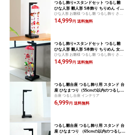
つるし飾り+スタンドセット つるし雛
ひな人形 雛人形 5本飾り ちりめん イン
ひな人形 お雛様 つるし雛 つるし飾り さげ
テリア つるし飾り さげもん 人形 女の
もん 京都のつるし飾り
14,999
子 吊るし飾り 雛 台座セット うさぎ ふ
送料無料
円
くろう 扇 さくら 亀 誕生日 雛祭り 桃の
節句 子供の日 新春 お正月 お祝い 出産
祝い ギフト ひな人形
つるし飾り+スタンドセット つるし雛
ひな人形 雛人形 5本飾り ちりめん 女の
ひな人形 お雛様 つるし雛 つるし飾り さげ
子 吊るし飾り 雛 台座セット うさぎ だ
もん 京都のつるし飾り
14,999
るま 獅子舞 小槌 桜 誕生日 雛祭り 桃の
送料無料
円
節句 子供の日 新春 お正月 お祝い 出産
祝い ギフト ひな人形
つるし雛台座 つるし飾り用 スタンド 台
座 ひなまつり（55cmの以内のつるし飾
台座 つるし台座 インテリア
りまで対応） 無地 黒系 ブラック 吊る
6,999
し台座 つるし飾り台座 55cm 七五三 誕
送料無料
円
生日 雛祭り 桃の節句 子供の日 新春 お
正月 お祝い プレゼント インテリア ひ
な人形
つるし雛台座 つるし飾り用 スタンド 台
座 ひなまつり （65cmの以内のつるし飾