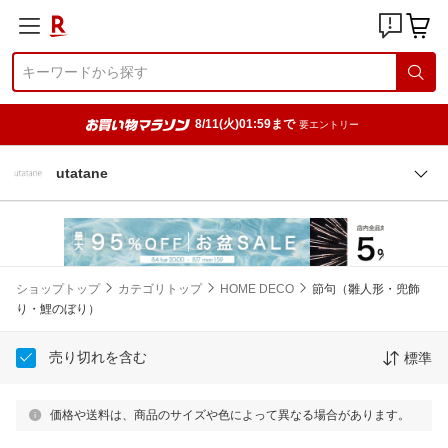
8/11(火)01:59まで
要エントリー
utatane
ショップトップ
カテゴリトップ
HOME DECO
節句（雛人形・兜飾
り・鯉のぼり）
売り切れを含む
標準
価格や送料は、商品のサイズや色によって異なる場合があります。