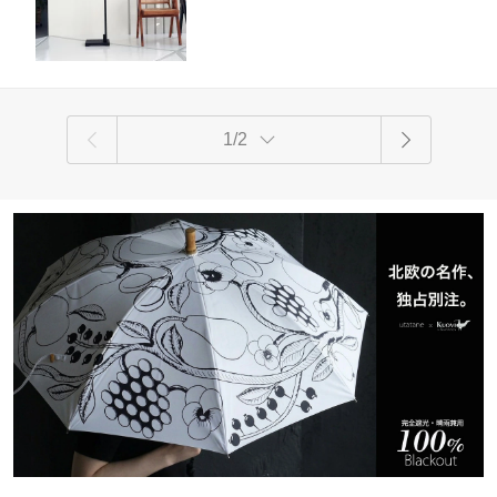
0cm 七五三 誕生日 雛祭り 桃の節句 子
供の日 新春 お正月 お祝い プレゼント
インテリア ひな人形
1/2