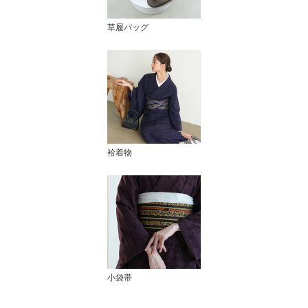
草履バッグ
袷着物
小袋帯