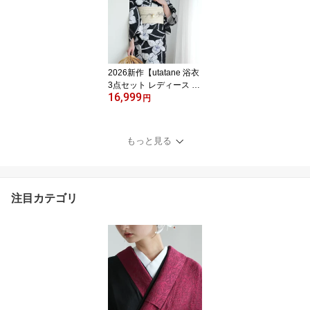
ーサイズ）】国産生地・
国内染色｜希少図案を現
代に復刻｜浴衣・帯・下
駄付き
2026新作【utatane 浴衣
3点セット レディース 高
16,999
級変わり織｜紺地にろう
円
けつ寄せの古典花 薄涼
（フリーサイズ）】国産
生地・国内染色｜希少図
もっと見る
案を現代に復刻｜浴衣・
帯・下駄付き
注目カテゴリ