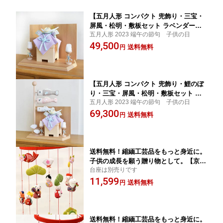
【五月人形 コンパクト 兜飾り・三宝・
屏風・松明・敷板セット ラベンダー＆
五月人形 2023 端午の節句 子供の日
レモンイエローリバーシブル】兜 モダ
49,500
ン 5月人形 兜飾り こどもの日 インテリ
送料無料
円
ア 男の子 初節句 日本製 京都で手作り
ギフト 出産祝い
【五月人形 コンパクト 兜飾り・鯉のぼ
り・三宝・屏風・松明・敷板セット ラ
五月人形 2023 端午の節句 子供の日
ベンダー＆レモンイエローリバーシブ
69,300
ル】兜 モダン 5月人形 兜飾り こどもの
送料無料
円
日 インテリア 男の子 初節句 日本製 京
都で手作り ギフト 出産祝い くすみカラ
ー
送料無料！縮緬工芸品をもっと身近に。
子供の成長を願う贈り物として。【京都
台座は別売りです
のつるし飾り ちりめん 七福神 7本飾
11,599
り】つるし雛 誕生日 雛祭り 子供の日
送料無料
円
七五三 新春 お正月 プレゼント ギフト
台座は別売りです
送料無料！縮緬工芸品をもっと身近に。