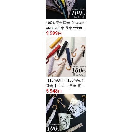
100％完全遮光【utatane
×Kuovi日傘 長傘 55cm｜
9,999
オーチャード×シャンブ
円
レーバンブー タッセル
付】遮光率100％ UVカ
ット99.9%以上 遮熱 涼
しい 晴雨兼用 1級遮光 撥
水 軽量｜大判｜長傘｜竹
製 高見え 北欧 フィンラ
ンド ギフト クオヴィ[レ
ディース]2026新作
【15％OFF】100％完全
遮光【utatane 日傘 折り
5,948
たたみ トップレス 2段 5
円
5cm｜形態安定 無地 バ
ンブー タッセル付】遮光
率100％ UVカット99.9%
以上 遮熱 涼しい 晴雨兼
用 1級遮光 撥水 軽量｜た
たみやすい｜大判｜竹製
｜高見え [レディース メ