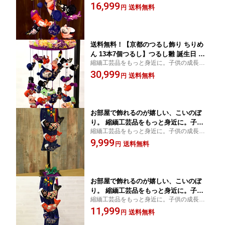
願う贈り物として。こどもの日/子供の日
16,999
ちまき かしわもち 柏餅 チマキ 鯉の滝
送料無料
円
登り 竜 龍 ドラゴン 子供の日 七五三 新
春 お正月 お祝い インテリア プレゼン
ト ギフト 台座は別売り
送料無料！【京都のつるし飾り ちりめ
ん 13本7個つるし】つるし雛 誕生日 端
縮緬工芸品をもっと身近に。子供の成長を
午の節句 鯉のぼり こいのぼり かぶと
願う贈り物として。こどもの日/子供の日
30,999
兜 ちまき かしわもち 柏餅 チマキ 鯉の
送料無料
円
滝登り 竜 龍 ドラゴン 子供の日 七五三
新春 お正月 お祝い インテリア プレゼ
ント ギフト 台座は別売り
お部屋で飾れるのが嬉しい、こいのぼ
り。 縮緬工芸品をもっと身近に。子供
縮緬工芸品をもっと身近に。子供の成長を
の成長を願う贈り物として。【京都のつ
願う贈り物として。こどもの日/子供の日
9,999
るし飾り ちりめん 鯉の滝のぼり
送料無料
円
（小）】つるし掛け,五月人形,兜,兜飾
り,鯉のぼり,こいのぼり,室内用,五月人
形 台座は別売りです
お部屋で飾れるのが嬉しい、こいのぼ
り。 縮緬工芸品をもっと身近に。子供
縮緬工芸品をもっと身近に。子供の成長を
の成長を願う贈り物として。【京都のつ
願う贈り物として。こどもの日/子供の日
11,999
るし飾り ちりめん 鯉の滝のぼり
送料無料
円
（中）】つるし掛け,五月人形,兜,兜飾