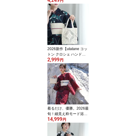
4,249
ン「おはじきシール」ノ
円
ベルティ対象！2026新作
【ひよこ商店 男女兼用
子供ワンピース浴衣 2点
セット｜90cm 100cm 11
0cm 120cm 130cm】変
わり織 綿100％｜キッズ
2才〜10才 女の子 男の子
｜浴衣・帯（全員プレゼ
2026新作【utatane コッ
ント対象商品）
トン クロシェ ハンドバ
2,999
ッグ エクリュ】トートバ
円
ッグ｜レース｜生成｜綿
100％
着るだけ、優勝。2026最
旬！細見え粋モード浴衣
14,999
2026再入荷【utatane 浴
円
衣 3点セット レディース
高級変わり織｜ガーネッ
トに牡丹の絞り柄（フリ