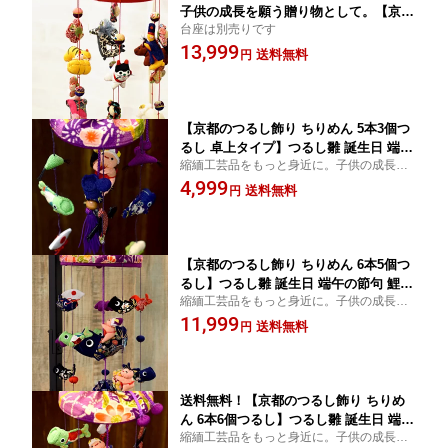
子供の成長を願う贈り物として。【京都
台座は別売りです
のつるし飾り ちりめん 干支 6本飾り】
13,999
つるし雛 誕生日 雛祭り 子供の日 七五
送料無料
円
三 新春 お正月 お祝い プレゼント ギフ
ト 台座は別売りです
【京都のつるし飾り ちりめん 5本3個つ
るし 卓上タイプ】つるし雛 誕生日 端午
縮緬工芸品をもっと身近に。子供の成長を
の節句 鯉のぼり こいのぼり かぶと 兜
願う贈り物として。こどもの日/子供の日
4,999
ちまき かしわもち 柏餅 チマキ 鯉の滝
送料無料
円
登り 竜 龍 ドラゴン 子供の日 七五三 新
春 お正月 お祝い インテリア プレゼン
ト ギフト 台座は別売り
【京都のつるし飾り ちりめん 6本5個つ
るし】つるし雛 誕生日 端午の節句 鯉の
縮緬工芸品をもっと身近に。子供の成長を
ぼり こいのぼり かぶと 兜 ちまき かし
願う贈り物として。こどもの日/子供の日
11,999
わもち 柏餅 チマキ 鯉の滝登り 竜 龍 ド
送料無料
円
ラゴン 子供の日 七五三 新春 お正月 お
祝い 和雑貨 インテリア プレゼント ギ
フト 台座は別売りです
送料無料！【京都のつるし飾り ちりめ
ん 6本6個つるし】つるし雛 誕生日 端午
縮緬工芸品をもっと身近に。子供の成長を
の節句 鯉のぼり こいのぼり かぶと 兜