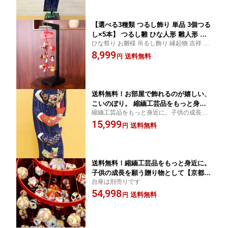
り,鯉のぼり,こいのぼり,室内用,五月人
形 台座は別売りです
【選べる3種類 つるし飾り 単品 3個つる
し×5本】 つるし雛 ひな人形 雛人形 ち
ひな祭り お雛様 吊るし飾り 縁起物 吉祥 鶴
りめん インテリア つるし飾り さげもん
ふくろう 和雑貨 プレゼント
8,999
人形 女の子 吊るし飾り 誕生日 雛祭り
送料無料
円
桃の節句 子供の日 新春 お正月 お祝い
出産祝い ギフト ひな人形
送料無料！お部屋で飾れるのが嬉しい、
こいのぼり。 縮緬工芸品をもっと身近
縮緬工芸品をもっと身近に。子供の成長を
に。子供の成長を願う贈り物として。
願う贈り物として。こどもの日/子供の日
15,999
【京都のつるし飾り ちりめん 鯉の滝の
送料無料
円
ぼり（大）】つるし掛け,五月人形,兜,兜
飾り,鯉のぼり,こいのぼり,室内用,五月
人形 台座は別売りです
送料無料！縮緬工芸品をもっと身近に。
子供の成長を願う贈り物として【京都の
台座は別売りです
つるし飾り ちりめん 鞠 2段17本】つる
54,998
し雛 誕生日 ひなまつり 雛祭 雛まつり
送料無料
円
お雛様 おひなさま ひな人形 雛人形 桃
の節句 子供の日 七五三 新春 お正月 プ
レゼント ギフト 台座別売り