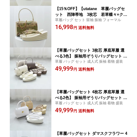
【15％OFF】【utatane 草履バッグセ
ット 西陣帯地 3枚芯 若草蝶々×クリ
草履バッグ セット 留袖 振袖 フォーマル
ーム】留袖 礼装 訪問着 振袖 フォーマ
16,998
ル用 着物 和装 レディース 結婚式 成人
送料無料
円
式 入学式 卒業式 上品 高級 三枚芯 3枚
芯でスタイルアップ
【草履バッグセット 3枚芯 厚底草履 選
べる3色】 振袖用ぞうりバッグセット 鍵
草履 バッグ セット 成人式 振袖 着物 盛装
付き 成人式 卒業式 はかま 袴 着物 和装
49,999
記念撮影 ホワイト ベージュ ブラウン
送料無料
円
ニュアンスカラー ジャガード レトロ モ
ダン 厚底でスタイルアップ
【草履バッグセット 4枚芯 厚底草履 選
べる2色】 振袖用ぞうりバッグセット 成
草履 バッグ セット 成人式 振袖 着物 盛装
人式 卒業式 はかま 袴 着物 和装 記念撮
49,999
影 ホワイト ベージュ レトロ モダン ベ
送料無料
円
ロア 厚底でスタイルアップ
【草履バッグセット ダマスクフラワー 4