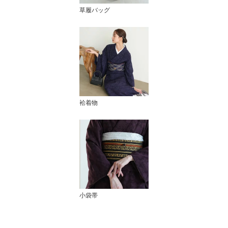
草履バッグ
袷着物
小袋帯