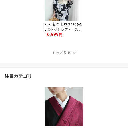
国内染色｜希少図案を現
代に復刻｜浴衣・帯・下
駄付き
2026新作【utatane 浴衣
3点セット レディース 高
16,999
級変わり織｜紺地にろう
円
けつ寄せの古典花 薄涼
（フリーサイズ）】国産
生地・国内染色｜希少図
もっと見る
案を現代に復刻｜浴衣・
帯・下駄付き
注目カテゴリ