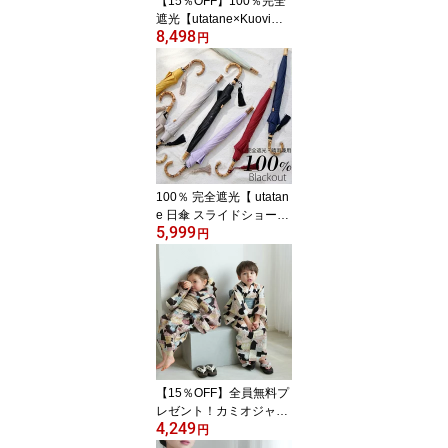
【15％OFF】100％完全
026新作
遮光【utatane×Kuovi日
8,498
傘 折りたたみ トップレ
円
ス 2段 55cm｜オーチャ
ードバンブー タッセル
付】遮光率100％ UVカ
ット99.9%以上 遮熱 涼
しい 晴雨兼用 1級遮光 撥
水 軽量｜たたみやすい｜
大判｜竹製 高見え 北欧
フィンランド クオヴィ
100％ 完全遮光【 utatan
[レディース]
e 日傘 スライドショート
5,999
47cm | 無地 バンブー タ
円
ッセル付 】遮光率100％
UVカット99.9%以上 遮
熱 涼しい 晴雨兼用 1級遮
光 撥水 軽量 | 長傘 | 持ち
やすい たたみやすい 竹
製 高見え レディース メ
ンズ 子供 ユニセックス 2
026再入荷
【15％OFF】全員無料プ
レゼント！カミオジャパ
4,249
ン「おはじきシール」ノ
円
ベルティ対象！2026新作