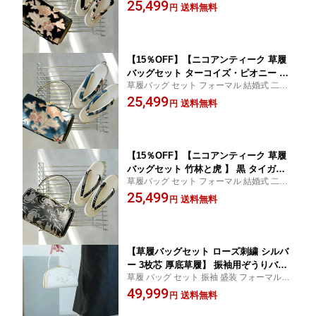
会 結納 パーティー
25,499
和装バッグ 痛くない ヒール フリーサイ
送料無料
円
ズ（約23.0-24.5cm） 着物 和装 礼装 式
典 レディース ママ振袖 成人式 振袖
【15％OFF】【ニコアンティーク 草履
バッグセット ターコイズ・ピオニー 】
草履バッグ セット フォーマル 結婚式 二次
青 パイル織物 ベルベット 高級生地 草
会 結納 パーティー
25,499
履 和装バッグ 痛くない ヒール フリー
送料無料
円
サイズ（約23.0-24.5cm） 着物 和装 礼
装 式典 レディース ママ振袖 成人式 振
袖
【15％OFF】【ニコアンティーク 草履
バッグセット 竹林と虎 】 黒 タイガー
草履バッグ セット フォーマル 結婚式 二次
高級生地 草履 和装バッグ 痛くない ヒ
会 結納 パーティー
25,499
ール フリーサイズ（約23.0-24.5cm）
送料無料
円
着物 和装 礼装 式典 レディース ママ振
袖 成人式 振袖 大人 シック 粋
【草履バッグセット ローズ刺繍 シルバ
ー 3枚芯 厚底草履】 振袖用ぞうりバッ
草履 バッグ セット 振袖 盛装 フォーマル 前
グセット 成人式 卒業式 はかま 袴 着物
撮り 結婚式
49,999
和装 記念撮影 レトロ モダン 厚底でス
送料無料
円
タイルアップ