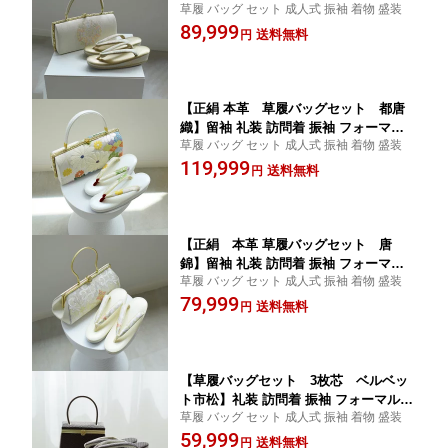
草履 バッグ セット 成人式 振袖 着物 盛装
銀 ゴールド シルバー 着物 和装 レディ
89,999
ース 結婚式 成人式 入学式 卒業式 上品
送料無料
円
高級 日本製
【正絹 本革 草履バッグセット 都唐
織】留袖 礼装 訪問着 振袖 フォーマル
草履 バッグ セット 成人式 振袖 着物 盛装
用 金銀 ゴールド シルバー 着物 和装 レ
119,999
ディース 結婚式 成人式 入学式 卒業式
送料無料
円
上品 高級 日本製
【正絹 本革 草履バッグセット 唐
錦】留袖 礼装 訪問着 振袖 フォーマル
草履 バッグ セット 成人式 振袖 着物 盛装
用 金銀 ゴールド シルバー 着物 和装 レ
79,999
ディース 結婚式 成人式 入学式 卒業式
送料無料
円
上品 高級 日本製
【草履バッグセット 3枚芯 ベルベッ
ト市松】礼装 訪問着 振袖 フォーマル用
草履 バッグ セット 成人式 振袖 着物 盛装
茶系 ブラウン フリーサイズ 着物 和装
59,999
レディース 結婚式 成人式 入学式 卒業
送料無料
円