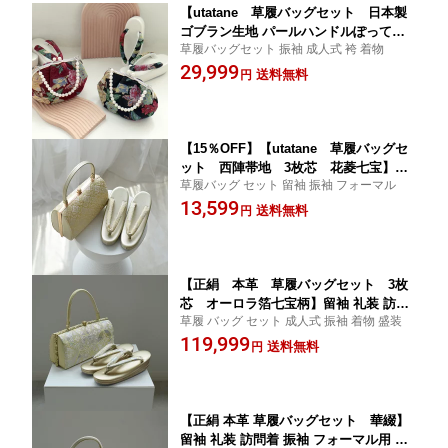
【utatane 草履バッグセット 日本製
ゴブラン生地 パールハンドルぽってり
草履バッグセット 振袖 成人式 袴 着物
がまぐちバッグ＆厚底草履 3枚芯】振袖
29,999
用ぞうりバッグセット 成人式 卒業式
送料無料
円
はかま 袴 着物 和装 ゴブラン織 記念撮
影 黒 赤 ワイン 緑 黄色 ホワイト パール
レトロ モダン
【15％OFF】【utatane 草履バッグセ
ット 西陣帯地 3枚芯 花菱七宝】留
草履バッグ セット 留袖 振袖 フォーマル
袖 礼装 訪問着 振袖 フォーマル用 金
13,599
ゴールド 着物 和装 レディース 結婚式
送料無料
円
成人式 入学式 卒業式 上品 高級 三枚芯
3枚芯でスタイルアップ
【正絹 本革 草履バッグセット 3枚
芯 オーロラ箔七宝柄】留袖 礼装 訪問
草履 バッグ セット 成人式 振袖 着物 盛装
着 振袖 フォーマル用 金銀 ゴールド シ
119,999
ルバー 着物 和装 レディース 結婚式 成
送料無料
円
人式 入学式 卒業式 上品 高級 三枚芯 3
枚芯でスタイルアップ 日本製
【正絹 本革 草履バッグセット 華綴】
留袖 礼装 訪問着 振袖 フォーマル用 金