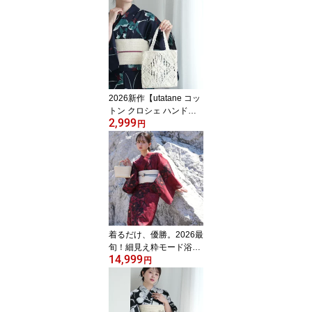
【ひよこ商店 男女兼用
子供ワンピース浴衣 2点
セット｜90cm 100cm 11
0cm 120cm 130cm】変
わり織 綿100％｜キッズ
2才〜10才 女の子 男の子
｜浴衣・帯（全員プレゼ
2026新作【utatane コッ
ント対象商品）
トン クロシェ ハンドバ
2,999
ッグ エクリュ】トートバ
円
ッグ｜レース｜生成｜綿
100％
着るだけ、優勝。2026最
旬！細見え粋モード浴衣
14,999
2026再入荷【utatane 浴
円
衣 3点セット レディース
高級変わり織｜ガーネッ
トに牡丹の絞り柄（フリ
ーサイズ）】国産生地・