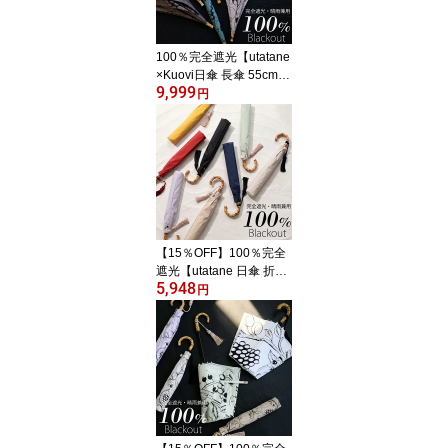
100％完全遮光【utatane
×Kuovi日傘 長傘 55cm｜
9,999
オーチャード×シャンブ
円
レーバンブー タッセル
付】遮光率100％ UVカ
ット99.9%以上 遮熱 涼
しい 晴雨兼用 1級遮光 撥
水 軽量｜大判｜長傘｜竹
製 高見え 北欧 フィンラ
ンド ギフト クオヴィ[レ
ディース]2026新作
【15％OFF】100％完全
遮光【utatane 日傘 折り
5,948
たたみ トップレス 2段 5
円
5cm｜形態安定 無地 バ
ンブー タッセル付】遮光
率100％ UVカット99.9%
以上 遮熱 涼しい 晴雨兼
用 1級遮光 撥水 軽量｜た
たみやすい｜大判｜竹製
｜高見え [レディース メ
ンズ 子供 ユニセックス]2