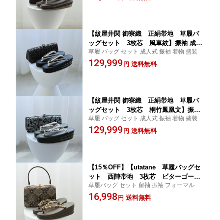
式 上品 高級 三枚芯 3枚芯でスタイルア
ップ 日本製
【紋屋井関 御寮織 正絹帯地 草履バ
ッグセット 3枚芯 風車紋】振袖 成人
草履 バッグ セット 成人式 振袖 着物 盛装
式 フォーマル用 濃茶系 ブラウン フリ
129,999
ーサイズ 西陣紋織 着物 和装 レディー
送料無料
円
ス 結婚式 入学式 卒業式 礼装 上品 高級
三枚芯 3枚芯でスタイルアップ 日本製
【紋屋井関 御寮織 正絹帯地 草履バ
ッグセット 3枚芯 桐竹鳳凰文】振袖
草履 バッグ セット 成人式 振袖 着物 盛装
成人式 フォーマル用 黒 ブラック フリ
129,999
ーサイズ 西陣紋織 着物 和装 レディー
送料無料
円
ス 結婚式 入学式 卒業式 礼装 上品 高級
三枚芯 3枚芯でスタイルアップ 日本製
【15％OFF】【utatane 草履バッグセ
ット 西陣帯地 3枚芯 ビターゴール
草履バッグ セット 留袖 振袖 フォーマル
ド更紗×ブラウン】留袖 礼装 訪問着 振
16,998
袖 フォーマル用 着物 和装 レディース
送料無料
円
結婚式 成人式 入学式 卒業式 上品 高級
三枚芯 3枚芯でスタイルアップ