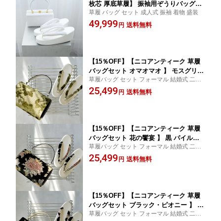
枚芯 厚底草履】 振袖用ぞうりバッグセ
草履 バッグ セット 成人式 振袖 着物 盛装
ット 成人式 卒業式 はかま 袴 着物 和装
49,999
記念撮影 ホワイト レトロ モダン ベロ
送料無料
円
ア 厚底でスタイルアップ
【15％OFF】【ニコアンティーク 草履
バッグセット オマオマオ 】 モスグリー
草履バッグ セット フォーマル 結婚式 二次
ン パイル織物 ベルベット 高級生地 草
会 結納 パーティー
25,499
履 和装バッグ 痛くない ヒール フリー
送料無料
円
サイズ（約23.0-24.5cm） 着物 和装 礼
装 式典 レディース ママ振袖 成人式 振
袖
【15％OFF】【ニコアンティーク 草履
バッグセット 花の饗宴 】 黒 パイル織
草履バッグ セット フォーマル 結婚式 二次
物 ベルベット 高級生地 草履 和装バッ
会 結納 パーティー
25,499
グ 痛くない ヒール フリーサイズ（約2
送料無料
円
3.0-24.5cm） 着物 和装 礼装 式典 レデ
ィース ママ振袖 成人式 振袖
【15％OFF】【ニコアンティーク 草履
バッグセット ブラック・ピオニー 】 黒
草履バッグ セット フォーマル 結婚式 二次
パイル織物 ベルベット 高級生地 草履