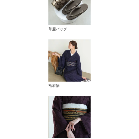
草履バッグ
袷着物