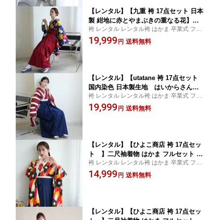
【レンタル】【九重 袴 17点セット 日本
製 紺地に赤とやまぶきの重なる花】二
袴 レンタル レンタル袴 はかま 卒業式 フル
尺袖着物 はかま フルセット 卒業式 大
セット 大学生
19,999
学生 専門学生 レディース 女性 袴91-99
送料無料
円
cm（身長153-170cm）足袋プレゼント
重ね衿縫い付済 往復送料無料
【レンタル】【utatane 袴 17点セット
国内染色 日本製生地 はいからさん赤
袴 レンタル レンタル袴 はかま 卒業式 フル
ストライプに菊シルエット】二尺袖着物
セット 大学生
19,999
はかま フルセット 卒業式 大学生 専門
送料無料
円
学生 レディース 女性 袴91cm（身長153
-158cm）足袋プレゼント 重ね衿縫い付
済 往復送料無料
【レンタル】【ひよこ商店 袴 17点セッ
ト 】二尺袖着物 はかま フルセット 卒
袴 レンタル レンタル袴 はかま 卒業式 フル
業式 大学生 専門学生 レディース 女性
セット 大学生
14,999
袴91cm（適応身長153cm-165cm） 足
送料無料
円
袋プレゼント 重ね衿縫い付済 往復送料
無料
【レンタル】【ひよこ商店 袴 17点セッ