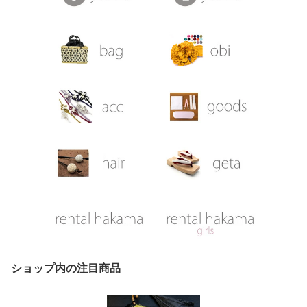
ショップ内の注目商品