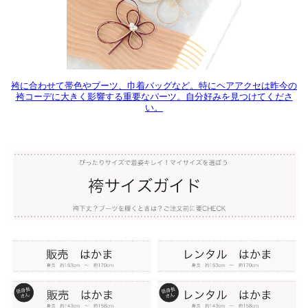
袴に合わせて帯色やブーツ、巾着バッグなど。特にヘアアクセは昨今の
袴コーデに大きく影響する重要なパーツ。自分好みを見つけてくださ
い。