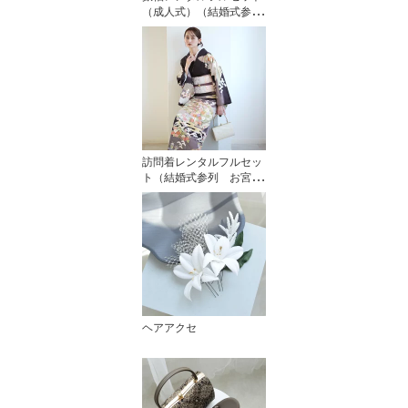
（成人式）（結婚式参
列 未婚）
訪問着レンタルフルセッ
ト（結婚式参列 お宮参
り）
ヘアアクセ