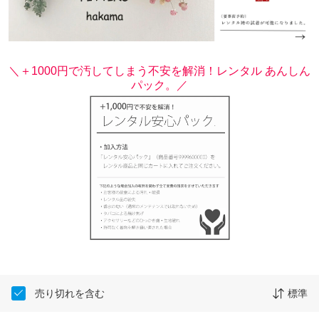
＼＋1000円で汚してしまう不安を解消！レンタル あんしん
パック。／
売り切れを含む
標準