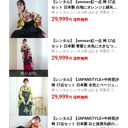
【レンタル】【emma×紅一点 袴 17点
セット 日本製 白地にオレンジと緑矢絣
袴 レンタル レンタル袴 はかま 卒業式 フル
につばき】二尺袖着物 はかま フルセッ
セット 大学生
29,999
ト 卒業式 大学生 専門学生 レディース
送料無料
円
女性 袴91-99cm（身長153-170cm）足
袋プレゼント 重ね衿縫い付済 往復送料
無料
【レンタル】【emma×紅一点 袴 17点
セット 日本製 青紫と水色に大きなつば
袴 レンタル レンタル袴 はかま 卒業式 フル
き】二尺袖着物 はかま フルセット 卒業
セット 大学生
29,999
式 大学生 専門学生 レディース 女性 袴9
送料無料
円
1-99cm（身長153-170cm）足袋プレゼ
ント 重ね衿縫い付済 往復送料無料
【レンタル】【JAPANSTYLE×中村里沙
袴 17点セット 日本製 水色とベージュに
袴 レンタル レンタル袴 はかま 卒業式 フル
梅とつばき】二尺袖着物 はかま フルセ
セット 大学生
29,999
ット 卒業式 大学生 専門学生 レディー
送料無料
円
ス 女性 袴91-99cm（身長153-170cm）
足袋プレゼント 重ね衿縫い付済 往復送
料無料
【レンタル】【JAPANSTYLE×中村里沙
袴 17点セット 日本製 白と抹茶矢絣の大