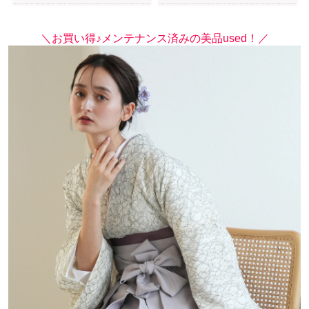
＼お買い得♪メンテナンス済みの美品used！／