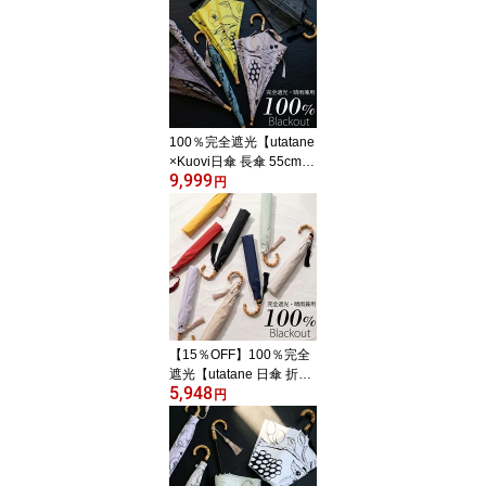
100％完全遮光【utatane
×Kuovi日傘 長傘 55cm｜
9,999
オーチャード×シャンブ
円
レーバンブー タッセル
付】遮光率100％ UVカ
ット99.9%以上 遮熱 涼
しい 晴雨兼用 1級遮光 撥
水 軽量｜大判｜長傘｜竹
製 高見え 北欧 フィンラ
ンド ギフト クオヴィ[レ
ディース]2026新作
【15％OFF】100％完全
遮光【utatane 日傘 折り
5,948
たたみ トップレス 2段 5
円
5cm｜形態安定 無地 バ
ンブー タッセル付】遮光
率100％ UVカット99.9%
以上 遮熱 涼しい 晴雨兼