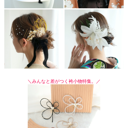
＼みんなと差がつく袴小物特集。／