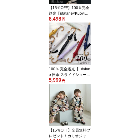
ンズ 子供 ユニセックス]2
【15％OFF】100％完全
026新作
遮光【utatane×Kuovi日
8,498
傘 折りたたみ トップレ
円
ス 2段 55cm｜オーチャ
ードバンブー タッセル
付】遮光率100％ UVカ
ット99.9%以上 遮熱 涼
しい 晴雨兼用 1級遮光 撥
水 軽量｜たたみやすい｜
大判｜竹製 高見え 北欧
フィンランド クオヴィ
100％ 完全遮光【 utatan
[レディース]
e 日傘 スライドショート
5,999
47cm | 無地 バンブー タ
円
ッセル付 】遮光率100％
UVカット99.9%以上 遮
熱 涼しい 晴雨兼用 1級遮
光 撥水 軽量 | 長傘 | 持ち
やすい たたみやすい 竹
製 高見え レディース メ
ンズ 子供 ユニセックス 2
026再入荷
【15％OFF】全員無料プ
レゼント！カミオジャパ