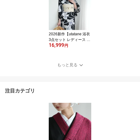
トに牡丹の絞り柄（フリ
ーサイズ）】国産生地・
国内染色｜希少図案を現
代に復刻｜浴衣・帯・下
駄付き
2026新作【utatane 浴衣
3点セット レディース 高
16,999
級変わり織｜紺地にろう
円
けつ寄せの古典花 薄涼
（フリーサイズ）】国産
生地・国内染色｜希少図
もっと見る
案を現代に復刻｜浴衣・
帯・下駄付き
注目カテゴリ