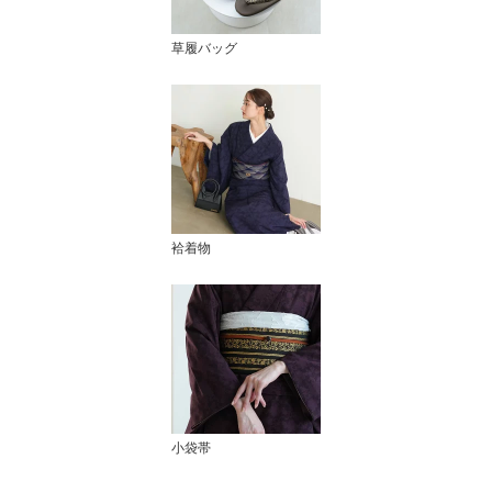
草履バッグ
袷着物
小袋帯