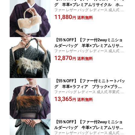
グ 羊革×プレミアムリサイクル ホワ
ファー レザー バッグ レディース 成人式 卒
イト×クリームプードル】お洋服はもち
業式 カゴバッグ かごバッグ
11,880
ろん 着物にも 同系色の草履と併せて振
送料無料
円
袖や袴にもおすすめ フェイクファー リ
サイクルかごバッグ 和装 カジュアル 個
性派 モード 環境にやさしい
【55％OFF】【ファー付2wayミニショ
ルダーバッグ 羊革×プレミアムリサイ
ファー レザー バッグ レディース 成人式 卒
クル ブラック×シュナウザーグレー】
業式 カゴバッグ かごバッグ ショルダー 肩
12,870
お洋服はもちろん 着物にも 同系色の草
送料無料
円
掛け
履と併せて振袖や袴にもおすすめ フェ
イクファー リサイクルかごバッグ 和装
カジュアル モード
【55％OFF】【ファー付ミニトートバッ
グ 羊革×ラフィア ブラック×ブラウ
ファー バッグ レディース 成人式 卒業式 カ
ンテリア】お洋服はもちろん 着物にも
ゴバッグ かごバッグ
13,365
同系色の草履と併せて振袖や袴にもおす
送料無料
円
すめ フェイクファー リサイクルかごバ
ッグ 和装 カジュアル 個性派 モード 環
境にやさしい
【55％OFF】【ファー付2wayミニショ
ルダーバッグ 牛革×プレミアムリサイ
ファー レザー バッグ レディース 成人式 卒
クル ブラック×ダルメシアン】お洋服