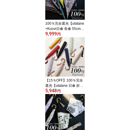
100％完全遮光【utatane
×Kuovi日傘 長傘 55cm｜
9,999
オーチャード×シャンブ
円
レーバンブー タッセル
付】遮光率100％ UVカ
ット99.9%以上 遮熱 涼
しい 晴雨兼用 1級遮光 撥
水 軽量｜大判｜長傘｜竹
製 高見え 北欧 フィンラ
ンド ギフト クオヴィ[レ
ディース]2026新作
【15％OFF】100％完全
遮光【utatane 日傘 折り
5,948
たたみ トップレス 2段 5
円
5cm｜形態安定 無地 バ
ンブー タッセル付】遮光
率100％ UVカット99.9%
以上 遮熱 涼しい 晴雨兼
用 1級遮光 撥水 軽量｜た
たみやすい｜大判｜竹製
｜高見え [レディース メ