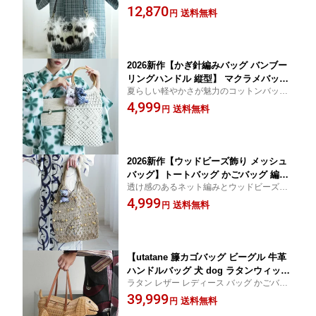
業式 カゴバッグ かごバッグ ショルダー 肩
12,870
はもちろん 着物にも 同系色の草履と併
送料無料
円
掛け
せて振袖や袴にもおすすめ フェイクフ
ァー リサイクルかごバッグ 和装 カジュ
アル 個性派 モード
2026新作【かぎ針編みバッグ バンブー
リングハンドル 縦型】 マクラメバッグ
夏らしい軽やかさが魅力のコットンバッ
かごバッグ トートバッグ 編み込み かぎ
グ。夏のカジュアルスタイルにはもちろ
4,999
針編み ナチュラル 浴衣 着物 和装 洋装
送料無料
円
ん、浴衣とのコーディネートにもおすす
夏祭り 花火大会 軽量 手提げ コンパク
め。
ト
2026新作【ウッドビーズ飾り メッシュ
バッグ】トートバッグ かごバッグ 編み
透け感のあるネット編みとウッドビーズが
バッグ 編み込み ウッドビーズ メッシュ
涼やかな夏バッグ。夏のカジュアルスタイ
4,999
ナチュラル 浴衣 着物 和装 洋装 夏祭り
送料無料
円
ルにはもちろん、浴衣とのコーディネート
花火大会 軽量 手提げ 大容量
にもおすすめ。
【utatane 籐カゴバッグ ビーグル 牛革
ハンドルバッグ 犬 dog ラタンウィッカ
ラタン レザー レディース バッグ かごバッ
ー 籐編み 単品】アニマルモチーフ かご
グ ラタンバッグ 籐製
39,999
バッグ 籠バッグ バスケット ハンドメイ
送料無料
円
ド 天然素材 ボヘミアン ミッドセンチュ