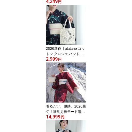
4,249
ン「おはじきシール」ノ
円
ベルティ対象！2026新作
【ひよこ商店 男女兼用
子供ワンピース浴衣 2点
セット｜90cm 100cm 11
0cm 120cm 130cm】変
わり織 綿100％｜キッズ
2才〜10才 女の子 男の子
｜浴衣・帯（全員プレゼ
2026新作【utatane コッ
ント対象商品）
トン クロシェ ハンドバ
2,999
ッグ エクリュ】トートバ
円
ッグ｜レース｜生成｜綿
100％
着るだけ、優勝。2026最
旬！細見え粋モード浴衣
14,999
2026再入荷【utatane 浴
円
衣 3点セット レディース
高級変わり織｜ガーネッ