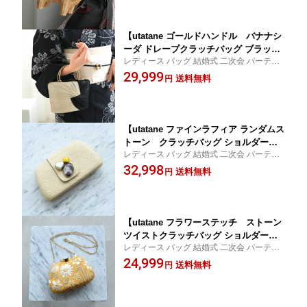
リー フラワームーブメント 春 夏 カジ
ュアル 浴衣 着物
【utatane ゴールドハンドル バナナシ
ーダ ドレープクラッチバッグ ブラック
レディース バッグ 結婚式 二次会 パーティ
＆ホワイト 単品】クラッチバッグ パ
ー 謝恩会 オケージョン 小さい 小さめ
29,999
ーティーバッグ ミニバッグ ハンドメ
送料無料
円
イド 天然素材 ボヘミアン ミッドセンチ
ュリー フラワームーブメント 春 夏 カ
ジュアル 浴衣 着物
【utatane ファインラフィア ランダムス
トーン クラッチバッグ ショルダーチ
レディース バッグ 結婚式 二次会 パーティ
ェーン 単品】クラッチバッグ パーテ
ー 謝恩会 オケージョン 小さい 小さめ
32,998
ィーバッグ ミニバッグ ハンドメイド
送料無料
円
天然素材 ボヘミアン ミッドセンチュリ
ー フラワームーブメント 春 夏 カジュ
アル 浴衣 着物
【utatane フラワーステッチ ストーン
ツイストクラッチバッグ ショルダーチ
レディース バッグ 結婚式 二次会 パーティ
ェーン マスタード 単品】クラッチバ
ー 謝恩会 オケージョン 小さい 小さめ
24,999
ッグ パーティーバッグ ミニバッグ
送料無料
円
ハンドメイド 天然素材 ボヘミアン ミッ
ドセンチュリー フラワームーブメント
春 夏 カジュアル 浴衣 着物