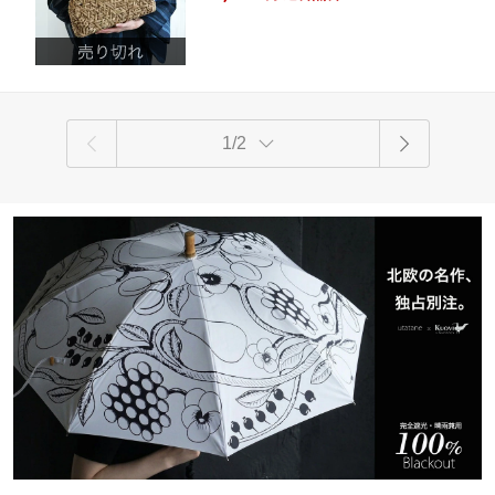
ド 和服にも 洋服にも
ナチュラル 和装 洋装 上品
1/2