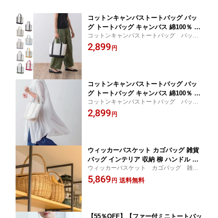
コットンキャンバストートバッグ バッ
グ トートバッグ キャンバス 綿100％ 淡
コットンキャンバストートバッグ バッ
色 ベージュ ラベンダー 水色 ブルー
グ トートバッグ キャンバス 綿100％
2,899
円
淡色 ベージュ ラベンダー 水色 ブ
ルー
コットンキャンバストートバッグ バッ
グ トートバッグ キャンバス 綿100％ シ
コットンキャンバストートバッグ バッ
ルバー ゴールド シャイニー マット メ
グ トートバッグ キャンバス 綿100％
2,899
タリック
円
シルバー ゴールド シャイニー マッ
ト メタリック
ウィッカーバスケット カゴバッグ 雑貨
バッグ インテリア 収納 柳 ハンドル 蓋
ウィッカーバスケット カゴバッグ 雑
つき 丸 オーバル ピクニック
貨 バッグ インテリア 収納 柳 ハン
5,869
送料無料
円
ドル 蓋つき 丸 オーバル ピクニック
【55％OFF】【ファー付ミニトートバッ