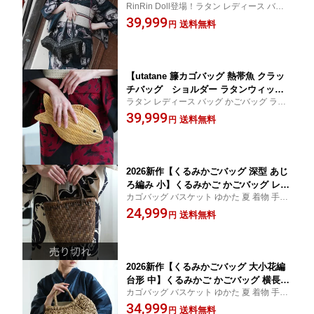
RinRin Doll登場！ラタン レディース バッ
ウィッカー 籐編み 単品】アニマルモチ
グ かごバッグ ラタンバッグ 籐製
39,999
ーフ かごバッグ 籠バッグ バスケット
送料無料
円
ハンドメイド 天然素材 ボヘミアン ミッ
ドセンチュリー フラワームーブメント
浴衣 着物
【utatane 籐カゴバッグ 熱帯魚 クラッ
チバッグ ショルダー ラタンウィッカ
ラタン レディース バッグ かごバッグ ラタ
ー 籐編み 単品】アニマルモチーフ かご
ンバッグ 籐製
39,999
バッグ 籠バッグ バスケット ハンドメイ
送料無料
円
ド 天然素材 ボヘミアン ミッドセンチュ
リー フラワームーブメント カジュアル
浴衣 着物
2026新作【くるみかごバッグ 深型 あじ
ろ編み 小】くるみかご かごバッグ レデ
カゴバッグ バスケット ゆかた 夏 着物 手提
ィース 縦長 天然素材 くるみ 籠バッグ
げ 和装バッグ 和洋兼用 手作り ハンドメイ
24,999
和装バッグ 浴衣バッグ 夏バッグ 手編み
送料無料
円
ド 和服にも 洋服にも
ナチュラル 和装 洋装 上品
2026新作【くるみかごバッグ 大小花編
台形 中】くるみかご かごバッグ 横長
カゴバッグ バスケット ゆかた 夏 着物 手提
レディース 天然素材 くるみ 籠バッグ
げ 和装バッグ 和洋兼用 手作り ハンドメイ
34,999
和装バッグ 浴衣バッグ 夏バッグ 手編み
送料無料
円