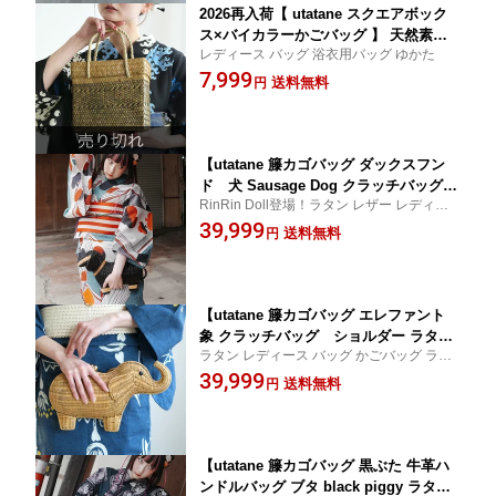
2026再入荷【 utatane スクエアボック
ス×バイカラーかごバッグ 】 天然素材
レディース バッグ 浴衣用バッグ ゆかた
職人手編み カチュー シーグラス 水草
7,999
夏 ハンドメイド 籠 カゴバッグ ミニバ
送料無料
円
ッグ ハンドバッグ ナチュラル 浴衣や夏
着物、洋服コーデにも
【utatane 籐カゴバッグ ダックスフン
ド 犬 Sausage Dog クラッチバッグ
RinRin Doll登場！ラタン レザー レディー
ショルダー ラタンウィッカー 籐編み】
ス バッグ かごバッグ ラタンバッグ 籐製
39,999
アニマルモチーフ かごバッグ 籠バッグ
送料無料
円
バスケット ハンドメイド 天然素材 ボヘ
ミアン ミッドセンチュリー フラワーム
ーブメント
【utatane 籐カゴバッグ エレファント
象 クラッチバッグ ショルダー ラタン
ラタン レディース バッグ かごバッグ ラタ
ウィッカー 籐編み 単品】アニマルモチ
ンバッグ 籐製
39,999
ーフ かごバッグ 籠バッグ バスケット
送料無料
円
ハンドメイド 天然素材 ボヘミアン ミッ
ドセンチュリー フラワームーブメント
カジュアル 浴衣 着物
【utatane 籐カゴバッグ 黒ぶた 牛革ハ
ンドルバッグ ブタ black piggy ラタン