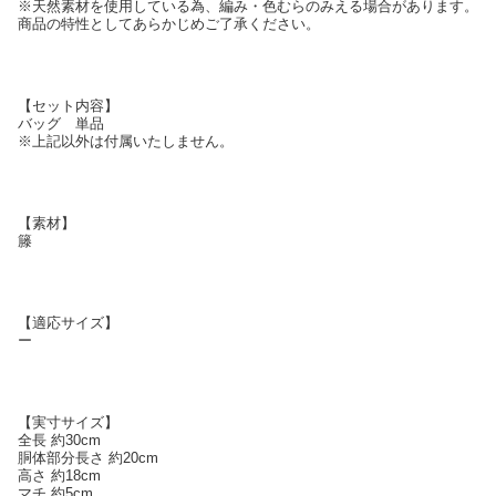
※天然素材を使用している為、編み・色むらのみえる場合があります。
商品の特性としてあらかじめご了承ください。
【セット内容】
バッグ 単品
※上記以外は付属いたしません。
【素材】
籐
【適応サイズ】
ー
【実寸サイズ】
全長 約30cm
胴体部分長さ 約20cm
高さ 約18cm
マチ 約5cm