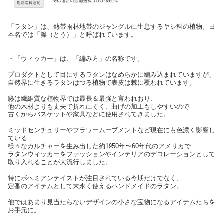
「ラタン」は、熱帯雨林地帯のジャングルに生息するヤシ科の植物。日
本名では「籐（とう）」と呼ばれています。
・「ウィッカー」は、「編み方」の名称です。
プロダクトとして目にするラタンはなめらかに編み込まれていますが、
自然界に生きるラタンはつる植物で表皮は棘に覆われています。
籐は繊維質な植物界では最長＆最強と言われおり、
他の木材よりも丈夫で折れにくく、曲げの加工もしやすいので
古くからバスケットや家具などに使用されてきました。
ミッドセンチュリーやフラワームーブメントなど現在にも色濃く影響し
ている
様々なカルチャーを生み出した約1950年〜60年代のアメリカで
ラタンウィッカーをファッションやインテリアのデコレーションとして
取り入れることが大流行しました。
特にボヘミアンテイストが注目されている今期だけでなく、
定番のアイテムとして末永く使えるハンドメイドのラタン。
他ではあまり見当たらないデザインの小さな宝物になるアイテムたちを
お手元に。