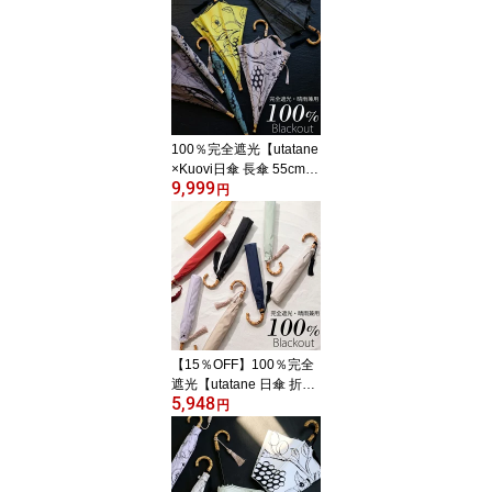
100％完全遮光【utatane
×Kuovi日傘 長傘 55cm｜
9,999
オーチャード×シャンブ
円
レーバンブー タッセル
付】遮光率100％ UVカ
ット99.9%以上 遮熱 涼
しい 晴雨兼用 1級遮光 撥
水 軽量｜大判｜長傘｜竹
製 高見え 北欧 フィンラ
ンド ギフト クオヴィ[レ
ディース]2026新作
【15％OFF】100％完全
遮光【utatane 日傘 折り
5,948
たたみ トップレス 2段 5
円
5cm｜形態安定 無地 バ
ンブー タッセル付】遮光
率100％ UVカット99.9%
以上 遮熱 涼しい 晴雨兼