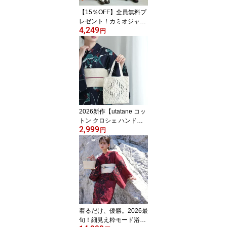
026再入荷
【15％OFF】全員無料プ
レゼント！カミオジャパ
4,249
ン「おはじきシール」ノ
円
ベルティ対象！2026新作
【ひよこ商店 男女兼用
子供ワンピース浴衣 2点
セット｜90cm 100cm 11
0cm 120cm 130cm】変
わり織 綿100％｜キッズ
2才〜10才 女の子 男の子
｜浴衣・帯（全員プレゼ
2026新作【utatane コッ
ント対象商品）
トン クロシェ ハンドバ
2,999
ッグ エクリュ】トートバ
円
ッグ｜レース｜生成｜綿
100％
着るだけ、優勝。2026最
旬！細見え粋モード浴衣