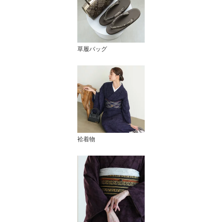
草履バッグ
袷着物