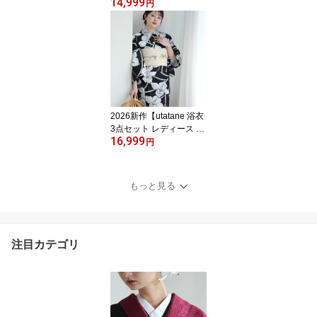
14,999
2026再入荷【utatane 浴
円
衣 3点セット レディース
高級変わり織｜ガーネッ
トに牡丹の絞り柄（フリ
ーサイズ）】国産生地・
国内染色｜希少図案を現
代に復刻｜浴衣・帯・下
駄付き
2026新作【utatane 浴衣
3点セット レディース 高
16,999
級変わり織｜紺地にろう
円
けつ寄せの古典花 薄涼
（フリーサイズ）】国産
生地・国内染色｜希少図
もっと見る
案を現代に復刻｜浴衣・
帯・下駄付き
注目カテゴリ