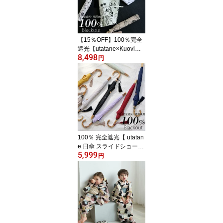
用 1級遮光 撥水 軽量｜た
たみやすい｜大判｜竹製
｜高見え [レディース メ
ンズ 子供 ユニセックス]2
【15％OFF】100％完全
026新作
遮光【utatane×Kuovi日
8,498
傘 折りたたみ トップレ
円
ス 2段 55cm｜オーチャ
ードバンブー タッセル
付】遮光率100％ UVカ
ット99.9%以上 遮熱 涼
しい 晴雨兼用 1級遮光 撥
水 軽量｜たたみやすい｜
大判｜竹製 高見え 北欧
フィンランド クオヴィ
100％ 完全遮光【 utatan
[レディース]
e 日傘 スライドショート
5,999
47cm | 無地 バンブー タ
円
ッセル付 】遮光率100％
UVカット99.9%以上 遮
熱 涼しい 晴雨兼用 1級遮
光 撥水 軽量 | 長傘 | 持ち
やすい たたみやすい 竹
製 高見え レディース メ
ンズ 子供 ユニセックス 2