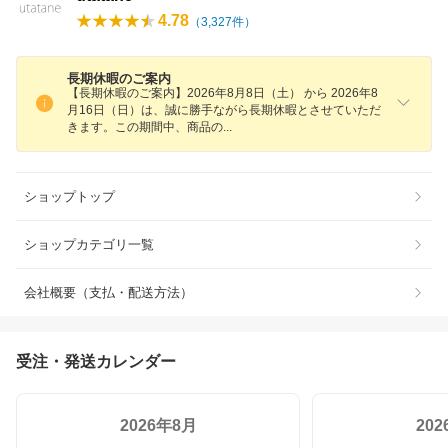
4.78
（
3,327
件）
長期休暇のご案内
【長期休暇のご案内】2026年8月8日（土） から 2026年8
月16日（日）は、誠に勝手ながら長期休暇とさせていただ
きます。この期間中、商品
の
ショップトップ
ショップカテゴリ一覧
会社概要（支払・配送方法）
受注・発送カレンダー
2026年8月
20