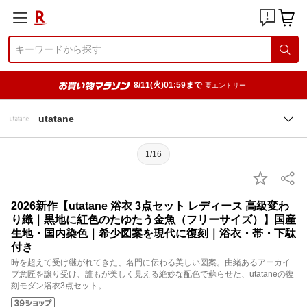
8/11(火)01:59まで
要エントリー
utatane
1/16
2026新作【utatane 浴衣 3点セット レディース 高級変わ
り織｜黒地に紅色のたゆたう金魚（フリーサイズ）】国産
生地・国内染色｜希少図案を現代に復刻｜浴衣・帯・下駄
付き
時を超えて受け継がれてきた、名門に伝わる美しい図案。由緒あるアーカイ
ブ意匠を譲り受け、誰もが美しく見える絶妙な配色で蘇らせた、utataneの復
刻モダン浴衣3点セット。