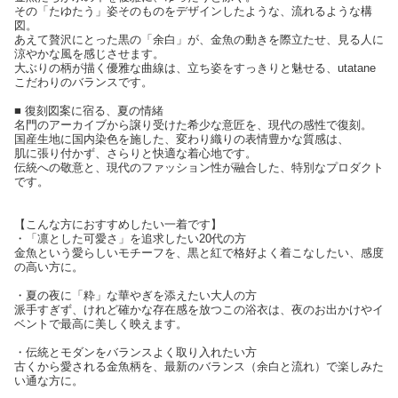
その「たゆたう」姿そのものをデザインしたような、流れるような構
図。
あえて贅沢にとった黒の「余白」が、金魚の動きを際立たせ、見る人に
涼やかな風を感じさせます。
大ぶりの柄が描く優雅な曲線は、立ち姿をすっきりと魅せる、utatane
こだわりのバランスです。
■ 復刻図案に宿る、夏の情緒
名門のアーカイブから譲り受けた希少な意匠を、現代の感性で復刻。
国産生地に国内染色を施した、変わり織りの表情豊かな質感は、
肌に張り付かず、さらりと快適な着心地です。
伝統への敬意と、現代のファッション性が融合した、特別なプロダクト
です。
【こんな方におすすめしたい一着です】
・「凛とした可愛さ」を追求したい20代の方
金魚という愛らしいモチーフを、黒と紅で格好よく着こなしたい、感度
の高い方に。
・夏の夜に「粋」な華やぎを添えたい大人の方
派手すぎず、けれど確かな存在感を放つこの浴衣は、夜のお出かけやイ
ベントで最高に美しく映えます。
・伝統とモダンをバランスよく取り入れたい方
古くから愛される金魚柄を、最新のバランス（余白と流れ）で楽しみた
い通な方に。