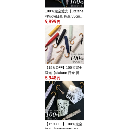
100％完全遮光【utatane
×Kuovi日傘 長傘 55cm｜
9,999
オーチャード×シャンブ
円
レーバンブー タッセル
付】遮光率100％ UVカ
ット99.9%以上 遮熱 涼
しい 晴雨兼用 1級遮光 撥
水 軽量｜大判｜長傘｜竹
製 高見え 北欧 フィンラ
ンド ギフト クオヴィ[レ
ディース]2026新作
【15％OFF】100％完全
遮光【utatane 日傘 折り
5,948
たたみ トップレス 2段 5
円
5cm｜形態安定 無地 バ
ンブー タッセル付】遮光
率100％ UVカット99.9%
以上 遮熱 涼しい 晴雨兼
用 1級遮光 撥水 軽量｜た
たみやすい｜大判｜竹製
｜高見え [レディース メ
ンズ 子供 ユニセックス]2
【15％OFF】100％完全
026新作