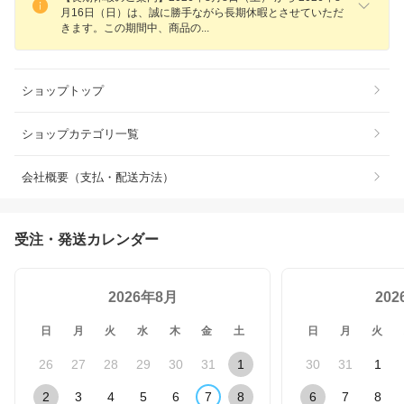
月16日（日）は、誠に勝手ながら長期休暇とさせていただ
きます。この期間中、商品
の
ショップトップ
ショップカテゴリ一覧
会社概要（支払・配送方法）
受注・発送カレンダー
2026年8月
20
日
月
火
水
木
金
土
日
月
火
26
27
28
29
30
31
1
30
31
1
2
3
4
5
6
7
8
6
7
8