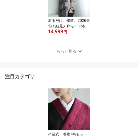
着るだけ、優勝。2026最
旬！細見え粋モード浴衣
14,999
2026新作【utatane 浴衣
円
3点セット レディース 高
級変わり織｜ブラックア
ッシュの染分け梅つばき
もっと見る
（フリーサイズ）】国産
生地・国内染色｜希少図
案を現代に復刻｜浴衣・
帯・下駄付き
注目カテゴリ
卒業式 着物+袴セット