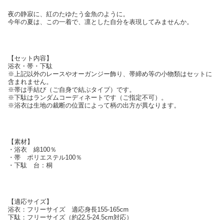
夜の静寂に、紅のたゆたう金魚のように。
今年の夏は、この一着で、凛とした自分を表現してみませんか。
【セット内容】
浴衣・帯・下駄
※上記以外のレースやオーガンジー飾り、帯締め等の小物類はセットに
含まれません。
※帯は手結び（ご自身で結ぶタイプ）です。
※下駄はランダムコーディネートです（ご指定不可）。
※浴衣は生地の裁断の位置によって柄の出方が異なります。
【素材】
・浴衣 綿100％
・帯 ポリエステル100％
・下駄 台：桐
【適応サイズ】
浴衣：フリーサイズ 適応身長155-165cm
下駄：フリーサイズ（約22.5-24.5cm対応）