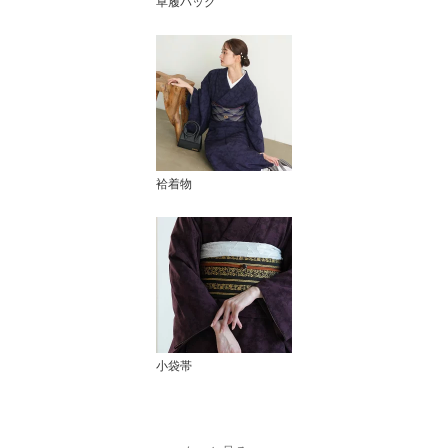
草履バッグ
袷着物
小袋帯