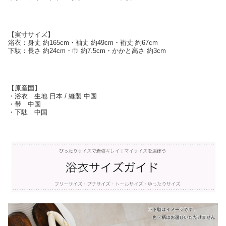
【実寸サイズ】
浴衣：身丈 約165cm・袖丈 約49cm・裄丈 約67cm
下駄：長さ 約24cm・巾 約7.5cm・かかと高さ 約3cm
【原産国】
・浴衣 生地 日本 / 縫製 中国
・帯 中国
・下駄 中国