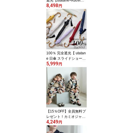
遮光【utatane×Kuovi日
8,498
傘 折りたたみ トップレ
円
ス 2段 55cm｜オーチャ
ードバンブー タッセル
付】遮光率100％ UVカ
ット99.9%以上 遮熱 涼
しい 晴雨兼用 1級遮光 撥
水 軽量｜たたみやすい｜
大判｜竹製 高見え 北欧
フィンランド クオヴィ
100％ 完全遮光【 utatan
[レディース]
e 日傘 スライドショート
5,999
47cm | 無地 バンブー タ
円
ッセル付 】遮光率100％
UVカット99.9%以上 遮
熱 涼しい 晴雨兼用 1級遮
光 撥水 軽量 | 長傘 | 持ち
やすい たたみやすい 竹
製 高見え レディース メ
ンズ 子供 ユニセックス 2
026再入荷
【15％OFF】全員無料プ
レゼント！カミオジャパ
4,249
ン「おはじきシール」ノ
円
ベルティ対象！2026新作
【ひよこ商店 男女兼用