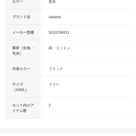
カラー
黒系
ブランド名
utatane
メーカー型番
5010296811
素材（生地・
綿・コットン
毛糸）
代表カラー
ブラック
サイズ
フリー
（S/M/L）
セット内のア
3
イテム数