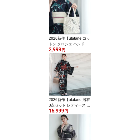
子供ワンピース浴衣 2点
セット｜90cm 100cm 11
0cm 120cm 130cm】変
わり織 綿100％｜キッズ
2才〜10才 女の子 男の子
｜浴衣・帯（全員プレゼ
2026新作【utatane コッ
ント対象商品）
トン クロシェ ハンドバ
2,999
ッグ エクリュ】トートバ
円
ッグ｜レース｜生成｜綿
100％
2026新作【utatane 浴衣
3点セット レディース 高
16,999
級変わり織｜黒地に赤の
円
片寄せ疋田花（フリーサ
イズ）】国産生地・国内
染色｜希少図案を現代に
復刻｜浴衣・帯・下駄付
き