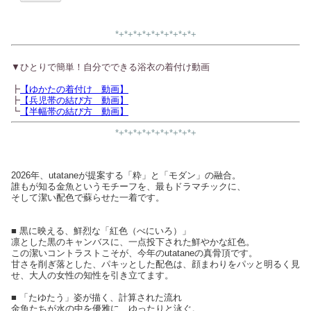
*+*+*+*+*+*+*+*+*+
▼ひとりで簡単！自分でできる浴衣の着付け動画
┣
【ゆかたの着付け 動画】
┣
【兵児帯の結び方 動画】
┗
【半幅帯の結び方 動画】
*+*+*+*+*+*+*+*+*+
2026年、utataneが提案する「粋」と「モダン」の融合。
誰もが知る金魚というモチーフを、最もドラマチックに、
そして潔い配色で蘇らせた一着です。
■ 黒に映える、鮮烈な「紅色（べにいろ）」
凛とした黒のキャンバスに、一点投下された鮮やかな紅色。
この潔いコントラストこそが、今年のutataneの真骨頂です。
甘さを削ぎ落とした、パキッとした配色は、顔まわりをパッと明るく見
せ、大人の女性の知性を引き立てます。
■ 「たゆたう」姿が描く、計算された流れ
金魚たちが水の中を優雅に、ゆったりと泳ぐ。