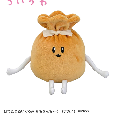
ぽてたまぬいぐるみ もちきんちゃく （ナガノ） #K9227