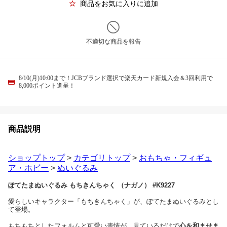
商品をお気に入りに追加
不適切な商品を報告
8/10(月)10:00まで！JCBブランド選択で楽天カード新規入会＆3回利用で
8,000ポイント進呈！
商品説明
ショップトップ
>
カテゴリトップ
>
おもちゃ・フィギュ
ア・ホビー
>
ぬいぐるみ
ぽてたまぬいぐるみ もちきんちゃく （ナガノ） #K9227
愛らしいキャラクター「もちきんちゃく」が、ぽてたまぬいぐるみとし
て登場。
もちもちとしたフォルムと可愛い表情が、見ているだけで
心を和ませま