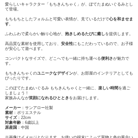
愛らしいキャラクター「もちきんちゃく」が、ぽてたまぬいぐるみとし
て登場。
もちもちとしたフォルムと可愛い表情が、見ているだけで
心を和ませま
す
。
ふわふわで柔らかい触り心地が、
抱きしめるたびに癒し
を提供します。
高品質な素材を使用しており、
安全性
にもこだわっているので、お子様
が安心して遊べます。
コンパクトなサイズで、どこへでも一緒に持ち運べる
便利さ
が魅力で
す。
もちきんちゃくの
ユニークなデザイン
が、お部屋のインテリアとしても
ぴったりです。
このぽてたまぬいぐるみ もちきんちゃくと一緒に、
楽しい時間
を過ご
しましょう！
家族みんなが
笑顔になれるひととき
をお届けします。
メーカー
：サンアロー社製
素材
：ポリエステル
サイズ
：22cm
対象年齢
：6歳以上
原産国
：中国
※画像はイメージとなります。お使いの端末によって実物と色や風合い