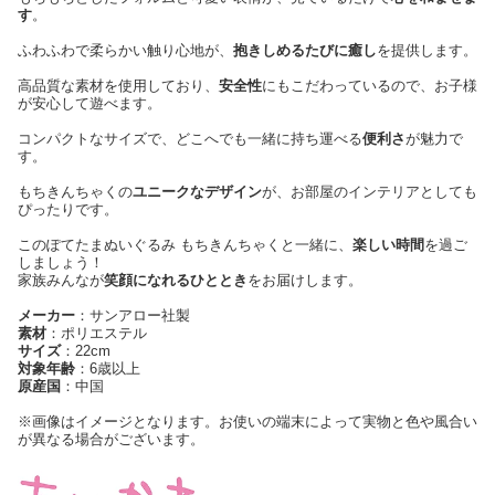
す
。
ふわふわで柔らかい触り心地が、
抱きしめるたびに癒し
を提供します。
高品質な素材を使用しており、
安全性
にもこだわっているので、お子様
が安心して遊べます。
コンパクトなサイズで、どこへでも一緒に持ち運べる
便利さ
が魅力で
す。
もちきんちゃくの
ユニークなデザイン
が、お部屋のインテリアとしても
ぴったりです。
このぽてたまぬいぐるみ もちきんちゃくと一緒に、
楽しい時間
を過ご
しましょう！
家族みんなが
笑顔になれるひととき
をお届けします。
メーカー
：サンアロー社製
素材
：ポリエステル
サイズ
：22cm
対象年齢
：6歳以上
原産国
：中国
※画像はイメージとなります。お使いの端末によって実物と色や風合い
が異なる場合がございます。