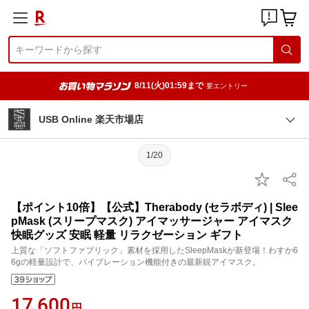
8/11(火)01:59まで
要エントリー
USB Online 楽天市場店
1/20
【ポイント10倍】【公式】Therabody (セラボディ) | Slee
pMask (スリープマスク) アイマッサージャー アイマスク
快眠グッズ 安眠 軽量 リラクゼーション ギフト
上質な「ソフトファブリック」素材を採用したSleepMaskが新登場！わすか6
6gの軽量設計で、バイブレーション機能付きの最新鋭アイマスク。
17,600
円