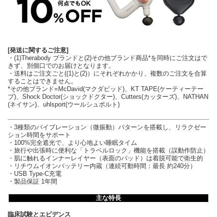
[発送に関するご注意]
・(1)Therabody ブランドと(2)その他ブランド商品*を同時にご注文はで
きず、別個口でのお届けとなります。
・送料はご注文ごと((1)と(2)）にそれぞれかかり、複数のご注文を合算
することはできません。
*その他ブランド=McDavid(マクダビッド)、KT TAPE(ケーティーテー
プ)、Shock Doctor(ショックドクター)、Cutters(カッターズ)、NATHAN
(ネイサン)、uhlsport(ウールシュポルト)
・3種類のバイブレーション（微振動）パターンを搭載し、リラクゼー
ション時間をサポート
・100%完全遮光で、より心地よい睡眠タイム
・旅行や出張時に便利な「トラベルロック」機能を搭載（誤動作防止）
・肌に触れるインナーレイヤー（表面のパッド）は着脱可能で衛生的
・リチウムイオンバッテリー内蔵（連続可動時間：最長 約240分）
・USB Type-C充電
・製品保証 1年間
主な特長
臨床試験とエビデンス