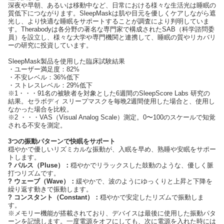
深夜や早朝、あるいは移動中など、日常における様々な生活光は睡眠の
質低下につながります。SleepMaskは肌や目元を優しくケアしながら遮
光し、より快適な睡眠をサポートすることが調査により判明していま
す。Therabodyは各分野の著名な専門家で構成されたSAB（科学諮問委
員）を設立し、様々な大学や専門機関と連携して、睡眠の質やリカバリ
ーの研究に投資しています。
SleepMask製品を使用した臨床試験結果
・ユーザー満足度：82%
・不安レベル：36%低下
・ストレスレベル：29%低下
※1・・・91名の被験者を対象とした6週間のSleepScore Labs 研究の
結果。セラボディ スリープマスクを毎晩2週間使用した場合と、使用し
なかった場合を比較。
※2 ・・・VAS（Visual Analog Scale）測定。0〜100のスケールで知覚
される不安を測定。
3つの振動パターンで快眠をサポート
穏やかで優しいリズミカルな振動が、入眠を早め、熟睡や安眠をサポー
トします。
? パルス（Pluse）：
穏やかでリラックスした鼓動のような、優しく脈
打つリズムです。
? ウェーブ（Wave）：
緩やかで、波のようにゆっくりと上昇と下降を
繰り返す動きで振動します。
? コンスタント（Constant）：
穏やかで安定したリズムで振動しま
す。
※メモリー機能が搭載されており、デバイスは最後に使用した振動パタ
ーンを記憶します。一度電源をオフにしても、次に電源を入れた時には