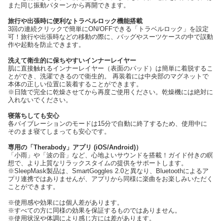
また同じ振動パターンから再開できます。
旅行や出張時に便利なトラベルロック機能搭載
3回の連続クリックで簡単にON/OFFできる「トラベルロック」を設定
可！旅行や出張時などの移動の際に、バッグやスーツケースの中で誤動
作や起動を防止できます。
洗えて衛生的に保ちやすいインナーレイヤー
肌に直接触れるインナーレイヤー（表面のパッド）は簡単に着脱するこ
とができ、洗濯できるので衛生的。 再装着には中央部のマグネットで
本体の正しい位置に装着することができます。
※日陰で完全に乾燥させてから再度ご使用ください。乾燥機には絶対に
入れないでください。
寝落ちしても安心
各バイブレーションのモードは15分で自動に終了するため、使用中に
そのまま寝てしまっても安心です。
専用の「Therabody」アプリ (iOS/Android)）
「小雨」や「波の音」など、心地よいサウンドを搭載！ガイド付きの瞑
想で、より上質なリラックスタイムの提供をサポートします。
※SleepMask製品は、SmartGoggles 2.0と異なり、Bluetoothによるア
プリ連携ではありませんが、アプリから同様に楽曲をお楽しみいただく
ことができます。
※使用感や効果には個人差があります。
※すべての方に同様の効果を保証するものではありません。
※使用状況や体調により感じ方には差があります。