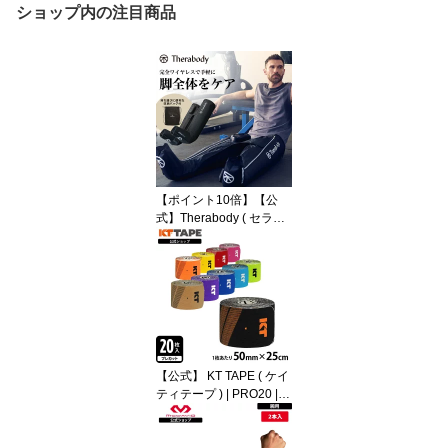
ショップ内の注目商品
【ポイント10倍】【公
式】Therabody ( セラボ
ディ ) | JetBoots Prime
（ジェットブーツ プライ
ム）エアーコンプレッシ
ョン ワイヤレス 持ち運
び コードレス コンパク
ト 足 ふくらはぎ 太もも
リラックス リカバリー
ケア 空気加圧 持ち運び
【公式】 KT TAPE ( ケイ
バッグ付き【2年保証】
ティテープ ) | PRO20 | 2
0枚入り 幅5cm × 長さ25
cm 手で切れる プレカッ
トタイプ 10色展開 KTPR