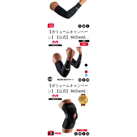
20 まとめ割クーポン発
行中 テーピング キネシ
オテープ
【ボリュームキャンペー
ン】【公式】 McDavid (
マクダビッド ) | コンディ
ショニング アームスリー
ブ | 2本入り S～Lサイズ
左右兼用 スリーブタイプ
UVカット 段階着圧 ブラ
ック MA104 コンプレッ
ションスリーブ サポータ
ー
【ボリュームキャンペー
ン】【公式】 McDavid (
マクダビッド ) | パワーア
ームスリーブ ( 2本入 ) | 2
本入り XS～Mサイズ 左
右兼用 ロゴあり UVカッ
ト ブラック ホワイト ス
カーレット ライトブルー
M6566 コンプレッショ
ンスリーブ サポーター