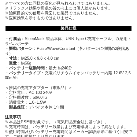
※すべての方に同様の変化が見られるわけではありません。
※リラックス効果や睡眠の質の向上には個人差があります。
※治療目的での使用を意図した製品ではありません。
※医療効果を示すものではありません。
製品仕様
・付属品：
SleepMask 製品本体、USB Type-C充電ケーブル、収納用ト
ラベルポーチ
・振動パターン：
Pulse/Wave/Constant（各パターンに強弱の2段階あ
り）
・寸法：
約25.0 x 9.8 x 4.0 cm
・重量：
約66g
・バッテリー駆動時間：
最大 約240分
・バッテリータイプ：
充電式リチウムイオンバッテリー内蔵 12.6V 2,5
00mAh
＜推奨の充電アダプター（市販品）＞
・定格電圧：AC 100-240V
・定格周波数：50/60Hz
・消費電力：1.0~1.5W
・製品保証：
デバイス本体 1年間
注意事項
※本品はPSE非対象です。（電気用品安全法に基づき）。
※充電時間は、バッテリー残量および充電環境によって異なります。
※使用時間及びバッテリー充電時間はメーカー試験結果に基づく目安で
す。ご使用環境により異なります。