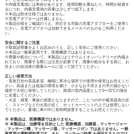
※内蔵充電池には寿命があります。使用回数を重ねたり、時間が経過す
るにつれ、内蔵充電池の容量は少しずつ低下します。
※本品は防水仕様ではありません。
※充電アダプターは付属しません。
※製品仕様をご確認のうえ、対応する市販の充電アダプターをご使用く
ださい。充電アダプターは信頼できるメーカーのものをご利用くださ
い。
安全に関するご注意
※取扱説明書をよくお読みのうえ、正しく安全にご使用ください。
※本品は一般家庭用です。医療機器ではありません。
※廃棄や処分について。本製品にはリチウムイオンバッテリーが内蔵さ
れており、廃棄する際には注意が必要です。廃棄や処分をする前に、お
住まいの自治体の廃棄ルールに従って捨ててください。
正しい保管方法
・直射日光や高温多湿、極端に寒冷な場所での使用や保管はお控えくだ
さい。高温または低温の環境を避け、小さなお子供さまの手の届かない
場所で大切に保管してください。推奨の室内温度として0〜32℃の場合
に充電してください。
・火災・感電・事故の原因となりますので、こたつの中や暖房器具の近
く、ストーブなどの火気の近く、ホットカーペットの上では使用しない
でください。夏場に車の中に長時間放置することもお控えください。
※ 本製品は、医療機器ではありません。
※ 本製品は、治療等を目的とした 医療機器 , 治療器 , マッサージャー
, マッサージ機 , マッサージ器 , マッサージガン ではありません。一般
家庭用の運動補助器です。また、 マッサージ効果 を保証するものでは