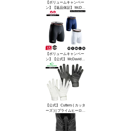
【ボリュームキャンペー
ン】【返品保証】 McDa
vid ( マクダビッド ) | ヒ
ンジド ニーブレイス XC
| 1個入り S～XLサイズ
左右兼用 デュアルヒンジ
( 左右 )付 素材厚さ:本体5
mm、ヒザ裏3mm 抗菌防
臭加工 ブラック M429X
C 返品保証対象 膝 サポ
【ボリュームキャンペー
ーター
ン】【公式】 McDavid (
マクダビッド ) | コンプレ
ッション ショーツ | 1枚
入り XS～XLサイズ メン
ズ / ユニセックス ヒザ上
丈 UVカット ブラック ホ
ワイト ネイビー M706
【公式】 Cutters ( カッタ
ーズ ) | プライムヒーロー
3.0 ソリッド| 両手 S～XL
サイズ フルフィンガー
オールシーズン ブラック