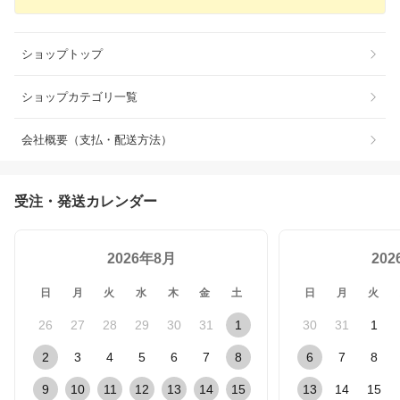
ショップトップ
ショップカテゴリ一覧
会社概要（支払・配送方法）
受注・発送カレンダー
2026年8月
20
日
月
火
水
木
金
土
日
月
火
26
27
28
29
30
31
1
30
31
1
2
3
4
5
6
7
8
6
7
8
9
10
11
12
13
14
15
13
14
15