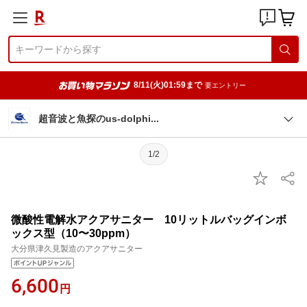
8/11(火)01:59まで
要エントリー
超音波と魚探のus-dolph
i
1/2
微酸性電解水アクアサニター 10リットルバッグインボ
ックス型（10〜30ppm）
大分県津久見製造のアクアサニター
6,600
円