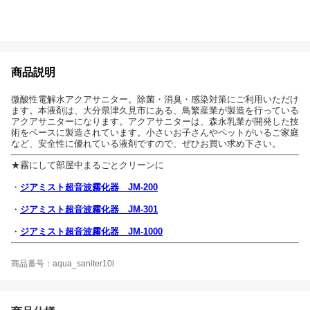
商品説明
微酸性電解水アクアサニター。除菌・消臭・感染対策にご利用いただけ
ます。本液剤は、大分県津久見市にある、鳥繁産業が製造を行っている
アクアサニターになります。アクアサニターは、森永乳業が開発した技
術をベースに製造されています。小さいお子さんやペットがいるご家庭
など、安全性に優れている液剤ですので、ぜひお買い求め下さい。
★霧にして部屋中まるごとクリーンに
・
ジアミスト超音波霧化器 JM-200
・
ジアミスト超音波霧化器 JM-301
・
ジアミスト超音波霧化器 JM-1000
商品番号：aqua_saniter10l