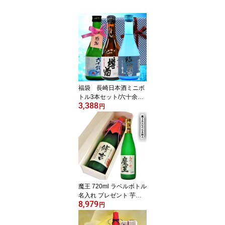
福袋 長崎日本酒ミニボ
トル3本セット/六十余州
3,388
本醸感謝タグ・梅が枝純
円
米・杵の川樽酒300ml
お中元 ホワイトデー 父
の日 退職 還暦 新築 卒業
敬老 誕生日
魔王 720ml ラベルボトル
名入れ プレゼント 芋焼
8,979
酎 木箱入 誕生日 卒業
円
命名 退職 還暦 新築 父の
日 母の日 敬老 叙勲 就職