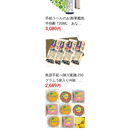
祝 20年祝 20周年記
念・二十歳の御祝 還暦
手紙ラベルのお酒/軍艦島
芋焼酎 720ML あなた
3,080
のお手紙をラベルに!!
円
父の日 誕生日 母の日 結
婚ご両親へギフト 還暦
敬老
島原手延べ陣川素麺 250
グラム 5束入り/4個 ギ
2,689
フトにも! 非常食 注文
円
が殺到しておりお届けに
日にちがかかっておりま
す メール便（ポスト投
函）でのお届けのためク
ール便・代引き・日時指
定できません他の商品と
同梱できません