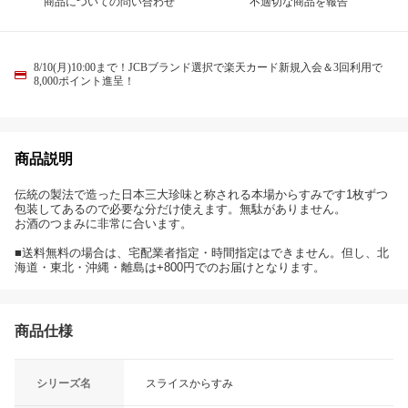
商品についての問い合わせ
不適切な商品を報告
8/10(月)10:00まで！JCBブランド選択で楽天カード新規入会＆3回利用で
8,000ポイント進呈！
商品説明
伝統の製法で造った日本三大珍味と称される本場からすみです1枚ずつ
包装してあるので必要な分だけ使えます。無駄がありません。
お酒のつまみに非常に合います。
■送料無料の場合は、宅配業者指定・時間指定はできません。但し、北
海道・東北・沖縄・離島は+800円でのお届けとなります。
商品仕様
シリーズ名
スライスからすみ