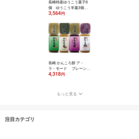
長崎特産ゆうこう菓子8
個 ゆうこう羊羹3個・
3,564
ゆうこうチョコ饅2個・
円
ゆうこう焼き饅3個 柑
橘の香りさわやか他では
味わえない和菓子 メー
ル便 ギフト オプショ
ンで包装を選んでくださ
い
長崎 かんころ餅 ア・
ラ・モード プレーン・
4,318
よもぎ・むらさき芋・い
円
りごま各125g×4個 90g
×4個 合計8個 メール
便 ネコポス便(ポスト投
もっと見る
函) 常温
注目カテゴリ