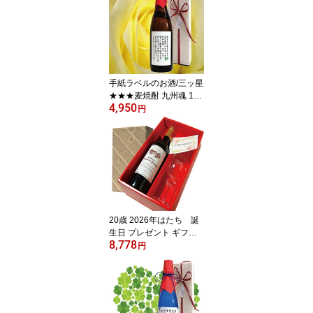
結婚 出産 送別会 記念ほ
か 日本酒・焼酎ランキ
ング1位（7/13 02:04）
焼酎＞いも焼酎ランキン
グ1位（3/6 17:20）お歳
暮
手紙ラベルのお酒/三ッ星
★★★麦焼酎 九州魂 180
4,950
0ML 箱入 あなたのお手
円
紙をラベルに!! 父の日
誕生日 母の日 結婚ご両
親へギフト 還暦 敬老
20歳 2026年はたち 誕
生日 プレゼント ギフ
8,778
ト 2006年ヴィンテー
円
ジ シャトーデュペイラ
イラブルジェ 2006 750
ml 20年赤ワイン・名入
彫刻ワイングラスギフト
セット 赤ワイン 成人の