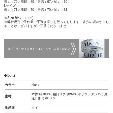
着丈：70／肩幅：69／身幅：67／袖丈：60
Lサイズ
着丈：71／肩幅：70／身幅：70／袖丈：61
※Size 単位 :（ cm)
※弊社規定で手作業で平置き採寸を行っております。多少の誤差が生じ
ることがございますがご了承くださいませ。
◆Detail
カラー
black
本体:綿100%; 袖口リブ:綿99%,ポリウレタン1%; 見
素材
返し部分綿100%
生産国
タイ