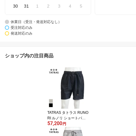
30
31
1
2
3
4
5
休業日（受注・発送対応なし）
受注対応のみ
発送対応のみ
ショップ内の注目商品
TATRAS タトラス RUNO
RI ルノリ ショートパン
57,200
ツ black mckz06401035
円
88 2 3 4