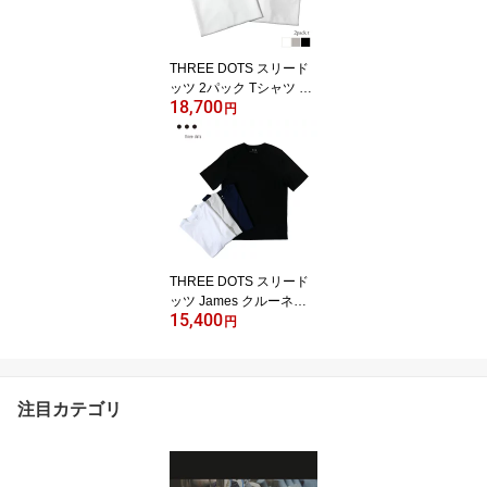
THREE DOTS スリード
ッツ 2パック Tシャツ メ
18,700
ンズ 半袖 クルーネック
円
モックネック 綿100% 無
地 パックT コットン 白
黒 小さいサイズ XS L
THREE DOTS スリード
ッツ James クルーネッ
15,400
ク Tシャツ 半袖 カットソ
円
ー ホワイト ブラック ラ
イトグレー ネイビー 白
黒 紺 S M L bn1c-631yl
注目カテゴリ