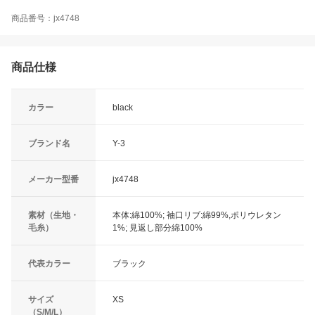
商品番号：jx4748
商品仕様
カラー
black
ブランド名
Y-3
メーカー型番
jx4748
素材（生地・
本体:綿100%; 袖口リブ:綿99%,ポリウレタン
毛糸）
1%; 見返し部分綿100%
代表カラー
ブラック
サイズ
XS
（S/M/L）