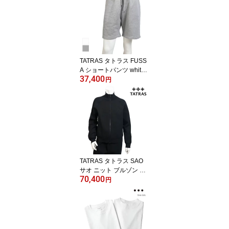
TATRAS タトラス FUSS
A ショートパンツ white
37,400
gray mckz0376103588 2
円
3 4
TATRAS タトラス SAO
サオ ニット ブルゾン ジ
70,400
ップアップ black mckz0
円
473053588 2 3