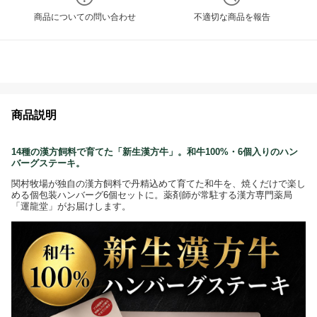
商品についての問い合わせ
不適切な商品を報告
商品説明
14種の漢方飼料で育てた「新生漢方牛」。和牛100%・6個入りのハン
バーグステーキ。
関村牧場が独自の漢方飼料で丹精込めて育てた和牛を、焼くだけで楽し
める個包装ハンバーグ6個セットに。薬剤師が常駐する漢方専門薬局
「運龍堂」がお届けします。