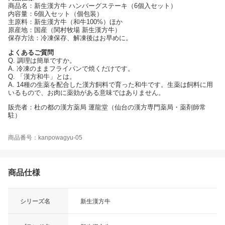
商品名：新生漢方牛 ハンバーグステーキ（6個入セット）
内容量：6個入セット（個包装）
主原料：新生漢方牛（和牛100%）ほか
原産地：国産（関村牧場 新生漢方牛）
保存方法：冷凍保存、解凍後はお早めに。
よくあるご質問
Q. 調理は簡単ですか。
A. 冷凍のままフライパンで焼くだけです。
Q. 「漢方和牛」とは。
A. 14種の生薬を配合した漢方飼料で育った和牛です。生薬は飼料に用
いるもので、お肉に薬効がある意味ではありません。
販売者：杜の都の漢方薬局 運龍堂（仙台の漢方専門薬局・薬剤師常
駐）
商品番号：kanpowagyu-05
商品仕様
シリーズ名
新生漢方牛