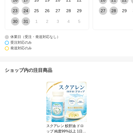
16
17
18
19
20
21
22
20
21
22
23
24
25
26
27
28
29
27
28
29
30
31
1
2
3
4
5
休業日（受注・発送対応なし）
受注対応のみ
発送対応のみ
ショップ内の注目商品
スクアレン 鮫肝油 ドロ
ップ 純度99%以上 1日18