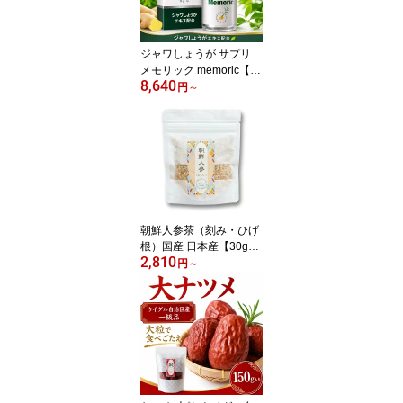
レンをプレゼント】【送
料無料】【仙台の漢方専
門薬局 運龍堂】【まとめ
ジャワしょうが サプリ
買い】
メモリック memoric【12
8,640
0粒】バングレン配合 ジ
円
～
ャワ生姜 生姜 ジンジャ
ー 健康食品 健康維持 冴
え 敬老の日 母の日 父の
日 ギフト プレゼント
【仙台の漢方専門薬局 運
龍堂】
朝鮮人参茶（刻み・ひげ
根）国産 日本産【30g】
2,810
高麗人参 朝鮮人参 乾燥
円
～
薬膳茶 健康茶 サポニン
御種人参 オタネニンジン
和漢素材 漢方 ノンカフ
ェイン ギフト【仙台の漢
方専門薬局 運龍堂】