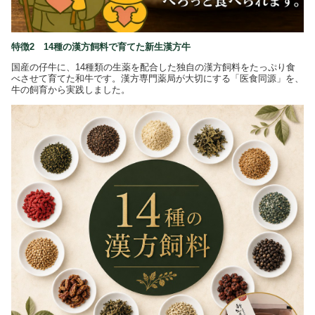
特徴2 14種の漢方飼料で育てた新生漢方牛
国産の仔牛に、14種類の生薬を配合した独自の漢方飼料をたっぷり食
べさせて育てた和牛です。漢方専門薬局が大切にする「医食同源」を、
牛の飼育から実践しました。