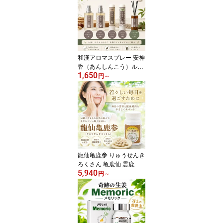
約30日分 1日4粒 日本製
【送料無料】【仙台の漢
方専門薬局 運龍堂】
和漢アロマスプレー 安神
香（あんしんこう）ルー
1,650
ムスプレー 氣 醒 2つの香
円
～
り リラックス リフレッ
シュ 瞑想 ヨガ 寝室 玄関
和漢アロマ 運龍堂【送料
無料】
龍仙亀鹿参 りゅうせんき
ろくさん 亀鹿仙 霊鹿参
5,940
【1本あたり 180錠／30
円
～
日分】 和漢サプリメント
鹿の角 亀の甲羅 妊活 漢
方 のぼせ ほてり 産後 健
康維持 ギフト【2本同時
購入＋レビューでスクア