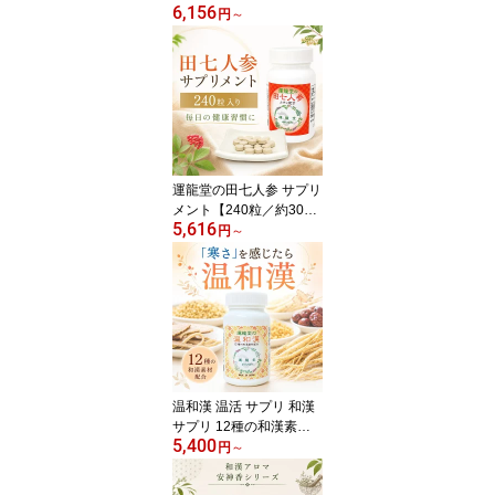
6,156
00mg【180粒／約30日
円
～
分】深海鮫 アイザメ サ
メ肝油 スクワレン 美容
健康 サプリメント 乾燥
対策【送料無料】【仙台
の漢方専門薬局 運龍堂】
運龍堂の田七人参 サプリ
メント【240粒／約30日
5,616
分】でんしちにんじん 田
円
～
七 三七人参 サポニン ル
チン配合 玉ねぎ外皮エキ
ス 和漢 健康素材 国産 日
本製 送料無料【仙台の漢
方専門薬局 運龍堂】
温和漢 温活 サプリ 和漢
サプリ 12種の和漢素材
5,400
高麗人参 乾姜 ヒハツ 配
円
～
合 冷え 冷え対策 寒さ対
策 巡り 栄養補給 120粒