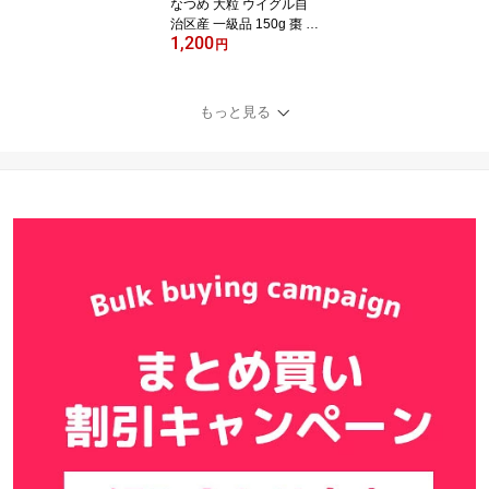
なつめ 大粒 ウイグル自
治区産 一級品 150g 棗 ナ
1,200
ツメ ドライなつめ 乾燥
円
ドライフルーツ 薬膳 な
つめ茶 サムゲタン おや
つ 大棗 送料無料【仙台
もっと見る
の漢方専門薬局 運龍堂】