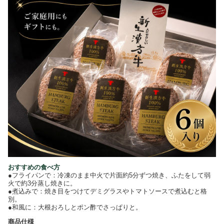
おすすめの食べ方
●フライパンで：冷凍のまま中火で片面約5分ずつ焼き、ふたをして弱
火で約3分蒸し焼きに。
●煮込みで：焼き目をつけてデミグラスやトマトソースで煮込むと格
別。
●和風に：大根おろしとポン酢でさっぱりと。
商品仕様