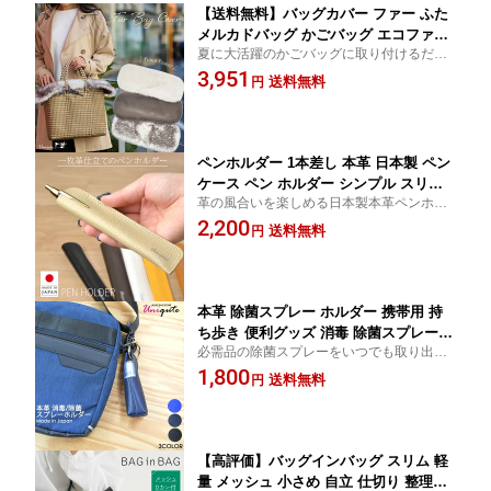
【送料無料】バッグカバー ファー ふた
メルカドバッグ かごバッグ エコファー
夏に大活躍のかごバッグに取り付けるだけ
フェイクファー ファー小物 アクセサリ
で、冬のおしゃれなバッグに大変身！紐で
3,951
ー カバー 取り外し おしゃれ 可愛い レ
送料無料
円
縛るだけの簡単仕様。メルカドバッグやマ
ディース 秋 冬 バックカバー バッグ グ
ルニなどいろんなバッグに使って楽しんで
レー プレゼント クリスマス 母の日 敬
ください♪
老の日 uniqute ユニキュート XY0047
ペンホルダー 1本差し 本革 日本製 ペン
ケース ペン ホルダー シンプル スリム
革の風合いを楽しめる日本製本革ペンホル
高級感 おしゃれ ビジネス 革 牛革 レザ
ダー。シンプルなデザインでビジネスシー
2,200
ー ペン差し 人気 万年筆 黒 ブラウン ベ
送料無料
円
ンにも◎。万年筆もすっぽり収まるスリム
ージュ 白 イエロー キャメル プレゼン
で美しいフォルム。名入れ対応有、プレゼ
ト 敬老の日 母の日 父の日 名入 送料無
ントにも最適です。
料 ユニキュート uniqute TU0060
本革 除菌スプレー ホルダー 携帯用 持
ち歩き 便利グッズ 消毒 除菌スプレー
必需品の除菌スプレーをいつでも取り出せ
ケース 30ml メンズ レディース ユニセ
る携帯用スプレーホルダー。触り心地のよ
1,800
ックス 男女兼用 日本製 男性 女性 ビジ
送料無料
円
いスムーズレザーを使用。リュック、ショ
ネス プレゼント 敬老の日 スムーズレザ
ルダーバッグ、トートバッグ、ベルトルー
ー 選べる 黒 ブルー ネイビー uniqute
プなどに使えて便利。
ユニキュート TU0017
【高評価】バッグインバッグ スリム 軽
量 メッシュ 小さめ 自立 仕切り 整理収