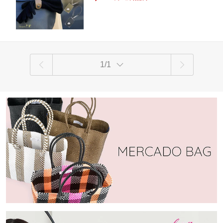
節でしっかりフィット。おしゃれなバッグ
レゼント 母の日 敬老の日 即納 送料無
チャームとしても◎プレゼントにもおすす
料 ベージュ カーキ ブラック 黒 ユニキ
め。
ュート uniqute XY0046
1/1