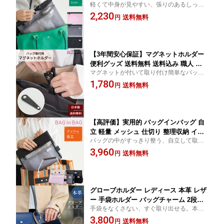
軽くて中身が見やすい、張りのあるしっか
納 インナーバッグ 持ち手付き レディー
りメッシュ仕様。くたっとなりにくく、す
2,230
ス 母の日 ギフト uniqute
送料無料
円
っきり整うバッグインバッグ。
【3年間安心保証】マグネットホルダー
便利グッズ 送料無料 送料込み 職人 ハ
マグネットが付いて取り付け簡単なバッグ
ンドメイド 日本製 本革 アイディア商品
用ホルダー。uniquteトートバッグ専用の商
1,780
18mmマグネットホック キー バッグイ
送料無料
円
品になります。
ンバッグ ワンタッチ uniqute TU0022
【高評価】実用的 バッグインバッグ 自
立 軽量 メッシュ 仕切り 整理収納 イン
バッグの中がすっきり整う、自立して取り
ナーバッグ レディース ポーチ付き 母の
出しやすい軽量メッシュ仕様。ボトルホル
3,960
日 ギフト uniqute
送料無料
円
ダー付きで、そのまま持てるおしゃれなデ
ザイン。
グローブホルダー レディース 本革 レザ
ー 手袋ホルダー バッグチャーム 2段階
手袋をなくさない、すぐ取り出せる。本革
調節 おしゃれ かわいい 紛失防止 スト
レザーのグローブホルダー。2段階サイズ調
3,800
ール スカーフ アームカバー ギフト プ
送料無料
円