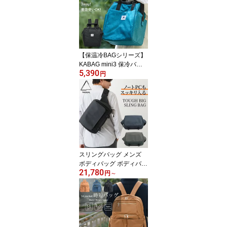
ポーチ 可愛い おしゃれ
ハンドメイド 黒 ベージ
ュ ブルー レッド ネイビ
ー オレンジ イエロー 赤
プレゼント 敬老の日 ユ
ニキュート uniqute tu00
【保温冷BAGシリーズ】
57
KABAG mini3 保冷バッ
5,390
グ コンパクト 折りたた
円
み 3way 保冷 レジカゴ
エコバッグ 買い物かご
リュック トート 肩掛け
撥水 保温 自立 おしゃれ
ペットボトル 自転車 お
弁当 キャンプ 運動会 お
りたたみ バッグ メンズ
レディース カバック kab
スリングバッグ メンズ
ag el8599a
ボディバッグ ボディバッ
21,780
ク ナイロン ipad 13イン
円
～
チ ノートパソコン pc 撥
水 防水 軽い 大容量 大き
め 耐久性 黒 ワンショル
ダーバッグ カメラバッグ
斜めがけバック シンプル