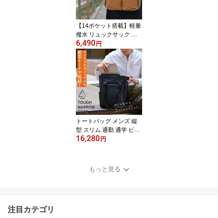
黒 カーキ ネイビー Maku
ake 父の日 タフビッグス
リング TRIDEAL tr0008
【14ポケット搭載】軽量
撥水 リュックサック 通
6,490
勤 通学 B5 大容量 多機能
円
レディース 40代 50代 60
代 時短バッグ ママバッ
グ 多収納 ポケット カバ
ン 鞄 黒 グリーン 緑 ブラ
ウン 茶 お出かけ プレゼ
ント 母の日 敬老の日 送
料無料 EL5486
トートバッグ メンズ 縦
型 スリム 通勤 通学 ビジ
16,280
ネス 新生活 入学祝い 就
円
職祝い プレゼント 自立
軽量 撥水 防水 大容量 A4
ノートパソコン 本革 お
もっと見る
しゃれ シンプル 黒 ネイ
ビー カーキ Makuake TR
IDEAL tr0012
注目カテゴリ