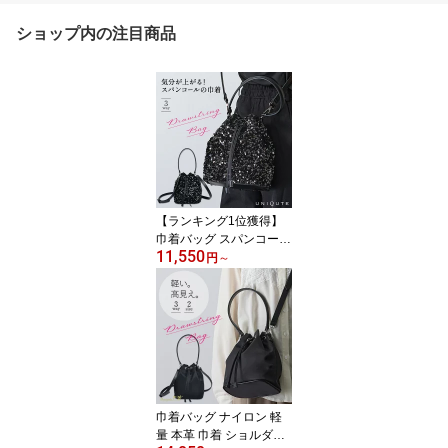
ショップ内の注目商品
【ランキング1位獲得】
巾着バッグ スパンコール
11,550
巾着 ショルダー 斜めが
円
～
け 大人 小さめ ショルダ
ーバッグ バケツ型バッグ
ミニバッグ レディース
バッグ キラキラ パーテ
ィーバッグ 結婚式 二次
会 3WAY 肩掛け 軽量 お
しゃれ 送料無料 ユニキ
ュート uniqute uq132
巾着バッグ ナイロン 軽
量 本革 巾着 ショルダー