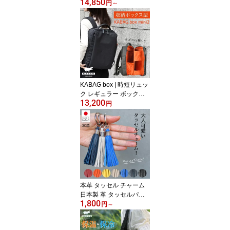
14,850
斜めがけ 大人 小さめ 撥
円
～
水 ショルダーバッグ ワ
ンショルダー バケツ型バ
ッグ 浴衣 レディース バ
ッグ 肩掛け きれいめ 30
代 40代 50代 2WAY 3WA
Y おしゃれ 高見え シン
プル 人気 送料無料 ユニ
キュート uniqute uq129
KABAG box | 時短リュッ
ク レギュラー ボックス
13,200
メンズ レディース 観音
円
開き 自立型 整理整頓 コ
ンパクト A4収納 撥水 軽
量 多機能 時短バッグ 通
勤 通学 旅行 リュックサ
ック バックパック デイ
バッグ カバッグ カバッ
ク box mini 2 送料無料 el
5503a
本革 タッセル チャーム
日本製 革 タッセルパー
1,800
ツ バッグチャーム キー
円
～
ホルダー レザー フリン
ジ アクセサリー バッグ