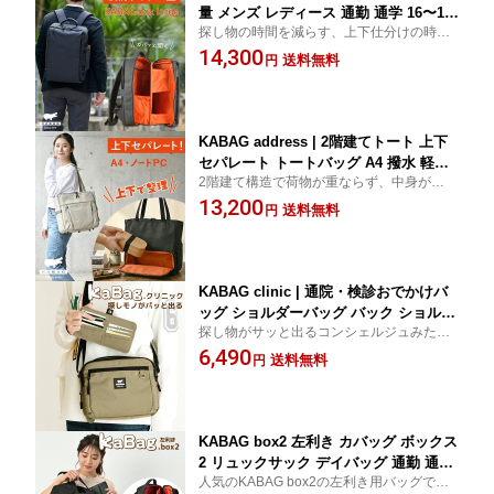
量 メンズ レディース 通勤 通学 16〜17
探し物の時間を減らす、上下仕分けの時短
インチ PC収納 A4 撥水 整理しやすい 自
リュック。16〜17インチPCも入る大容量
14,300
立 ボックス型 旅行 出張
送料無料
円
ラージサイズ。ダークグレー、ライトグレ
ー、ベージュ、ネイビーの4色展開。
KABAG address | 2階建てトート 上下
セパレート トートバッグ A4 撥水 軽量
2階建て構造で荷物が重ならず、中身が一瞬
大容量 通勤 通学 肩掛け メンズ レディ
で見渡せます。PCやA4も入る大容量で、雨
13,200
ース ビジネス 送料無料 カバッグ アド
送料無料
円
の日も安心な撥水仕様の多機能バッグ。
レス カバック 父の日 プレゼント el550
【予約商品：4月下旬発送】
2a
KABAG clinic | 通院・検診おでかけバ
ッグ ショルダーバッグ バック ショルダ
探し物がサッと出るコンシェルジュみたい
ー 多収納 多機能 通勤 通学 旅行 男女兼
なバッグ。病院の受付で慌ててバッグの中
6,490
用 レディース メンズ ユニセックス 斜
送料無料
円
を探していませんか？もちろん、通院以外
めがけ 鞄 カバン 父の日 敬老の日 プレ
にも毎日のお出かけに便利な「使える」バ
ゼント 送料無料 カバッグクリニック カ
ッグです。
バック el5352a
KABAG box2 左利き カバッグ ボックス
2 リュックサック デイバッグ 通勤 通学
人気のKABAG box2の左利き用バッグで
旅行 便利グッズ 男女兼用 レディース