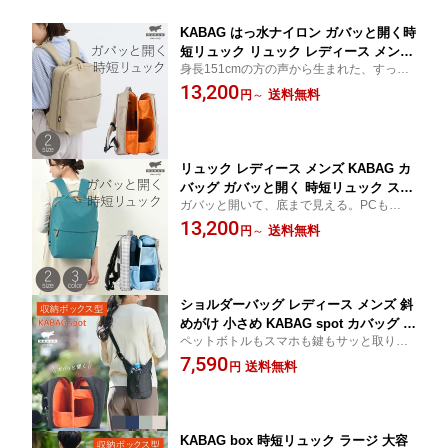
KABAG はっ水ナイロン ガバッと開く時
短リュック リュック レディース メンズ
身長151cmの方の声から生まれた、すっき
ベージュ 小 大 カバッグ 小柄 低身長 す
り背負えるコンパクト時短リュック。バッ
13,200
っきり 多収納 自立 A4 PC収納 14イン
送料無料
円
～
グの中が見やすく、探し物時間を減らしま
チ 15インチ 通勤 通学 旅行 整理整頓 バ
す。
ッグ
リュック レディース メンズ KABAG カ
バッグ ガバッと開く 時短リュック スリ
ガバッと開いて、底まで見える。PCもお弁
ム 上下分割収納 2層 ボックス型 底の荷
当も分けて持てる、上下分割の時短リュッ
13,200
物が取り出しやすい PC収納 A4 はっ水
送料無料
円
～
ク。
ナイロン 多収納 ポケット 通勤 出張 旅
行 防災 マザーズバッグ mini grande
ショルダーバッグ レディース メンズ 斜
めがけ 小さめ KABAG spot カバッグ ス
ペットボトルもスマホも鍵もサッと取り出
ポット ミニショルダー ミニバッグ ポシ
せる。270gで身軽に使える、整理整頓ミニ
7,590
ェット 軽量 270g ペットボトル 500ml
送料無料
円
ショルダー。
保冷 撥水 スマホ 財布 鍵 旅行 散歩 サブ
バッグ カバック 身軽おでかけショルダ
ー
KABAG box 時短リュック ラージ 大容