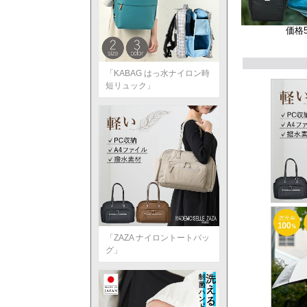
価格
「KABAG はっ水ナイロン時
短リュック」
「ZAZA ナイロントートバッ
グ」