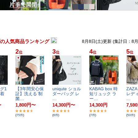
の人気商品ランキング
8月8日(土)更新 (集計日：8
2
3
4
5
位
位
位
位
グ​1​
【​3​年​間​安​心​保​
u​n​i​q​u​t​e​ ​シ​ョ​ル​
K​A​B​A​G​ ​b​o​x​ ​時​
Z​A​Z​A
着​
証​】​洗​え​る​ ​制​
ダ​ー​バ​ッ​グ​ ​レ​
短​リ​ュ​ッ​ク​ ​ラ​
​レ​デ​ィ
菌​…
…
ー​…
…
〜
1,800
円
〜
14,300
円
〜
14,300
円
7,590
(
75
件
)
(
6
件
)
(
7
件
)
(
50
件
)