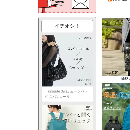
イチオシ！
価格
「uniqute 3way ムーンバッ
グ スパンコール」