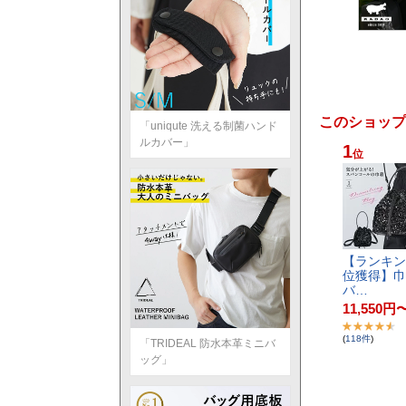
このショップ
「uniqute 洗える制菌ハンド
ルカバー」
1
位
【​ラ​ン​キ​ン​
位​獲​得​】​巾​
バ​…
11,550
円
(
118
件
)
「TRIDEAL 防水本革ミニバ
ッグ」