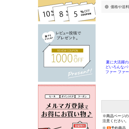
価格や送
夏に大活躍の
どいろんなバ
ファー ファー
※商品ページの
注意ください。
※
予約商