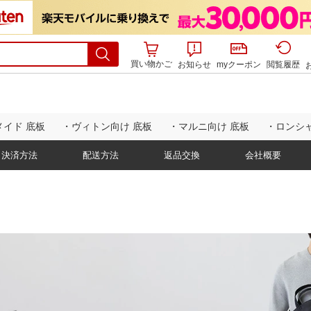
買い物かご
お知らせ
myクーポン
閲覧履歴
イド 底板
・ヴィトン向け 底板
・マルニ向け 底板
・ロンシ