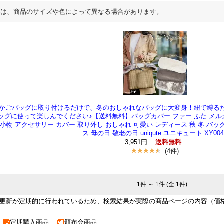
料は、商品のサイズや色によって異なる場合があります。
かごバッグに取り付けるだけで、冬のおしゃれなバッグに大変身！紐で縛る
ッグに使って楽しんでください♪【送料無料】バッグカバー ファー ふた メル
小物 アクセサリー カバー 取り外し おしゃれ 可愛い レディース 秋 冬 バッ
ス 母の日 敬老の日 uniqute ユニキュート XY004
3,951円
送料無料
(4件)
1件 ～ 1件 (全 1件)
更新が定期的に行われているため、検索結果が実際の商品ページの内容（価
品
定期購入商品
頒布会商品