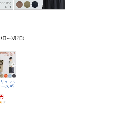
月1日～8月7日)
​ ​リ​ュ​ッ​ク​
​ー​ス​ ​軽​
円