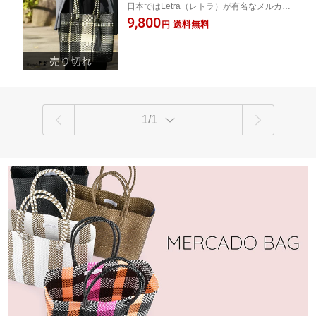
日本ではLetra（レトラ）が有名なメルカド
ニール トートバッグ マルシェバッグ プ
バッグ。メキシコ生まれのおしゃれなかご
9,800
ールバッグ 夏 大きめ 大容量 軽量 軽い
送料無料
円
バッグ。軽量かつ大容量で丈夫♪リサイクル
レディース バッグ メルカドバック メキ
ポリエチレンの紐で編まれたサスティナブ
シコ チャーム 革 タッセル 送料無料 uni
ルなバッグです。
qute RB0024
1/1