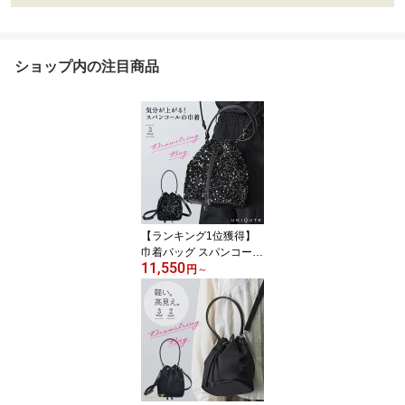
ショップ内の注目商品
【ランキング1位獲得】
巾着バッグ スパンコール
11,550
巾着 ショルダー 斜めが
円
～
け 大人 小さめ ショルダ
ーバッグ バケツ型バッグ
ミニバッグ レディース
バッグ キラキラ パーテ
ィーバッグ 結婚式 二次
会 3WAY 肩掛け 軽量 お
しゃれ 送料無料 ユニキ
ュート uniqute uq132