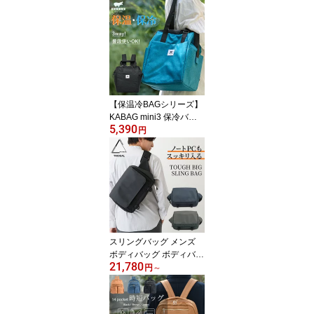
ホルダー レザー フリン
ジ アクセサリー バッグ
ポーチ 可愛い おしゃれ
ハンドメイド 黒 ベージ
ュ ブルー レッド ネイビ
ー オレンジ イエロー 赤
プレゼント 敬老の日 ユ
ニキュート uniqute tu00
【保温冷BAGシリーズ】
57
KABAG mini3 保冷バッ
5,390
グ コンパクト 折りたた
円
み 3way 保冷 レジカゴ
エコバッグ 買い物かご
リュック トート 肩掛け
撥水 保温 自立 おしゃれ
ペットボトル 自転車 お
弁当 キャンプ 運動会 お
りたたみ バッグ メンズ
レディース カバック kab
スリングバッグ メンズ
ag el8599a
ボディバッグ ボディバッ
21,780
ク ナイロン ipad 13イン
円
～
チ ノートパソコン pc 撥
水 防水 軽い 大容量 大き
め 耐久性 黒 ワンショル