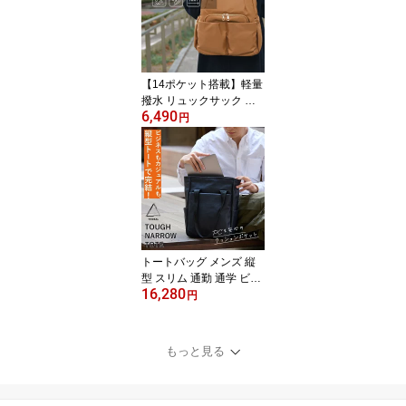
ダーバッグ カメラバッグ
斜めがけバック シンプル
黒 カーキ ネイビー Maku
ake 父の日 タフビッグス
リング TRIDEAL tr0008
【14ポケット搭載】軽量
撥水 リュックサック 通
6,490
勤 通学 B5 大容量 多機能
円
レディース 40代 50代 60
代 時短バッグ ママバッ
グ 多収納 ポケット カバ
ン 鞄 黒 グリーン 緑 ブラ
ウン 茶 お出かけ プレゼ
ント 母の日 敬老の日 送
料無料 EL5486
トートバッグ メンズ 縦
型 スリム 通勤 通学 ビジ
16,280
ネス 新生活 入学祝い 就
円
職祝い プレゼント 自立
軽量 撥水 防水 大容量 A4
ノートパソコン 本革 お
もっと見る
しゃれ シンプル 黒 ネイ
ビー カーキ Makuake TR
IDEAL tr0012