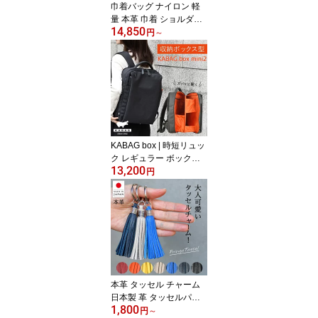
巾着バッグ ナイロン 軽
量 本革 巾着 ショルダー
14,850
斜めがけ 大人 小さめ 撥
円
～
水 ショルダーバッグ ワ
ンショルダー バケツ型バ
ッグ 浴衣 レディース バ
ッグ 肩掛け きれいめ 30
代 40代 50代 2WAY 3WA
Y おしゃれ 高見え シン
プル 人気 送料無料 ユニ
キュート uniqute uq129
KABAG box | 時短リュッ
ク レギュラー ボックス
13,200
メンズ レディース 観音
円
開き 自立型 整理整頓 コ
ンパクト A4収納 撥水 軽
量 多機能 時短バッグ 通
勤 通学 旅行 リュックサ
ック バックパック デイ
バッグ カバッグ カバッ
ク box mini 2 送料無料 el
5503a
本革 タッセル チャーム
日本製 革 タッセルパー
1,800
ツ バッグチャーム キー
円
～